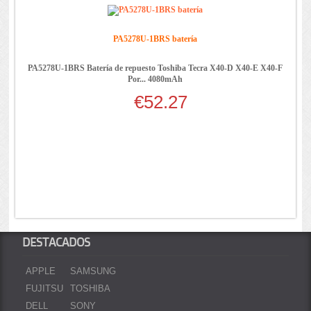
PA5278U-1BRS batería
PA5278U-1BRS Batería de repuesto Toshiba Tecra X40-D X40-E X40-F
Por... 4080mAh
€52.27
DESTACADOS
APPLE
SAMSUNG
FUJITSU
TOSHIBA
DELL
SONY