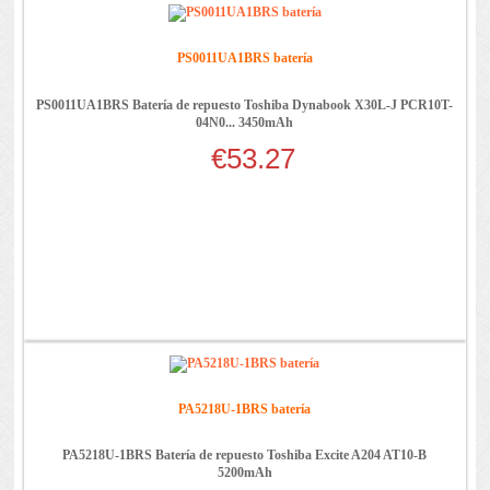
PS0011UA1BRS batería
PS0011UA1BRS Batería de repuesto Toshiba Dynabook X30L-J PCR10T-
04N0... 3450mAh
€53.27
PA5218U-1BRS batería
PA5218U-1BRS Batería de repuesto Toshiba Excite A204 AT10-B
5200mAh