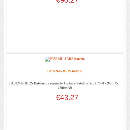
€90.27
PA5024U-1BRS batería
PA5024U-1BRS Batería de repuesto Toshiba Satellite S75 P75-A7200 P75...
4200mAh
€43.27