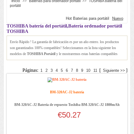
>>
>>
Inicio
Baterías para ordenador portátil
TOSHIBA batería del
portátil
Hot Baterías para portátil
Nuevo
TOSHIBA batería del portátil,Batería ordenador portátil
TOSHIBA
Envío Rápido ! La garantía de fabricación es por un año entero. los productos
son garantizados 100% compatibles! Seleccionamos en la lista siguiente los
modelos de
TOSHIBA Portátil
y le mostraremos estas baterías compatibles
Páginas:
[
]
1
2
3
4
5
6
7
8
9
10
11
Siguiente >>
BM-320AC-J2 batería
BM-320AC-J2 Batería de repuesto Toshiba BM-320AC-J2 1800mAh
€50.27