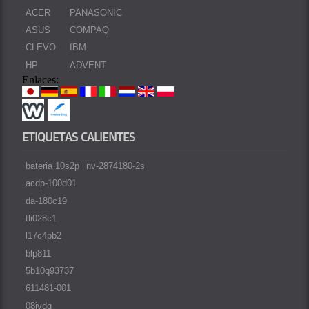
ACER
PANASONIC
ASUS
COMPAQ
CLEVO
IBM
HP
ADVENT
Enlaces:
ETIQUETAS CALIENTES
bateria 10s2p
nv-2874180-2s
acdp-100d01
da-180c19
tli028c1
l17c4pb2
blp811
5b10q93737
611481-001
08jvdg