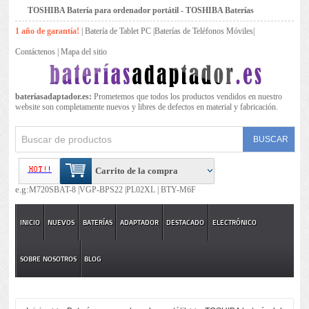
TOSHIBA Batería para ordenador portátil - TOSHIBA Baterías
1 año de garantía!
|
Batería de Tablet PC
|
Baterías de Teléfonos Móviles
|
Contáctenos
|
Mapa del sitio
bateríasadaptador.es:
Prometemos que todos los productos vendidos en nuestro
website son completamente nuevos y libres de defectos en material y fabricación.
Carrito de la compra
e.g:
M720SBAT-8 |
VGP-BPS22 |
PL02XL |
BTY-M6F
INICIO
NUEVOS
BATERÍAS
ADAPTADOR
DESTACADO
ELECTRÓNICO
SOBRE NOSOTROS
BLOG