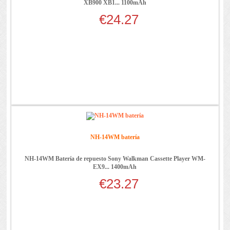
XB900 XB1... 1100mAh
€24.27
NH-14WM batería
NH-14WM Batería de repuesto Sony Walkman Cassette Player WM-
EX9... 1400mAh
€23.27