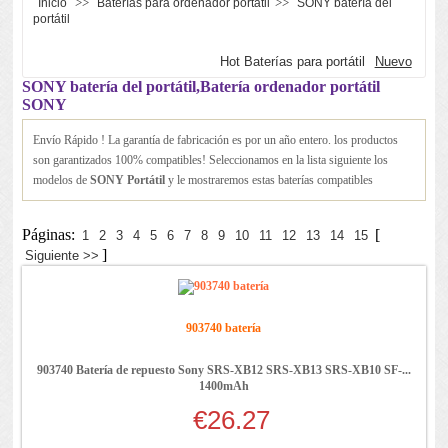
>>
>>
Inicio
Baterías para ordenador portátil
SONY batería del
portátil
Hot Baterías para portátil
Nuevo
SONY batería del portátil,Batería ordenador portátil
SONY
Envío Rápido ! La garantía de fabricación es por un año entero. los productos
son garantizados 100% compatibles! Seleccionamos en la lista siguiente los
modelos de
SONY Portátil
y le mostraremos estas baterías compatibles
Páginas:
[
1
2
3
4
5
6
7
8
9
10
11
12
13
14
15
]
Siguiente >>
903740 batería
903740 Batería de repuesto Sony SRS-XB12 SRS-XB13 SRS-XB10 SF-...
1400mAh
€26.27