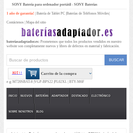
SONY Batería para ordenador portátil - SONY Baterías
1 año de garantía!
|
Batería de Tablet PC
|
Baterías de Teléfonos Móviles
|
Contáctenos
|
Mapa del sitio
bateríasadaptador.es:
Prometemos que todos los productos vendidos en nuestro
website son completamente nuevos y libres de defectos en material y fabricación.
Carrito de la compra
e.g:
M720SBAT-8 |
VGP-BPS22 |
PL02XL |
BTY-M6F
INICIO
NUEVOS
BATERÍAS
ADAPTADOR
DESTACADO
ELECTRÓNICO
SOBRE NOSOTROS
BLOG