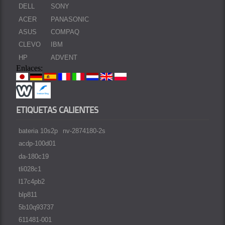
DELL
SONY
ACER
PANASONIC
ASUS
COMPAQ
CLEVO
IBM
HP
ADVENT
Enlaces:
ETIQUETAS CALIENTES
bateria 10s2p
nv-2874180-2s
acdp-100d01
da-180c19
tli028c1
l17c4pb2
blp811
5b10q93737
611481-001