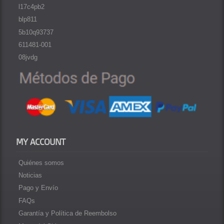
l17c4pb2
blp811
5b10q93737
611481-001
08jvdg
MY ACCOUNT
Quiénes somos
Noticias
Pago y Envío
FAQs
Garantía y Política de Reembolso