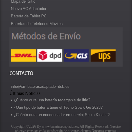
Mapa del Sitio
Nuevo AC Adaptador
Batería de Tablet PC
Baterías de Teléfonos Móviles
CONTACTO
info@xn--baterasadaptador-dsb.es
Últimas Noticias
• ¿Cuánto dura una batería recargable de litio?
• ¿Qué tipo de batería tiene el Tecno Spark Go 2023?
• ¿Cuánto dura un condensador en un reloj Seiko Kinetic?
Copyright ©2026 By
www.bateríasadaptador.es
. All Rights Reserved. Nuestro
objetivo consiste en la satisfacción de nuestros clientes Nuestras ventajas.