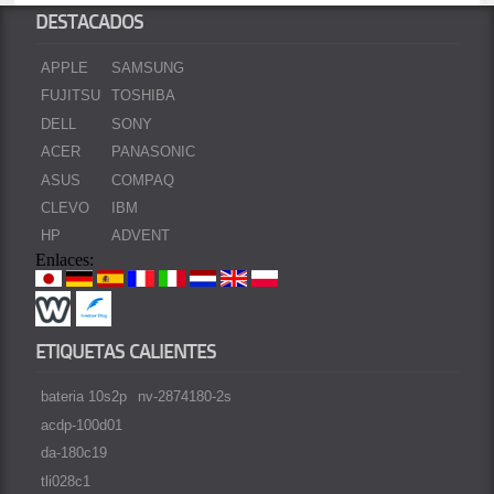
DESTACADOS
APPLE
SAMSUNG
FUJITSU
TOSHIBA
DELL
SONY
ACER
PANASONIC
ASUS
COMPAQ
CLEVO
IBM
HP
ADVENT
Enlaces:
ETIQUETAS CALIENTES
bateria 10s2p
nv-2874180-2s
acdp-100d01
da-180c19
tli028c1