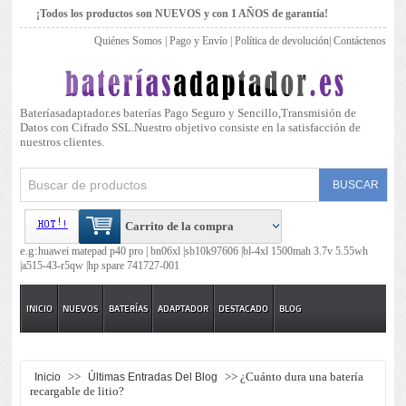
¡Todos los productos son NUEVOS y con 1 AÑOS de garantía!
Quiénes Somos
|
Pago y Envío
|
Política de devolución
|
Contáctenos
Bateríasadaptador.es baterías Pago Seguro y Sencillo,Transmisión de
Datos con Cifrado SSL.Nuestro objetivo consiste en la satisfacción de
nuestros clientes.
Carrito de la compra
e.g:
huawei matepad p40 pro |
bn06xl |
sb10k97606 |
bl-4xl 1500mah 3.7v 5.55wh
|
a515-43-r5qw |
hp spare 741727-001
INICIO
NUEVOS
BATERÍAS
ADAPTADOR
DESTACADO
BLOG
>>
>> ¿Cuánto dura una batería
Inicio
Últimas Entradas Del Blog
recargable de litio?