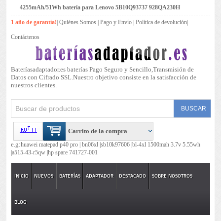
4255mAh/51Wh batería para Lenovo 5B10Q93737 928QA230H
1 año de garantía!
|
Quiénes Somos
|
Pago y Envío
|
Política de devolución
|
Contáctenos
Bateríasadaptador.es baterías Pago Seguro y Sencillo,Transmisión de
Datos con Cifrado SSL.Nuestro objetivo consiste en la satisfacción de
nuestros clientes.
Carrito de la compra
e.g:
huawei matepad p40 pro |
bn06xl |
sb10k97606 |
bl-4xl 1500mah 3.7v 5.55wh
|
a515-43-r5qw |
hp spare 741727-001
INICIO
NUEVOS
BATERÍAS
ADAPTADOR
DESTACADO
SOBRE NOSOTROS
BLOG