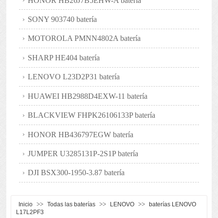
HONOR HB26J7B5EHW-A batería
SONY 903740 batería
MOTOROLA PMNN4802A batería
SHARP HE404 batería
LENOVO L23D2P31 batería
HUAWEI HB2988D4EXW-11 batería
BLACKVIEW FHPK26106133P batería
HONOR HB436797EGW batería
JUMPER U3285131P-2S1P batería
DJI BSX300-1950-3.87 batería
>>
>>
>>
Inicio
Todas las baterías
LENOVO
baterías LENOVO
L17L2PF3