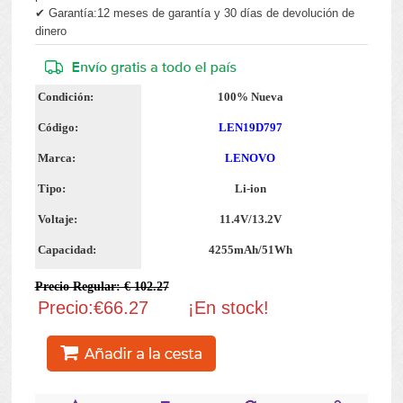
✔ Garantía:12 meses de garantía y 30 días de devolución de
dinero
Condición:
100% Nueva
Código:
LEN19D797
Marca:
LENOVO
Tipo:
Li-ion
Voltaje:
11.4V/13.2V
Capacidad:
4255mAh/51Wh
Precio Regular: € 102.27
Precio:€66.27
¡En stock!