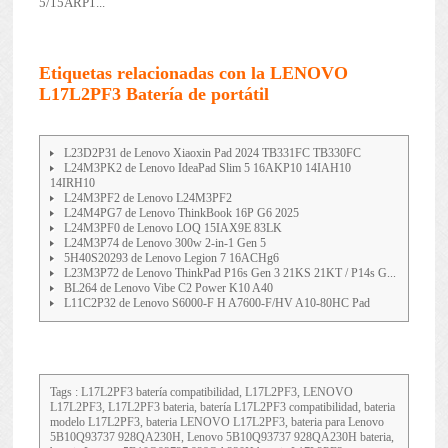
5/15ARP1...
Etiquetas relacionadas con la LENOVO
L17L2PF3 Batería de portátil
L23D2P31 de Lenovo Xiaoxin Pad 2024 TB331FC TB330FC
L24M3PK2 de Lenovo IdeaPad Slim 5 16AKP10 14IAH10
14IRH10
L24M3PF2 de Lenovo L24M3PF2
L24M4PG7 de Lenovo ThinkBook 16P G6 2025
L24M3PF0 de Lenovo LOQ 15IAX9E 83LK
L24M3P74 de Lenovo 300w 2-in-1 Gen 5
5H40S20293 de Lenovo Legion 7 16ACHg6
L23M3P72 de Lenovo ThinkPad P16s Gen 3 21KS 21KT / P14s G...
BL264 de Lenovo Vibe C2 Power K10 A40
L11C2P32 de Lenovo S6000-F H A7600-F/HV A10-80HC Pad
Tags : L17L2PF3 batería compatibilidad, L17L2PF3, LENOVO
L17L2PF3, L17L2PF3 bateria, batería L17L2PF3 compatibilidad, bateria
modelo L17L2PF3, bateria LENOVO L17L2PF3, bateria para Lenovo
5B10Q93737 928QA230H, Lenovo 5B10Q93737 928QA230H bateria,