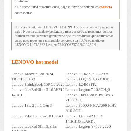
productos.
>> Si tiene usted cualquier duda, haga el favor de ponerse en
contacto
con nosotros.
Ofrecemos baterías
LENOVO L17L2PF3
de buena calidad y a precio
bajo , Nuestra dilatada experiencia y nuestras sólidas relaciones con los
fabricantes nos permiten garantizarle que los productos que anunciamos
como adecuados para un modelo concreto son 100% compatibles
LENOVO L17L2PF3,Lenovo 5B10Q93737 928QA230H .
LENOVO hot model
Lenovo Xiaoxin Pad 2024
Lenovo 300w 2-in-1 Gen 5
TB331FC TB3...
Lenovo LOQ 15IAX9E 83LK
Lenovo ThinkBook 16P G6 2025
Lenovo L24M3PF2
Lenovo IdeaPad Slim 5 16AKP10
Lenovo Legion 7 16ACHg6
14IAH...
Lenovo ThinkPad P16s Gen 3
21KS 21K...
Lenovo 13w 2-in-1 Gen 3
Lenovo S6000-F H A7600-F/HV
A10-80H...
Lenovo Vibe C2 Power K10 A40
Lenovo IdeaPad Slim 3
14IRH10/15ARP...
Lenovo IdeaPad Slim 3/Slim
Lenovo Legion Y7000 2020