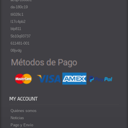
da-180c19
tli028c1
l17c4pb2
blp811
5b10q93737
611481-001
08jvdg
MY ACCOUNT
Quiénes somos
Noticias
Pago y Envío