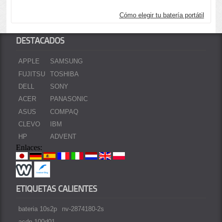
Cómo elegir tu batería portátil
DESTACADOS
APPLE
SAMSUNG
FUJITSU
TOSHIBA
DELL
SONY
ACER
PANASONIC
ASUS
COMPAQ
CLEVO
IBM
HP
ADVENT
Enlaces:
ETIQUETAS CALIENTES
bateria 10s2p
nv-2874180-2s
acdp-100d01