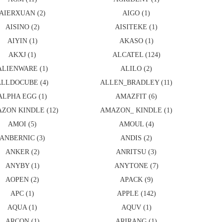
AIERXUAN (2)
AIGO (1)
AISINO (2)
AISITEKE (1)
AIYIN (1)
AKASO (1)
AKXJ (1)
ALCATEL (124)
ALIENWARE (1)
ALILO (2)
ALLDOCUBE (4)
ALLEN_BRADLEY (11)
ALPHA EGG (1)
AMAZFIT (6)
ZON KINDLE (12)
AMAZON_ KINDLE (1)
AMOI (5)
AMOUL (4)
ANBERNIC (3)
ANDIS (2)
ANKER (2)
ANRITSU (3)
ANYBY (1)
ANYTONE (7)
AOPEN (2)
APACK (9)
APC (1)
APPLE (142)
AQUA (1)
AQUV (1)
ARCON (1)
ARIRANG (1)