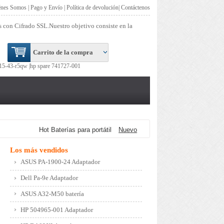
énes Somos
|
Pago y Envío
|
Política de devolución
|
Contáctenos
s con Cifrado SSL.Nuestro objetivo consiste en la
Carrito de la compra
15-43-r5qw |
hp spare 741727-001
Hot Baterías para portátil
Nuevo
Los más vendidos
ASUS PA-1900-24 Adaptador
Dell Pa-9e Adaptador
ASUS A32-M50 batería
HP 504965-001 Adaptador