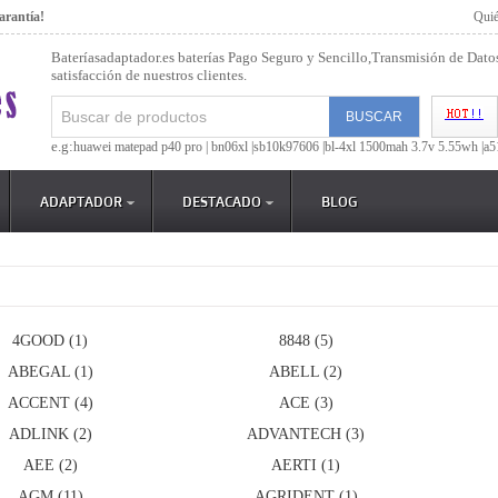
arantía!
Qui
Bateríasadaptador.es baterías Pago Seguro y Sencillo,Transmisión de Dato
satisfacción de nuestros clientes.
e.g:
huawei matepad p40 pro |
bn06xl |
sb10k97606 |
bl-4xl 1500mah 3.7v 5.55wh |
a5
ADAPTADOR
DESTACADO
BLOG
4GOOD (1)
8848 (5)
ABEGAL (1)
ABELL (2)
ACCENT (4)
ACE (3)
ADLINK (2)
ADVANTECH (3)
AEE (2)
AERTI (1)
AGM (11)
AGRIDENT (1)