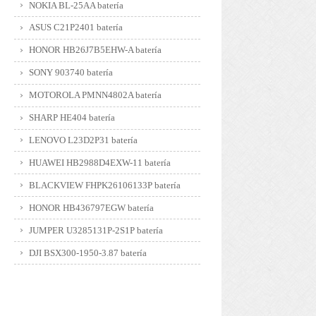
NOKIA BL-25AA batería
ASUS C21P2401 batería
HONOR HB26J7B5EHW-A batería
SONY 903740 batería
MOTOROLA PMNN4802A batería
SHARP HE404 batería
LENOVO L23D2P31 batería
HUAWEI HB2988D4EXW-11 batería
BLACKVIEW FHPK26106133P batería
HONOR HB436797EGW batería
JUMPER U3285131P-2S1P batería
DJI BSX300-1950-3.87 batería