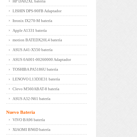
HP DA02XL batería
LISHIN DPS-90FB Adaptador
Itronix IX270-M batería
Apple A1331 batería
motion BATEDX20L4 batería
ASUS A41-X550 batería
ASUS 0A001-00260000 Adaptador
TOSHIBA PA5186U batería
LENOVO L13D3E31 batería
Clevo M560ABAT-8 batería
ASUS A32-N61 batería
Nuevo Bateria
VIVO BA96 batería
XIAOMI BN6D batería