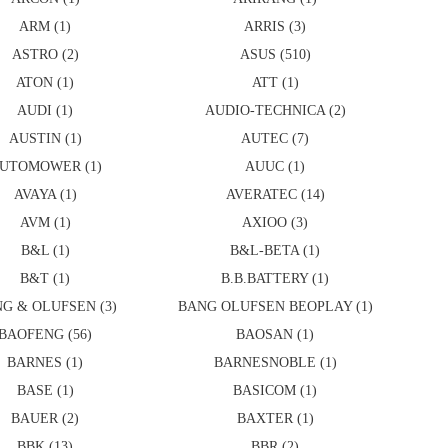
ARM (1)
ARRIS (3)
ASTRO (2)
ASUS (510)
ATON (1)
ATT (1)
AUDI (1)
AUDIO-TECHNICA (2)
AUSTIN (1)
AUTEC (7)
UTOMOWER (1)
AUUC (1)
AVAYA (1)
AVERATEC (14)
AVM (1)
AXIOO (3)
B&L (1)
B&L-BETA (1)
B&T (1)
B.B.BATTERY (1)
G & OLUFSEN (3)
BANG OLUFSEN BEOPLAY (1)
BAOFENG (56)
BAOSAN (1)
BARNES (1)
BARNESNOBLE (1)
BASE (1)
BASICOM (1)
BAUER (2)
BAXTER (1)
BBK (13)
BBR (2)