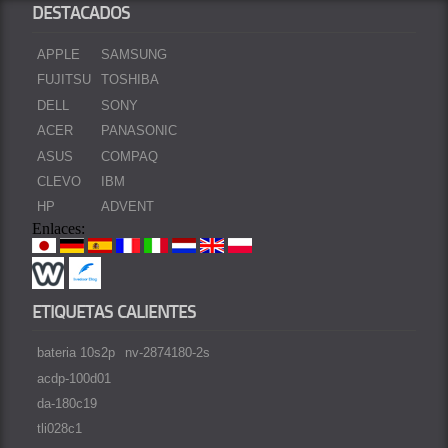
DESTACADOS
APPLE
SAMSUNG
FUJITSU
TOSHIBA
DELL
SONY
ACER
PANASONIC
ASUS
COMPAQ
CLEVO
IBM
HP
ADVENT
Enlaces:
ETIQUETAS CALIENTES
bateria 10s2p
nv-2874180-2s
acdp-100d01
da-180c19
tli028c1