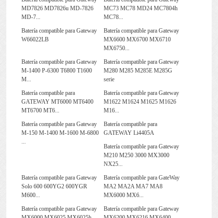
MD7826 MD7826u MD-7826
MC73 MC78 MD24 MC7804h
MD-7...
MC78...
Batería compatible para Gateway
Batería compatible para Gateway
W66022LB
MX6600 MX6700 MX6710
MX6750...
Batería compatible para Gateway
Batería compatible para Gateway
M-1400 P-6300 T6800 T1600
M280 M285 M285E M285G
M...
serie
Batería compatible para
Batería compatible para Gateway
GATEWAY MT6000 MT6400
M1622 M1624 M1625 M1626
MT6700 MT6...
M16...
Batería compatible para Gateway
Batería compatible para
M-150 M-1400 M-1600 M-6800
GATEWAY Li4405A
...
Batería compatible para Gateway
M210 M250 3000 MX3000
NX25...
Batería compatible para Gateway
Batería compatible para GateWay
Solo 600 600YG2 600YGR
MA2 MA2A MA7 MA8
M600...
MX6000 MX6...
Batería compatible para Gateway
Batería compatible para Gateway
MX6000 MX6025 MX6025h
MX6200 MX6216 MX6400