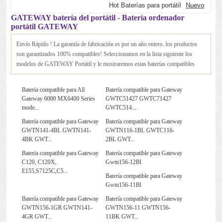
Hot Baterías para portátil
Nuevo
GATEWAY batería del portátil - Batería ordenador
portátil GATEWAY
Envío Rápido ! La garantía de fabricación es por un año entero. los productos
son garantizados 100% compatibles! Seleccionamos en la lista siguiente los
modelos de GATEWAY Portátil y le mostraremos estas baterías compatibles
Batería compatible para All
Batería compatible para Gateway
Gateway 6000 MX6400 Series
GWTC51427 GWTC71427
mode...
GWTC514...
Batería compatible para Gateway
Batería compatible para Gateway
GWTN141-4BL GWTN141-
GWTN116-1BL GWTC116-
4BK GWT...
2BL GWT...
Batería compatible para Gateway
Batería compatible para Gateway
C120, C120X,
Gwtn156-12Bl
E155,S7125C,C5...
Batería compatible para Gateway
Gwtn156-11Bl
Batería compatible para Gateway
Batería compatible para Gateway
GWTN156-1GR GWTN141-
GWTN156-11 GWTN156-
4GR GWT...
11BK GWT...