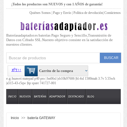
¡Todos los productos son NUEVOS y con 1 AÑOS de garantía!
Quiénes Somos
|
Pago y Envío
|
Política de devolución
|
Contáctenos
Bateríasadaptador.es baterías Pago Seguro y Sencillo,Transmisión de
Datos con Cifrado SSL.Nuestro objetivo consiste en la satisfacción de
nuestros clientes.
Carrito de la compra
e.g:
huawei matepad p40 pro |
bn06xl |
sb10k97606 |
bl-4xl 1500mah 3.7v 5.55wh
|
a515-43-r5qw |
hp spare 741727-001
INICIO
NUEVOS
BATERÍAS
ADAPTADOR
DESTACADO
BLOG
>>
Inicio
batería GATEWAY