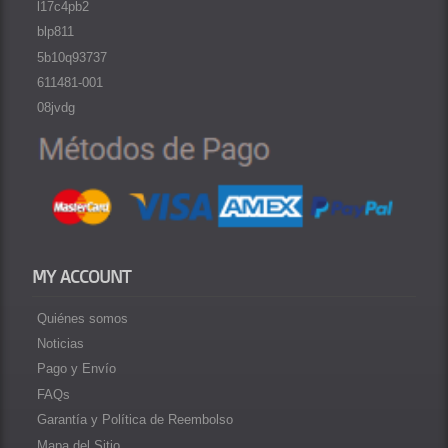
l17c4pb2
blp811
5b10q93737
611481-001
08jvdg
MY ACCOUNT
Quiénes somos
Noticias
Pago y Envío
FAQs
Garantía y Política de Reembolso
Mapa del Sitio