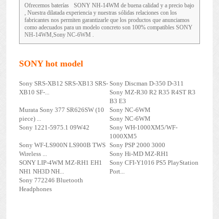
Ofrecemos baterías
SONY NH-14WM
de buena calidad y a precio bajo
, Nuestra dilatada experiencia y nuestras sólidas relaciones con los
fabricantes nos permiten garantizarle que los productos que anunciamos
como adecuados para un modelo concreto son 100% compatibles SONY
NH-14WM,Sony NC-6WM .
SONY hot model
Sony SRS-XB12 SRS-XB13 SRS-
Sony Discman D-350 D-311
XB10 SF-...
Sony MZ-R30 R2 R35 R4ST R3
B3 E3
Murata Sony 377 SR626SW (10
Sony NC-6WM
piece) ...
Sony NC-6WM
Sony 1221-5975.1 09W42
Sony WH-1000XM5/WF-
1000XM5
Sony WF-LS900N LS900B TWS
Sony PSP 2000 3000
Wireless ...
Sony Hi-MD MZ-RH1
SONY LIP-4WM MZ-RH1 EH1
Sony CFI-Y1016 PS5 PlayStation
NH1 NH3D NH...
Port...
Sony 772246 Bluetooth
Headphones