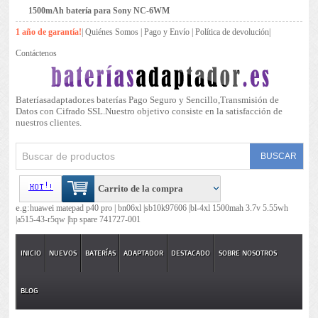
1500mAh batería para Sony NC-6WM
1 año de garantía!
|
Quiénes Somos
|
Pago y Envío
|
Política de devolución
|
Contáctenos
Bateríasadaptador.es baterías Pago Seguro y Sencillo,Transmisión de
Datos con Cifrado SSL.Nuestro objetivo consiste en la satisfacción de
nuestros clientes.
Carrito de la compra
e.g:
huawei matepad p40 pro |
bn06xl |
sb10k97606 |
bl-4xl 1500mah 3.7v 5.55wh
|
a515-43-r5qw |
hp spare 741727-001
INICIO
NUEVOS
BATERÍAS
ADAPTADOR
DESTACADO
SOBRE NOSOTROS
BLOG