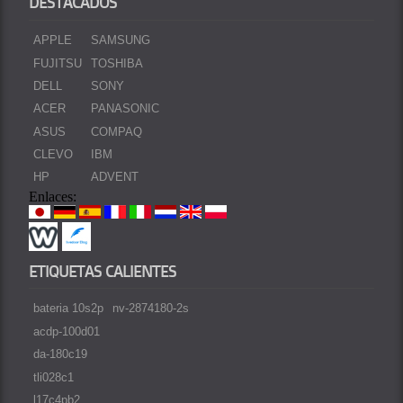
DESTACADOS
APPLE
SAMSUNG
FUJITSU
TOSHIBA
DELL
SONY
ACER
PANASONIC
ASUS
COMPAQ
CLEVO
IBM
HP
ADVENT
Enlaces:
ETIQUETAS CALIENTES
bateria 10s2p
nv-2874180-2s
acdp-100d01
da-180c19
tli028c1
l17c4pb2