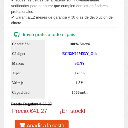
✔ Todas las celdas de la batería son individualmente
verificadas para asegurar que cumplen con los estándares
profesionales
✔ Garantía:12 meses de garantía y 30 días de devolución de
dinero
Condición:
100% Nueva
Código:
ECN2N26M53Y_Oth
Marca:
SONY
Tipo:
Li-ion
Voltaje:
1.5V
Capacidad:
1500mAh
Precio Regular: € 63.27
Precio:€41.27
¡En stock!