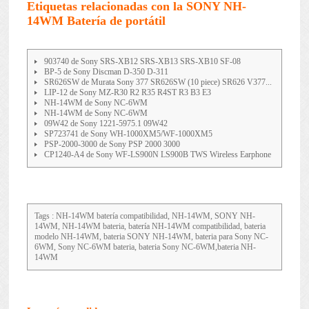
Etiquetas relacionadas con la SONY NH-
14WM Batería de portátil
903740 de Sony SRS-XB12 SRS-XB13 SRS-XB10 SF-08
BP-5 de Sony Discman D-350 D-311
SR626SW de Murata Sony 377 SR626SW (10 piece) SR626 V377...
LIP-12 de Sony MZ-R30 R2 R35 R4ST R3 B3 E3
NH-14WM de Sony NC-6WM
NH-14WM de Sony NC-6WM
09W42 de Sony 1221-5975.1 09W42
SP723741 de Sony WH-1000XM5/WF-1000XM5
PSP-2000-3000 de Sony PSP 2000 3000
CP1240-A4 de Sony WF-LS900N LS900B TWS Wireless Earphone
Tags : NH-14WM batería compatibilidad, NH-14WM, SONY NH-
14WM, NH-14WM bateria, batería NH-14WM compatibilidad, bateria
modelo NH-14WM, bateria SONY NH-14WM, bateria para Sony NC-
6WM, Sony NC-6WM bateria, bateria Sony NC-6WM,bateria NH-
14WM