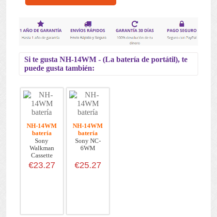
Si te gusta NH-14WM - (La batería de portátil), te
puede gusta también:
NH-14WM
NH-14WM
batería
batería
Sony
Sony NC-
Walkman
6WM
Cassette
Player WM-
€23.27
€25.27
EX9...