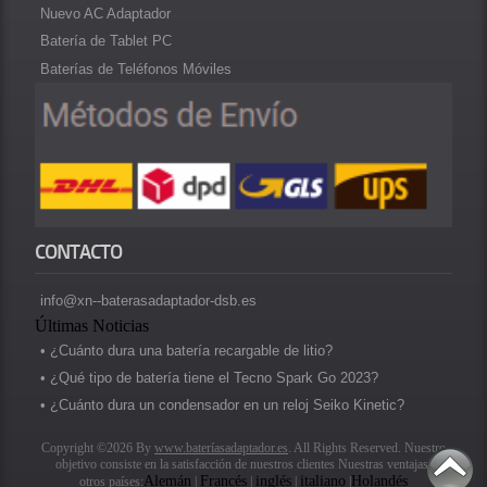
Nuevo AC Adaptador
Batería de Tablet PC
Baterías de Teléfonos Móviles
CONTACTO
info@xn--baterasadaptador-dsb.es
Últimas Noticias
• ¿Cuánto dura una batería recargable de litio?
• ¿Qué tipo de batería tiene el Tecno Spark Go 2023?
• ¿Cuánto dura un condensador en un reloj Seiko Kinetic?
Copyright ©2026 By
www.bateríasadaptador.es
. All Rights Reserved. Nuestro
objetivo consiste en la satisfacción de nuestros clientes Nuestras ventajas.
Alemán
Francés
inglés
italiano
Holandés
otros países:
|
|
|
|