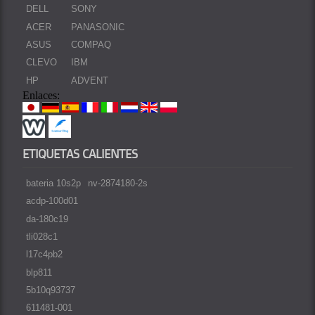
DELL
SONY
ACER
PANASONIC
ASUS
COMPAQ
CLEVO
IBM
HP
ADVENT
Enlaces:
ETIQUETAS CALIENTES
bateria 10s2p
nv-2874180-2s
acdp-100d01
da-180c19
tli028c1
l17c4pb2
blp811
5b10q93737
611481-001