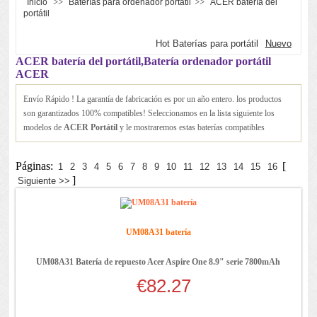
>>
>>
Inicio
Baterías para ordenador portátil
ACER batería del
portátil
Hot Baterías para portátil
Nuevo
ACER batería del portátil,Batería ordenador portátil
ACER
Envío Rápido ! La garantía de fabricación es por un año entero. los productos
son garantizados 100% compatibles! Seleccionamos en la lista siguiente los
modelos de
ACER Portátil
y le mostraremos estas baterías compatibles
Páginas:
[
1
2
3
4
5
6
7
8
9
10
11
12
13
14
15
16
]
Siguiente >>
UM08A31 batería
UM08A31 Batería de repuesto Acer Aspire One 8.9" serie 7800mAh
€82.27