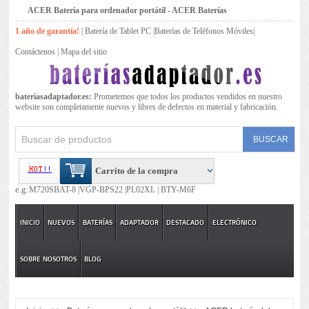
ACER Batería para ordenador portátil - ACER Baterías
1 año de garantía!
|
Batería de Tablet PC
|
Baterías de Teléfonos Móviles
|
Contáctenos
|
Mapa del sitio
bateríasadaptador.es:
Prometemos que todos los productos vendidos en nuestro
website son completamente nuevos y libres de defectos en material y fabricación.
Carrito de la compra
e.g:
M720SBAT-8 |
VGP-BPS22 |
PL02XL |
BTY-M6F
INICIO
NUEVOS
BATERÍAS
ADAPTADOR
DESTACADO
ELECTRÓNICO
SOBRE NOSOTROS
BLOG