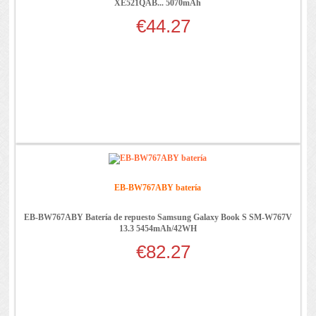
XE521QAB... 5070mAh
€44.27
EB-BW767ABY batería
EB-BW767ABY Batería de repuesto Samsung Galaxy Book S SM-W767V
13.3 5454mAh/42WH
€82.27