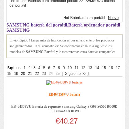
>>
>>
Inicio
Baterías para ordenador portátil
SAMSUNG batería
del portátil
Hot Baterías para portátil
Nuevo
SAMSUNG batería del portátil,Batería ordenador portátil
SAMSUNG
Envío Rápido ! La garantía de fabricación es por un año entero. los productos
son garantizados 100% compatibles! Seleccionamos en la lista siguiente los
modelos de
SAMSUNG Portátil
y le mostraremos estas baterías compatibles
Páginas:
1
2
3
4
5
6
7
8
9
10
11
12
13
14
15
16
17
[
]
18
19
20
21
22
23
24
25
Siguiente >>
EB464358VU batería
EB464358VU Batería de repuesto Samsung Galaxy S7508 S6500 i6500D
1... 1300mAh/4.81WH
€40.27