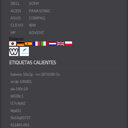
DELL
SONY
ACER
PANASONIC
ASUS
COMPAQ
CLEVO
IBM
HP
ADVENT
Enlaces:
ETIQUETAS CALIENTES
bateria 10s2p
nv-2874180-2s
acdp-100d01
da-180c19
tli028c1
l17c4pb2
blp811
5b10q93737
611481-001