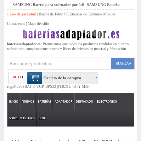
SAMSUNG Batería para ordenador portátil - SAMSUNG Baterías
1 año de garantía!
|
Batería de Tablet PC
|
Baterías de Teléfonos Móviles
|
Contáctenos
|
Mapa del sitio
bateríasadaptador.es:
Prometemos que todos los productos vendidos en nuestro
website son completamente nuevos y libres de defectos en material y fabricación.
Carrito de la compra
e.g:
M720SBAT-8 |
VGP-BPS22 |
PL02XL |
BTY-M6F
INICIO
NUEVOS
BATERÍAS
ADAPTADOR
DESTACADO
ELECTRÓNICO
SOBRE NOSOTROS
BLOG