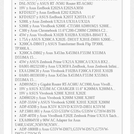
DSL-N55U y ASUS RT -N56U Router RT-AC66U
19V y Asus EeeBook E202SA E202SA3050
KFD19237 y Asus EeeBook E202 E202SA
KFD19237 y ASUS EeeBook X205T X205TA 11.6"
S200L y Asus Zenbook UX21A UX31A UX32A
S200E y Asus VivoBook S200E -CT158H AD891M21 S200E...
C300 y Asus Chromebook 11.6"C200-C200M C200MA C2...
45W y Asus VivoBook X102B X102BA X102BA-BH41T X...
1.75A y ASUS X200CA X202E- DH31T X201E-DH01 S200E-...
X200CA-DB01T y ASUS Transformer Book Flip TP300L
TP300LA...
X200CA-DB02 y Asus X453m X453MA F553M X553MA
D553MA 15....
45W y ASUS Zenbook Prime UX21A X200CA UX31A BX2...
0A001-00232100 y Asus UX305FA ZenBook, Asus Zenbook Infini...
EXA1206CH y Asus Vivobook F102BA F200CA F201E X102B
0A001-00330100 y Asus X453m X453MA F553M X553MA
D553MA 15....
AD891M21 y Gigabit Router RT-AC68U AC1900,Asus VivoB...
19V y ASUS X553M AC CHARGER 11.6" K200MA X200MA...
19V y ASUS Vivobook S200E X201E X202E
AD890326 y Asus Vivobook X200M S200E X200T
ADP-33AW y ASUS Vivobook S200E X201E X202E X200M
ADP-65DB y Asus K55V K55VD K55VD-DB51 K55VM
AP.15001.001 y Asus G53 G53JW G53Sx G53SW G73SW-BST6
ADP-40TH y Asus VivoBook F202E Zenbook Prime UX31A Taich...
EXA0904YH y 90W AC Adapter for Asus
U46E,U43JC,N56VM,N56V...
ADP-180HB y Asus G55VW-DH71,G55VW-DS71,G75VW-
DH71,G75VW-D...