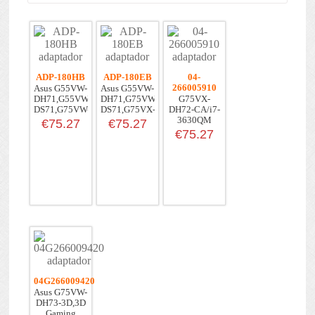
ADP-180HB
ADP-180EB
04-
266005910
Asus G55VW-
Asus G55VW-
DH71,G55VW-
DH71,G75VW-
G75VX-
DS71,G75VW-
DS71,G75VX-
DH72-CA/i7-
DH...
DS...
3630QM
€75.27
€75.27
Notebook
€75.27
04G266009420
Asus G75VW-
DH73-3D,3D
Gaming