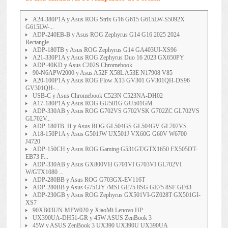
A24-380P1A y Asus ROG Strix G16 G615 G615LW-S5092X
G615LW-...
ADP-240EB-B y Asus ROG Zephyrus G14 G16 2025 2024
Rectangle...
ADP-180TB y Asus ROG Zephyrus G14 GA403UI-XS96
A21-330P1A y Asus ROG Zephyrus Duo 16 2023 GX650PY
ADP-40KD y Asus C202S Chromebook
90-N6APW2000 y Asus A52F X58L A53E N17908 V85
A20-100P1A y Asus ROG Flow X13 GV301 GV301QH-DS96
GV301QH-...
USB-C y Asus Chromebook C523N C523NA-DH02
A17-180P1A y Asus ROG GU501G GU501GM
ADP-330AB y Asus ROG G702VS G702VSK G702ZC GL702VS
GL702V...
ADP-180TB_H y Asus ROG GL504GS GL504GV GL702VS
A18-150P1A y Asus G501JW UX501J VX60G G60V W6700
J4720
ADP-150CH y Asus ROG Gaming G531GT/GTX1650 FX505DT-
EB73 F...
ADP-330AB y Asus GX800VH G701VI G703VI GL702VI
W/GTX1080 ...
ADP-280BB y Asus ROG G703GX-EV116T
ADP-280BB y Asus G751JY /MSI GE75 8SG GE75 8SF GE63
ADP-230GB y Asus ROG Zephyrus GX501VI-GZ028T GX501GI-
XS7
90XB03UN-MPW020 y XiaoMi Lenovo HP
UX390UA-DH51-GR y 45W ASUS ZenBook 3
45W y ASUS ZenBook 3 UX390 UX390U UX390UA