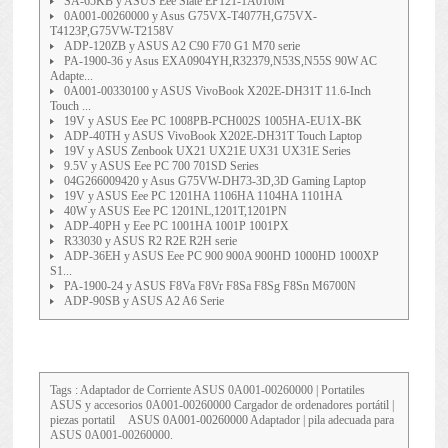
SA-65KB y ASUS Eee Slate EP121-1A016M
0A001-00260000 y Asus G75VX-T4077H,G75VX-
T4123P,G75VW-T2158V
ADP-120ZB y ASUS A2 C90 F70 G1 M70 serie
PA-1900-36 y Asus EXA0904YH,R32379,N53S,N55S 90W AC
Adapte...
0A001-00330100 y ASUS VivoBook X202E-DH31T 11.6-Inch
Touch ...
19V y ASUS Eee PC 1008PB-PCH002S 1005HA-EU1X-BK
ADP-40TH y ASUS VivoBook X202E-DH31T Touch Laptop
19V y ASUS Zenbook UX21 UX21E UX31 UX31E Series
9.5V y ASUS Eee PC 700 701SD Series
04G266009420 y Asus G75VW-DH73-3D,3D Gaming Laptop
19V y ASUS Eee PC 1201HA 1106HA 1104HA 1101HA
40W y ASUS Eee PC 1201NL,1201T,1201PN
ADP-40PH y Eee PC 1001HA 1001P 1001PX
R33030 y ASUS R2 R2E R2H serie
ADP-36EH y ASUS Eee PC 900 900A 900HD 1000HD 1000XP
S1...
PA-1900-24 y ASUS F8Va F8Vr F8Sa F8Sg F8Sn M6700N
ADP-90SB y ASUS A2 A6 Serie
Tags : Adaptador de Corriente
ASUS 0A001-00260000
| Portatiles
ASUS y accesorios 0A001-00260000 Cargador de ordenadores portátil |
piezas portatil
ASUS 0A001-00260000
Adaptador | pila adecuada para
ASUS 0A001-00260000.