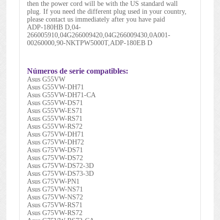
then the power cord will be with the US standard wall
plug. If you need the different plug used in your country,
please contact us immediately after you have paid
ADP-180HB D,04-
266005910,04G266009420,04G266009430,0A001-
00260000,90-NKTPW5000T,ADP-180EB D
Números de serie compatibles:
Asus G55VW
Asus G55VW-DH71
Asus G55VW-DH71-CA
Asus G55VW-DS71
Asus G55VW-ES71
Asus G55VW-RS71
Asus G55VW-RS72
Asus G75VW-DH71
Asus G75VW-DH72
Asus G75VW-DS71
Asus G75VW-DS72
Asus G75VW-DS72-3D
Asus G75VW-DS73-3D
Asus G75VW-PN1
Asus G75VW-NS71
Asus G75VW-NS72
Asus G75VW-RS71
Asus G75VW-RS72