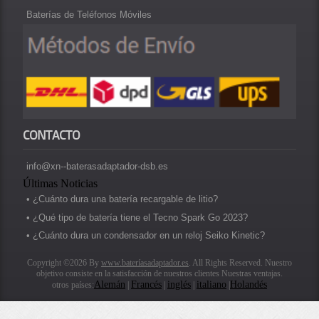
Baterías de Teléfonos Móviles
CONTACTO
info@xn--baterasadaptador-dsb.es
Últimas Noticias
• ¿Cuánto dura una batería recargable de litio?
• ¿Qué tipo de batería tiene el Tecno Spark Go 2023?
• ¿Cuánto dura un condensador en un reloj Seiko Kinetic?
Copyright ©2026 By
www.bateríasadaptador.es
. All Rights Reserved. Nuestro
objetivo consiste en la satisfacción de nuestros clientes Nuestras ventajas.
Alemán
Francés
inglés
italiano
Holandés
otros países:
|
|
|
|