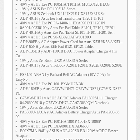
40W y ASUS Eee PC 1005HA/1101HA-MU1X/1201HAG
19V y ASUS Eee PC 1005HA Series
19V y ASUS Zenbook UX21 UX21E UX31 UX31E Se...
ADP-40TH y Asus Eee Pad Transformer TF201 TF101
40W y ASUS Eee PC PA-1400-11 EXA0901XH 1201N
0A001-00330100 y Asus Eee Pad Tablet SL101, TF101, TF201
ADP-40THA y Asus Eee Pad Tablet SL101 TF101 TF201 Ser...
40W y ASUS Eee PC 90-XB02OAPW00150Q
ADP-90FB y AC Adapter Power Cord for Asus K53U/K53-3/K53...
ADP-65NH y Asus EEE Pad B121 EP121 Tablet
ADP-135DB y ADP-150CB B AC Power Adapter Charger 4 Pin
Co...
19V y Asus ZenBook UX21A UX31A Series
ADP-40TH y Asus VivoBook X201E F201E X202E Q200E S200E
E...
FSP150-ABAN1 y Packard Bell AC Adapter (19V 7.9A) for
EasyNo...
40W y ASUS Eee PC 1001PX-MU27-BK
ADP-180EB y Asus G55VW-DH71,G75VW-DS71,G75VX-DS72
PC
G75VW-DH71 y ASUS AC/DC Adapter FA180PM111 Charger
04-266005910 y G75VX-DH72-CA/i7-3630QM Notebook
19V y Asus ZenBook UX21A UX31A Series
PA3380U-1ACA y AC Adapter Battery Charger Asus PA-1900-36
90...
40W y ASUS Eee PC 1001HA 1001P 1001PX 1008P
40W y ASUS Eee PC EXA0901HX,AD6630
B00X7MA194H y ASUS ADP-120ZB BB 120W AC/DC Power
Adapter ...