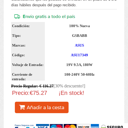
días hábiles después del pago recibido.
Condición:
100% Nueva
Tipo:
GSBABB
Marcas:
ASUS
Código:
ASU17349
Voltaje de Entrada:
19V 9.5A, 180W
Corriente de
100-240V 50-60Hz
entrada:
[30% descuento!]
Precio Regular: € 116.27
Precio:€75.27
¡En stock!