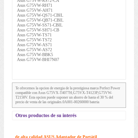
Asus G75VW-RS72-CA
Asus G75VW-RH71
Asus G75VW-AH71
Asus G75VW-QS71-CBIL
Asus G75VW-QB71-CBIL
Asus G75VW-SS71-CBIL
Asus G75VW-SH71-CB
Asus G75VW-TS71
Asus G75VW-TS72
Asus G75VW-AS71
Asus G75VW-AS72
Asus G75VW-BBK5
Asus G75VW-BHI7N07
Te ofrecemos la opcion de energia de la prestigiosa marca Perfect Power
compatible con Asus G75VX-T4077H,G75VX-T4123P,G75VW-
T2158V. Esta opcion puede suponer un ahorro de hasta el 30 % del
precio de venta de las originales.0A001-00260000 bateria
Otros productos de su interés
de alta calidad ASUS Adaptador de Portátil