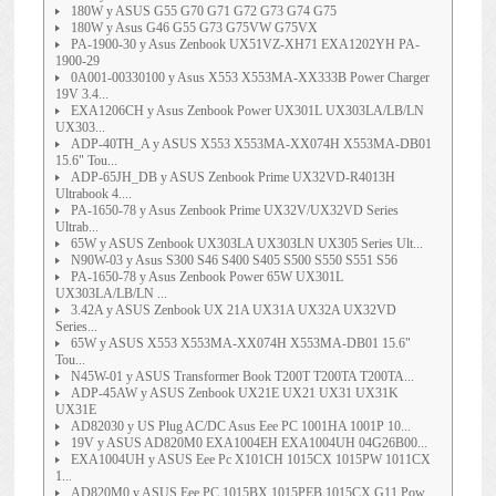
180W y ASUS G55 G70 G71 G72 G73 G74 G75
180W y Asus G46 G55 G73 G75VW G75VX
PA-1900-30 y Asus Zenbook UX51VZ-XH71 EXA1202YH PA-
1900-29
0A001-00330100 y Asus X553 X553MA-XX333B Power Charger
19V 3.4...
EXA1206CH y Asus Zenbook Power UX301L UX303LA/LB/LN
UX303...
ADP-40TH_A y ASUS X553 X553MA-XX074H X553MA-DB01
15.6" Tou...
ADP-65JH_DB y ASUS Zenbook Prime UX32VD-R4013H
Ultrabook 4....
PA-1650-78 y Asus Zenbook Prime UX32V/UX32VD Series
Ultrab...
65W y ASUS Zenbook UX303LA UX303LN UX305 Series Ult...
N90W-03 y Asus S300 S46 S400 S405 S500 S550 S551 S56
PA-1650-78 y Asus Zenbook Power 65W UX301L
UX303LA/LB/LN ...
3.42A y ASUS Zenbook UX 21A UX31A UX32A UX32VD
Series...
65W y ASUS X553 X553MA-XX074H X553MA-DB01 15.6"
Tou...
N45W-01 y ASUS Transformer Book T200T T200TA T200TA...
ADP-45AW y ASUS Zenbook UX21E UX21 UX31 UX31K
UX31E
AD82030 y US Plug AC/DC Asus Eee PC 1001HA 1001P 10...
19V y ASUS AD820M0 EXA1004EH EXA1004UH 04G26B00...
EXA1004UH y ASUS Eee Pc X101CH 1015CX 1015PW 1011CX
1...
AD820M0 y ASUS Eee PC 1015BX 1015PEB 1015CX G11 Pow...