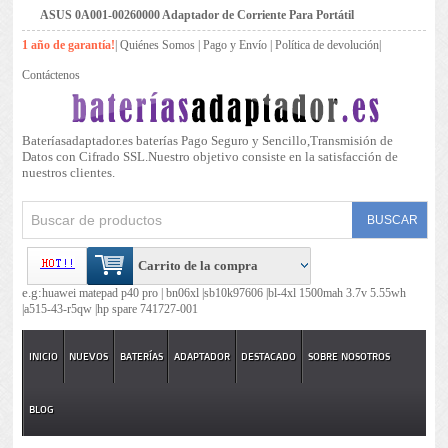
ASUS 0A001-00260000 Adaptador de Corriente Para Portátil
1 año de garantía!
|
Quiénes Somos
|
Pago y Envío
|
Política de devolución
|
Contáctenos
Bateríasadaptador.es baterías Pago Seguro y Sencillo,Transmisión de
Datos con Cifrado SSL.Nuestro objetivo consiste en la satisfacción de
nuestros clientes.
Carrito de la compra
e.g:
huawei matepad p40 pro |
bn06xl |
sb10k97606 |
bl-4xl 1500mah 3.7v 5.55wh
|
a515-43-r5qw |
hp spare 741727-001
INICIO
NUEVOS
BATERÍAS
ADAPTADOR
DESTACADO
SOBRE NOSOTROS
BLOG