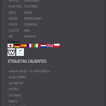
APPLE
SAMSUNG
FUJITSU
TOSHIBA
DELL
SONY
ACER
PANASONIC
ASUS
COMPAQ
CLEVO
IBM
HP
ADVENT
Enlaces:
ETIQUETAS CALIENTES
bateria 10s2p
nv-2874180-2s
acdp-100d01
da-180c19
tli028c1
l17c4pb2
blp811