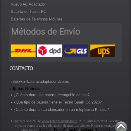
Nuevo AC Adaptador
Batería de Tablet PC
Baterías de Teléfonos Móviles
CONTACTO
info@xn--baterasadaptador-dsb.es
Últimas Noticias
• ¿Cuánto dura una batería recargable de litio?
• ¿Qué tipo de batería tiene el Tecno Spark Go 2023?
• ¿Cuánto dura un condensador en un reloj Seiko Kinetic?
Copyright ©2026 By
www.bateríasadaptador.es
. All Rights Reserved. Nuestro
objetivo consiste en la satisfacción de nuestros clientes Nuestras ventajas.
Alemán
Francés
inglés
italiano
Holandés
otros países:
|
|
|
|