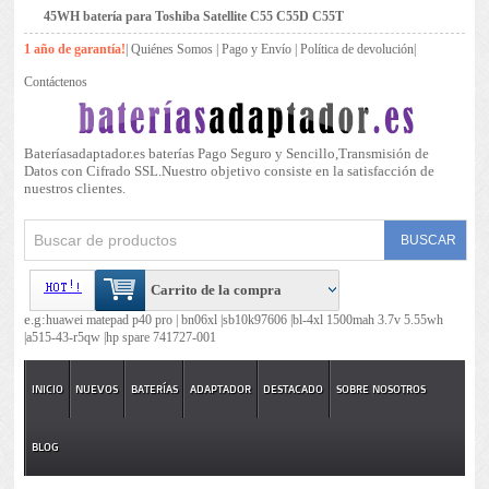
45WH batería para Toshiba Satellite C55 C55D C55T
1 año de garantía!
|
Quiénes Somos
|
Pago y Envío
|
Política de devolución
|
Contáctenos
Bateríasadaptador.es baterías Pago Seguro y Sencillo,Transmisión de
Datos con Cifrado SSL.Nuestro objetivo consiste en la satisfacción de
nuestros clientes.
Carrito de la compra
e.g:
huawei matepad p40 pro |
bn06xl |
sb10k97606 |
bl-4xl 1500mah 3.7v 5.55wh
|
a515-43-r5qw |
hp spare 741727-001
INICIO
NUEVOS
BATERÍAS
ADAPTADOR
DESTACADO
SOBRE NOSOTROS
BLOG