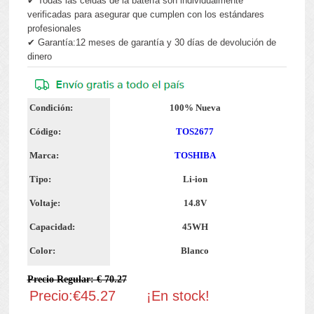
✔ Todas las celdas de la batería son individualmente
verificadas para asegurar que cumplen con los estándares
profesionales
✔ Garantía:12 meses de garantía y 30 días de devolución de
dinero
Condición:
100% Nueva
Código:
TOS2677
Marca:
TOSHIBA
Tipo:
Li-ion
Voltaje:
14.8V
Capacidad:
45WH
Color:
Blanco
Precio Regular: € 70.27
Precio:€45.27
¡En stock!