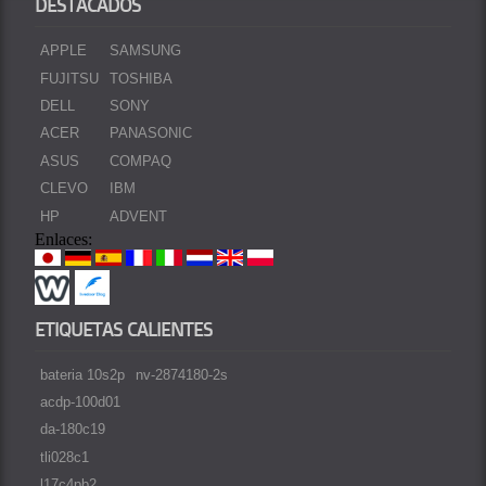
DESTACADOS
APPLE
SAMSUNG
FUJITSU
TOSHIBA
DELL
SONY
ACER
PANASONIC
ASUS
COMPAQ
CLEVO
IBM
HP
ADVENT
Enlaces:
ETIQUETAS CALIENTES
bateria 10s2p
nv-2874180-2s
acdp-100d01
da-180c19
tli028c1
l17c4pb2