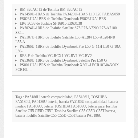
BM-320AC-J2 de Toshiba BM-320AC-J2
PA3450U-1BAS de Toshiba PA3420U-1BAS L10 L20 PABAS059
PS0231UA1BRS de Toshiba Dynabook PS0231UA1BRS
ER6-3C38 de Toshiba SF16915 ER63C38
PA5024U-1BRS de Toshiba Satellite S75 P75-A7200 P75-A7100
S85...
PA5107U-1BRS de Toshiba Satellite L55-A5284 L55-A5284NR
L55-A...
PA5366U-1BRS de Toshiba Dynabook Pro L50-G-11H L50-G-10A
L50-...
RB3-P de Toshiba VC-RCX1 VC-RV1 VC-RV2
PA5368U-1BRS de Toshiba Dynabook Satellite Pro L50-G
PS0011UA1BRS de Toshiba Dynabook X30L-J PCR10T-04N00X
PCR10L-...
Tags : PA5186U batería compatibilidad, PA5186U, TOSHIBA
PA5186U, PA5186U bateria, batería PA5186U compatibilidad, bateria
modelo PA5186U, bateria TOSHIBA PA5186U, bateria para Toshiba
Satellite C55 C55D C55T, Toshiba Satellite C55 C55D C55T bateria,
bateria Toshiba Satellite C55 C55D C55T,bateria PA5186U