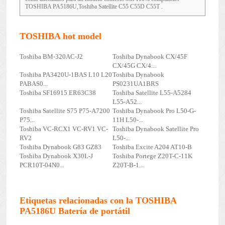
TOSHIBA PA5186U,Toshiba Satellite C55 C55D C55T .
TOSHIBA hot model
Toshiba BM-320AC-J2
Toshiba Dynabook CX/45F
CX/45G CX/4...
Toshiba PA3420U-1BAS L10 L20
Toshiba Dynabook
PABAS0...
PS0231UA1BRS
Toshiba SF16915 ER63C38
Toshiba Satellite L55-A5284
L55-A52...
Toshiba Satellite S75 P75-A7200
Toshiba Dynabook Pro L50-G-
P75...
11H L50-...
Toshiba VC-RCX1 VC-RV1 VC-
Toshiba Dynabook Satellite Pro
RV2
L50-...
Toshiba Dynabook G83 GZ83
Toshiba Excite A204 AT10-B
Toshiba Dynabook X30L-J
Toshiba Portege Z20T-C-11K
PCR10T-04N0...
Z20T-B-1...
Etiquetas relacionadas con la TOSHIBA
PA5186U Batería de portátil