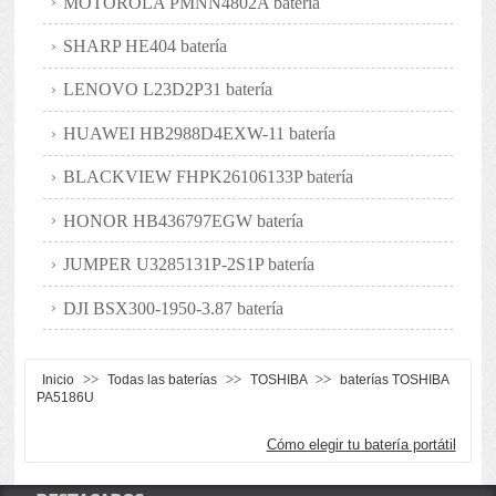
MOTOROLA PMNN4802A batería
SHARP HE404 batería
LENOVO L23D2P31 batería
HUAWEI HB2988D4EXW-11 batería
BLACKVIEW FHPK26106133P batería
HONOR HB436797EGW batería
JUMPER U3285131P-2S1P batería
DJI BSX300-1950-3.87 batería
>>
>>
>>
Inicio
Todas las baterías
TOSHIBA
baterías TOSHIBA
PA5186U
Cómo elegir tu batería portátil