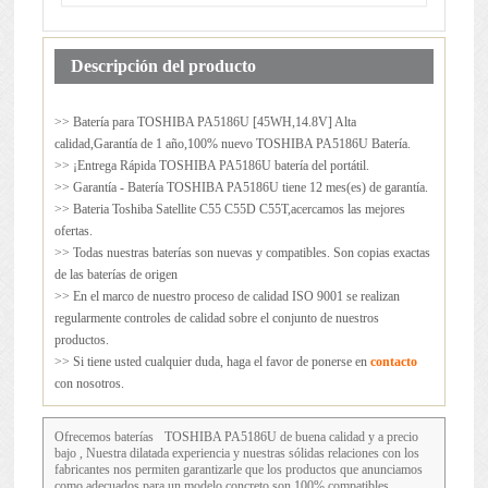
Descripción del producto
>> Batería para
TOSHIBA PA5186U
[45WH,14.8V] Alta
calidad,Garantía de 1 año,100% nuevo TOSHIBA PA5186U Batería.
>> ¡Entrega Rápida TOSHIBA PA5186U batería del portátil.
>> Garantía - Batería TOSHIBA PA5186U tiene 12 mes(es) de garantía.
>> Bateria Toshiba Satellite C55 C55D C55T,acercamos las mejores
ofertas.
>> Todas nuestras baterías son nuevas y compatibles. Son copias exactas
de las baterías de origen
>> En el marco de nuestro proceso de calidad ISO 9001 se realizan
regularmente controles de calidad sobre el conjunto de nuestros
productos.
>> Si tiene usted cualquier duda, haga el favor de ponerse en
contacto
con nosotros.
Ofrecemos baterías
TOSHIBA PA5186U
de buena calidad y a precio
bajo , Nuestra dilatada experiencia y nuestras sólidas relaciones con los
fabricantes nos permiten garantizarle que los productos que anunciamos
como adecuados para un modelo concreto son 100% compatibles