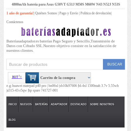
4800mAh batería para Asus G50VT G51J M50S M60W N43 N52J N53S
1 año de garantía!
|
Quiénes Somos
|
Pago y Envío
|
Política de devolución
|
Contáctenos
Bateríasadaptador.es baterías Pago Seguro y Sencillo,Transmisión de
Datos con Cifrado SSL.Nuestro objetivo consiste en la satisfacción de
nuestros clientes.
Carrito de la compra
e.g:
huawei matepad p40 pro |
bn06xl |
sb10k97606 |
bl-4xl 1500mah 3.7v 5.55wh
|
a515-43-r5qw |
hp spare 741727-001
INICIO
NUEVOS
BATERÍAS
ADAPTADOR
DESTACADO
SOBRE NOSOTROS
BLOG