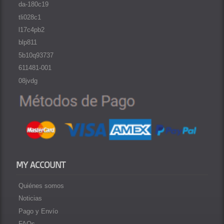
da-180c19
tli028c1
l17c4pb2
blp811
5b10q93737
611481-001
08jvdg
MY ACCOUNT
Quiénes somos
Noticias
Pago y Envío
FAQs