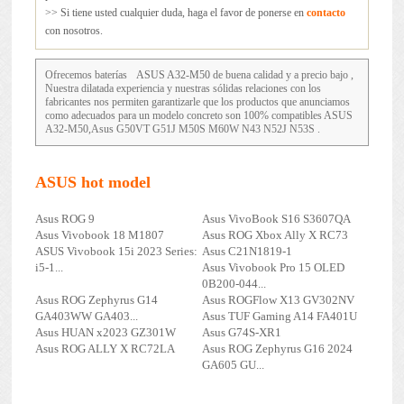
>> Si tiene usted cualquier duda, haga el favor de ponerse en
contacto
con nosotros.
Ofrecemos baterías
ASUS A32-M50
de buena calidad y a precio bajo ,
Nuestra dilatada experiencia y nuestras sólidas relaciones con los
fabricantes nos permiten garantizarle que los productos que anunciamos
como adecuados para un modelo concreto son 100% compatibles ASUS
A32-M50,Asus G50VT G51J M50S M60W N43 N52J N53S .
ASUS hot model
Asus ROG 9
Asus VivoBook S16 S3607QA
Asus Vivobook 18 M1807
Asus ROG Xbox Ally X RC73
ASUS Vivobook 15i 2023 Series:
Asus C21N1819-1
i5-1...
Asus Vivobook Pro 15 OLED
0B200-044...
Asus ROG Zephyrus G14
Asus ROGFlow X13 GV302NV
GA403WW GA403...
Asus TUF Gaming A14 FA401U
Asus HUAN x2023 GZ301W
Asus G74S-XR1
Asus ROG ALLY X RC72LA
Asus ROG Zephyrus G16 2024
GA605 GU...