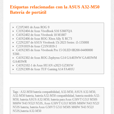
Etiquetas relacionadas con la ASUS A32-M50
Batería de portátil
C21P2401 de Asus ROG 9
C31N2404 de Asus VivoBook S16 S3607QA
C41N2402 de Asus Vivobook 18 M1807
C41N2406 de Asus ROG Xbox Ally X RC73
C22N2207 de ASUS Vivobook 15i 2023 Series: i5-13500H
C21N1819 de Asus C21N1819-1
C41N2305 de Asus Vivobook Pro 15 OLED 0B200-04490000
S560...
C41N2302 de Asus ROG Zephyrus G14 GA403WW GA403WM
GA403WR
C41N2102-1 de Asus HUAN x2023 GZ301W
C22N2309 de Asus TUF Gaming A14 FA401U
Tags : A32-M50 batería compatibilidad, A32-M50, ASUS A32-M50,
A32-M50 bateria, batería A32-M50 compatibilidad, bateria modelo A32-
M50, bateria ASUS A32-M50, bateria para Asus G50VT G51J M50S
M60W N43 N52J N53S, Asus G50VT G51J M50S M60W N43 N52J
N53S bateria, bateria Asus G50VT G51J M50S M60W N43 N52J
N53S,bateria A32-M50