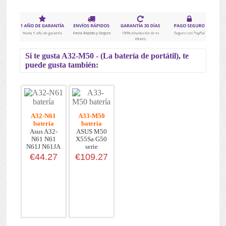
Si te gusta A32-M50 - (La batería de portátil), te
puede gusta también:
A32-N61
A33-M50
batería
batería
Asus A32-
ASUS M50
N61 N61
X55Sa G50
N61J N61JA
serie
N61JQ N...
€44.27
€109.27