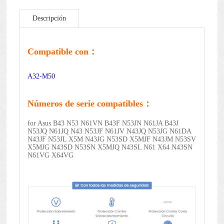
Descripción
Compatible con：
A32-M50
Números de serie compatibles：
for Asus B43 N53 N61VN B43F N53JN N61JA B43J
N53JQ N61JQ N43 N53JF N61JV N43JQ N53JG N61DA
N43JF N53JL X5M N43JG N53SD X5MJF N43JM N53SV
X5MJG N43SD N53SN X5MJQ N43SL N61 X64 N43SN
N61VG X64VG