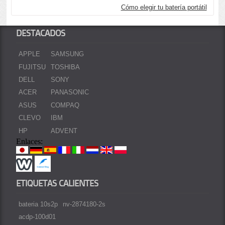
Cómo elegir tu batería portátil
DESTACADOS
APPLE
SAMSUNG
FUJITSU
TOSHIBA
DELL
SONY
ACER
PANASONIC
ASUS
COMPAQ
CLEVO
IBM
HP
ADVENT
Enlaces:
ETIQUETAS CALIENTES
bateria 10s2p
nv-2874180-2s
acdp-100d01