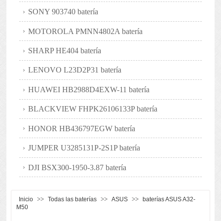
SONY 903740 batería
MOTOROLA PMNN4802A batería
SHARP HE404 batería
LENOVO L23D2P31 batería
HUAWEI HB2988D4EXW-11 batería
BLACKVIEW FHPK26106133P batería
HONOR HB436797EGW batería
JUMPER U3285131P-2S1P batería
DJI BSX300-1950-3.87 batería
>>
>>
>>
Inicio
Todas las baterías
ASUS
baterías ASUS A32-
M50