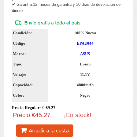
✔ Garantía:12 meses de garantía y 30 días de devolución de
dinero
Condición:
100% Nueva
Código:
EPAU044
Marca:
ASUS
Tipo:
Li-ion
Voltaje:
11.1V
Capacidad:
4800mAh
Color:
Negro
Precio Regular: € 69.27
Precio:€45.27
¡En stock!