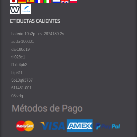
ETIQUETAS CALIENTES
bateria 10s2p
nv-2874180-2s
acdp-100d01
da-180c19
tli028c1
l17c4pb2
blp811
5b10q93737
611481-001
08jvdg