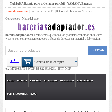
YAMAHA Batería para ordenador portátil - YAMAHA Baterías
1 año de garantía!
|
Batería de Tablet PC
|
Baterías de Teléfonos Móviles
|
Contáctenos
|
Mapa del sitio
bateríasadaptador.es:
Prometemos que todos los productos vendidos en nuestro
website son completamente nuevos y libres de defectos en material y fabricación.
Carrito de la compra
e.g:
M720SBAT-8 |
VGP-BPS22 |
PL02XL |
BTY-M6F
INICIO
NUEVOS
BATERÍAS
ADAPTADOR
DESTACADO
ELECTRÓNICO
SOBRE NOSOTROS
BLOG