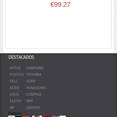
€99.27
DESTACADOS
APPLE
SAMSUNG
FUJITSU
TOSHIBA
DELL
SONY
ACER
PANASONIC
ASUS
COMPAQ
CLEVO
IBM
HP
ADVENT
Enlaces: