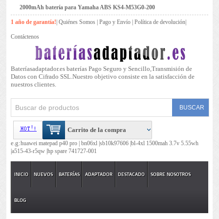
2000mAh batería para Yamaha ABS KS4-M53G0-200
1 año de garantía!
|
Quiénes Somos
|
Pago y Envío
|
Política de devolución
|
Contáctenos
Bateríasadaptador.es baterías Pago Seguro y Sencillo,Transmisión de
Datos con Cifrado SSL.Nuestro objetivo consiste en la satisfacción de
nuestros clientes.
Carrito de la compra
e.g:
huawei matepad p40 pro |
bn06xl |
sb10k97606 |
bl-4xl 1500mah 3.7v 5.55wh
|
a515-43-r5qw |
hp spare 741727-001
INICIO
NUEVOS
BATERÍAS
ADAPTADOR
DESTACADO
SOBRE NOSOTROS
BLOG