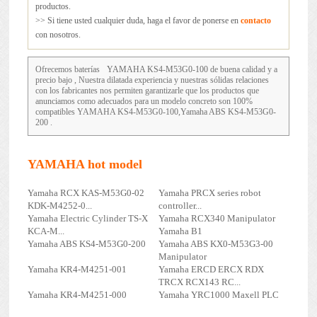
productos.
>> Si tiene usted cualquier duda, haga el favor de ponerse en
contacto
con nosotros.
Ofrecemos baterías
YAMAHA KS4-M53G0-100
de buena calidad y a
precio bajo , Nuestra dilatada experiencia y nuestras sólidas relaciones
con los fabricantes nos permiten garantizarle que los productos que
anunciamos como adecuados para un modelo concreto son 100%
compatibles YAMAHA KS4-M53G0-100,Yamaha ABS KS4-M53G0-
200 .
YAMAHA hot model
Yamaha RCX KAS-M53G0-02
Yamaha PRCX series robot
KDK-M4252-0...
controller...
Yamaha Electric Cylinder TS-X
Yamaha RCX340 Manipulator
KCA-M...
Yamaha B1
Yamaha ABS KS4-M53G0-200
Yamaha ABS KX0-M53G3-00
Manipulator
Yamaha KR4-M4251-001
Yamaha ERCD ERCX RDX
TRCX RCX143 RC...
Yamaha KR4-M4251-000
Yamaha YRC1000 Maxell PLC