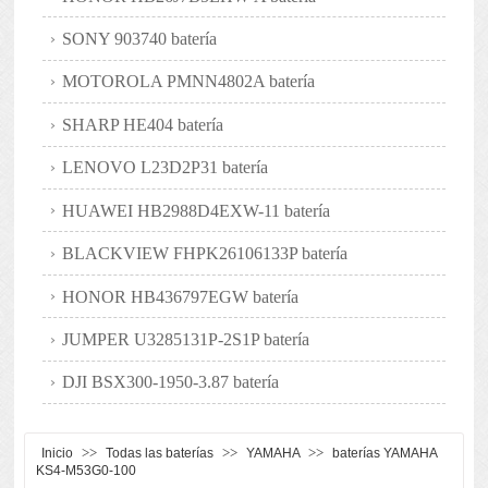
SONY 903740 batería
MOTOROLA PMNN4802A batería
SHARP HE404 batería
LENOVO L23D2P31 batería
HUAWEI HB2988D4EXW-11 batería
BLACKVIEW FHPK26106133P batería
HONOR HB436797EGW batería
JUMPER U3285131P-2S1P batería
DJI BSX300-1950-3.87 batería
>>
>>
>>
Inicio
Todas las baterías
YAMAHA
baterías YAMAHA
KS4-M53G0-100