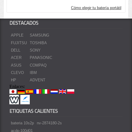
Cómo elegir tu batería portátil
DESTACADOS
APPLE
SAMSUNG
FUJITSU
TOSHIBA
DELL
SONY
ACER
PANASONIC
ASUS
COMPAQ
CLEVO
IBM
HP
ADVENT
Enlaces:
ETIQUETAS CALIENTES
bateria 10s2p
nv-2874180-2s
acdp-100d01