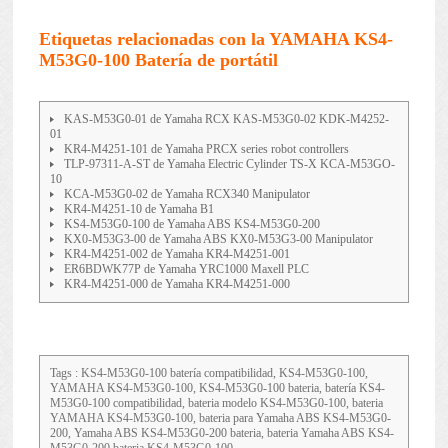
Etiquetas relacionadas con la YAMAHA KS4-
M53G0-100 Batería de portátil
KAS-M53G0-01 de Yamaha RCX KAS-M53G0-02 KDK-M4252-
01
KR4-M4251-101 de Yamaha PRCX series robot controllers
TLP-97311-A-ST de Yamaha Electric Cylinder TS-X KCA-M53GO-
10
KCA-M53G0-02 de Yamaha RCX340 Manipulator
KR4-M4251-10 de Yamaha B1
KS4-M53G0-100 de Yamaha ABS KS4-M53G0-200
KX0-M53G3-00 de Yamaha ABS KX0-M53G3-00 Manipulator
KR4-M4251-002 de Yamaha KR4-M4251-001
ER6BDWK77P de Yamaha YRC1000 Maxell PLC
KR4-M4251-000 de Yamaha KR4-M4251-000
Tags : KS4-M53G0-100 batería compatibilidad, KS4-M53G0-100,
YAMAHA KS4-M53G0-100, KS4-M53G0-100 bateria, batería KS4-
M53G0-100 compatibilidad, bateria modelo KS4-M53G0-100, bateria
YAMAHA KS4-M53G0-100, bateria para Yamaha ABS KS4-M53G0-
200, Yamaha ABS KS4-M53G0-200 bateria, bateria Yamaha ABS KS4-