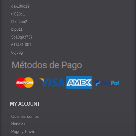
da-180c19
tli028c1
l17c4pb2
blp811
5b10q93737
611481-001
08jvdg
MY ACCOUNT
Quiénes somos
Noticias
Pago y Envío