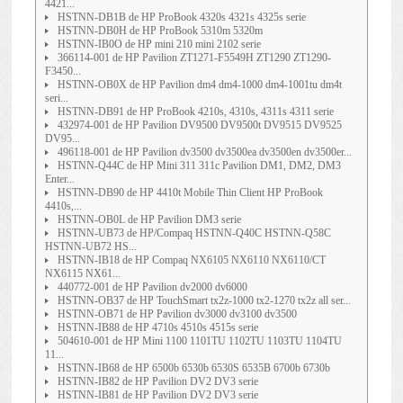
4421...
HSTNN-DB1B de HP ProBook 4320s 4321s 4325s serie
HSTNN-DB0H de HP ProBook 5310m 5320m
HSTNN-IB0O de HP mini 210 mini 2102 serie
366114-001 de HP Pavilion ZT1271-F5549H ZT1290 ZT1290-
F3450...
HSTNN-OB0X de HP Pavilion dm4 dm4-1000 dm4-1001tu dm4t
seri...
HSTNN-DB91 de HP ProBook 4210s, 4310s, 4311s 4311 serie
432974-001 de HP Pavilion DV9500 DV9500t DV9515 DV9525
DV95...
496118-001 de HP Pavilion dv3500 dv3500ea dv3500en dv3500er...
HSTNN-Q44C de HP Mini 311 311c Pavilion DM1, DM2, DM3
Enter...
HSTNN-DB90 de HP 4410t Mobile Thin Client HP ProBook
4410s,...
HSTNN-OB0L de HP Pavilion DM3 serie
HSTNN-UB73 de HP/Compaq HSTNN-Q40C HSTNN-Q58C
HSTNN-UB72 HS...
HSTNN-IB18 de HP Compaq NX6105 NX6110 NX6110/CT
NX6115 NX61...
440772-001 de HP Pavilion dv2000 dv6000
HSTNN-OB37 de HP TouchSmart tx2z-1000 tx2-1270 tx2z all ser...
HSTNN-OB71 de HP Pavilion dv3000 dv3100 dv3500
HSTNN-IB88 de HP 4710s 4510s 4515s serie
504610-001 de HP Mini 1100 1101TU 1102TU 1103TU 1104TU
11...
HSTNN-IB68 de HP 6500b 6530b 6530S 6535B 6700b 6730b
HSTNN-IB82 de HP Pavilion DV2 DV3 serie
HSTNN-IB81 de HP Pavilion DV2 DV3 serie