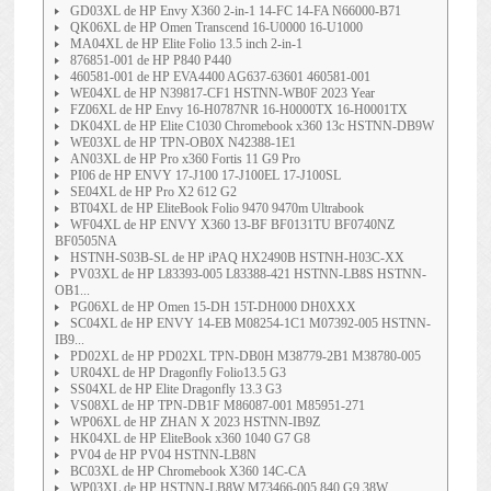
GD03XL de HP Envy X360 2-in-1 14-FC 14-FA N66000-B71
QK06XL de HP Omen Transcend 16-U0000 16-U1000
MA04XL de HP Elite Folio 13.5 inch 2-in-1
876851-001 de HP P840 P440
460581-001 de HP EVA4400 AG637-63601 460581-001
WE04XL de HP N39817-CF1 HSTNN-WB0F 2023 Year
FZ06XL de HP Envy 16-H0787NR 16-H0000TX 16-H0001TX
DK04XL de HP Elite C1030 Chromebook x360 13c HSTNN-DB9W
WE03XL de HP TPN-OB0X N42388-1E1
AN03XL de HP Pro x360 Fortis 11 G9 Pro
PI06 de HP ENVY 17-J100 17-J100EL 17-J100SL
SE04XL de HP Pro X2 612 G2
BT04XL de HP EliteBook Folio 9470 9470m Ultrabook
WF04XL de HP ENVY X360 13-BF BF0131TU BF0740NZ
BF0505NA
HSTNH-S03B-SL de HP iPAQ HX2490B HSTNH-H03C-XX
PV03XL de HP L83393-005 L83388-421 HSTNN-LB8S HSTNN-
OB1...
PG06XL de HP Omen 15-DH 15T-DH000 DH0XXX
SC04XL de HP ENVY 14-EB M08254-1C1 M07392-005 HSTNN-
IB9...
PD02XL de HP PD02XL TPN-DB0H M38779-2B1 M38780-005
UR04XL de HP Dragonfly Folio13.5 G3
SS04XL de HP Elite Dragonfly 13.3 G3
VS08XL de HP TPN-DB1F M86087-001 M85951-271
WP06XL de HP ZHAN X 2023 HSTNN-IB9Z
HK04XL de HP EliteBook x360 1040 G7 G8
PV04 de HP PV04 HSTNN-LB8N
BC03XL de HP Chromebook X360 14C-CA
WP03XL de HP HSTNN-LB8W M73466-005 840 G9 38W