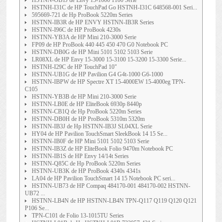
HSTNN-OB1J de Envy 15-1000 1100 Serie
HSTNH-I31C de HP TouchPad Go HSTNH-I31C 648568-001 Seri...
595669-721 de Hp ProBook 5220m Series
HSTNN-IB3R de HP ENVY HSTNN-IB3R Series
HSTNN-I96C de HP ProBook 4230s
HSTNN-YB3A de HP Mini 210-3000 Serie
FP09 de HP ProBook 440 445 450 470 G0 Notebook PC
HSTNN-DB0G de HP Mini 5101 5102 5103 Serie
LR08XL de HP Envy 15-3000 15-3100 15-3200 15-3300 Serie...
HSTNH-I29C de HP TouchPad 10"
HSTNN-UB1G de HP Pavilion G4 G4t-1000 G6-1000
HSTNN-IBPW de HP Spectre XT 15-4000EW 15-4000eg TPN-
C105
HSTNN-YB3B de HP Mini 210-3000 Serie
HSTNN-LB0E de HP EliteBook 6930p 8440p
HSTNN-CB1Q de Hp ProBook 5220m Series
HSTNN-DB0H de HP ProBook 5310m 5320m
HSTNN-IB3J de Hp HSTNN-IB3J SL04XL Serie
HY04 de HP Pavilion TouchSmart SleekBook 14 15 Se...
HSTNN-IB0F de HP Mini 5101 5102 5103 Serie
HSTNN-IB3Z de HP EliteBook Folio 9470m Notebook PC
HSTNN-IB1S de HP Envy 14/14t Series
HSTNN-Q85C de Hp ProBook 5220m Series
HSTNN-UB3K de HP ProBook 4340s 4341s
LA04 de HP Pavilion TouchSmart 14 15 Notebook PC seri...
HSTNN-UB73 de HP Compaq 484170-001 484170-002 HSTNN-
UB72 ...
HSTNN-LB4N de HP HSTNN-LB4N TPN-Q117 Q119 Q120 Q121
P106 Se...
TPN-C101 de Folio 13-1015TU Series