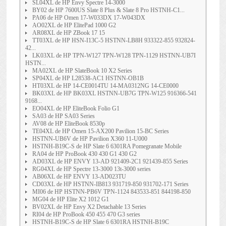
SL04XL de HP Envy Spectre 14-3000
BY02 de HP 7600US Slate 8 Plus & Slate 8 Pro HSTNH-C1...
PA06 de HP Omen 17-W033DX 17-W043DX
AO02XL de HP ElitePad 1000 G2
AR08XL de HP ZBook 17 15
TT03XL de HP HSN-I13C-5 HSTNN-LB8H 933322-855 932824-
42...
LK03XL de HP TPN-W127 TPN-W128 TPN-1129 HSTNN-UB7I
HSTN...
MA02XL de HP SlateBook 10 X2 Series
SP04XL de HP L28538-AC1 HSTNN-OB1B
HT03XL de HP 14-CE0014TU 14-MA0312NG 14-CE0000
BK03XL de HP BK03XL HSTNN-UB7G TPN-W125 916366-541
9168...
EO04XL de HP EliteBook Folio G1
SA03 de HP SA03 Series
AV08 de HP EliteBook 8530p
TE04XL de HP Omen 15-AX200 Pavilion 15-BC Series
HSTNN-UB6V de HP Pavilion X360 11-U000
HSTNH-B19C-S de HP Slate 6 6301RA Pomegranate Mobile
RA04 de HP ProBook 430 430 G1 430 G2
AD03XL de HP ENVY 13-AD 921409-2C1 921439-855 Series
RG04XL de HP Spectre 13-3000 13t-3000 series
AB06XL de HP ENVY 13-AD023TU
CD03XL de HP HSTNN-IB813 931719-850 931702-171 Series
MI06 de HP HSTNN-PB6V TPN-1124 843533-851 844198-850
MG04 de HP Elite X2 1012 G1
BV02XL de HP Envy X2 Detachable 13 Series
RI04 de HP ProBook 450 455 470 G3 series
HSTNH-B19C-S de HP Slate 6 6301RA HSTNH-B19C