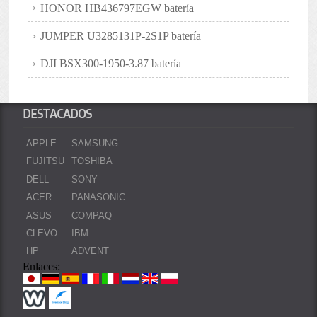
HONOR HB436797EGW batería
JUMPER U3285131P-2S1P batería
DJI BSX300-1950-3.87 batería
DESTACADOS
APPLE
SAMSUNG
FUJITSU
TOSHIBA
DELL
SONY
ACER
PANASONIC
ASUS
COMPAQ
CLEVO
IBM
HP
ADVENT
Enlaces: