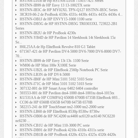
HSTNH-L01B de Hp HSTNH-L01B 733057-421 Series
HSTNN-IB99 de HP Envy 13 13-1002TX serie
HSTNN-IB5C de HP MY02XL TPN-Q127 HSTNN-IB5C Series
3ICR19-66-2 de ProBook 4330s 4331s 4430s 4431s 4435s 4436s 4...
HSTNN-OB1J de HP ENVY15-1000 1100 serie
HSTNN-DB5G de HP HSTNN-DB5G TR03033XL 723922-2B1
Series
HSTNN-IB2U de HP ProBook 4230s
HSTNN-YB4D de HP Pavilion 14 Sleekbook 14t Sleekbook 15z
Se...
H6L25AA de Hp EliteBook Revolve 810 G1 Tablet
671567-421 de HP Pavilion DV4-5000 DV6-7000 DV6-8000 DV7-
70...
HSTNN-IB99 de HP Envy 13t 13t- 1100 Serie
WM06 de HP Mini 100e X100E Serie
HSTNN-UB2L de HP EliteBook 2560p Notebook PC Serie
HSTNN-LB3N de HP DV4-5000
HSTNN-IB0F de HP Mini 5101 5102 5103 Serie
HSTNN-I71C de HP Mini 5101 5102 5103 Serie
307132-001 de HP Smart Array 6402 6404 controller
593553-001 de HP Pavilion dm4-1000 dm4-1001tu dm4-1015tx
KU531AA de HP COMPAQ 6500B 6700B 6735B EliteBook 693...
CC06 de HP 6560B 6565B 6470B 6475B 6570B
582215-241 de HP TouchSmart tm2-1000 tm2-2000 serie
HSTNN-LB60 de HP EliteBook 8530p 8530w 8730w
HSTNN-OB06 de HP NC4200 nc4400 nc6120 nc6140 NC6220
nc6230 ...
HSTNN-CB1U de HP Mini 110-3000 PC serie
HSTNN-DB91 de HP ProBook 4210s 4310s 4311s serie
HSTNN-DB1B de HP ProBook 4320s 4321s 4325s 4320t 4420s