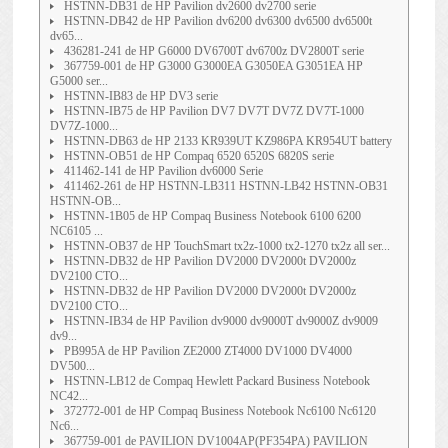
HSTNN-DB31 de HP Pavilion dv2600 dv2700 serie
HSTNN-DB42 de HP Pavilion dv6200 dv6300 dv6500 dv6500t
dv65...
436281-241 de HP G6000 DV6700T dv6700z DV2800T serie
367759-001 de HP G3000 G3000EA G3050EA G3051EA HP
G5000 ser...
HSTNN-IB83 de HP DV3 serie
HSTNN-IB75 de HP Pavilion DV7 DV7T DV7Z DV7T-1000
DV7Z-1000...
HSTNN-DB63 de HP 2133 KR939UT KZ986PA KR954UT battery
HSTNN-OB51 de HP Compaq 6520 6520S 6820S serie
411462-141 de HP Pavilion dv6000 Serie
411462-261 de HP HSTNN-LB311 HSTNN-LB42 HSTNN-OB31
HSTNN-OB...
HSTNN-1B05 de HP Compaq Business Notebook 6100 6200
NC6105 ...
HSTNN-OB37 de HP TouchSmart tx2z-1000 tx2-1270 tx2z all ser...
HSTNN-DB32 de HP Pavilion DV2000 DV2000t DV2000z
DV2100 CTO...
HSTNN-DB32 de HP Pavilion DV2000 DV2000t DV2000z
DV2100 CTO...
HSTNN-IB34 de HP Pavilion dv9000 dv9000T dv9000Z dv9009
dv9...
PB995A de HP Pavilion ZE2000 ZT4000 DV1000 DV4000
DV500...
HSTNN-LB12 de Compaq Hewlett Packard Business Notebook
NC42...
372772-001 de HP Compaq Business Notebook Nc6100 Nc6120
Nc6...
367759-001 de PAVILION DV1004AP(PF354PA) PAVILION