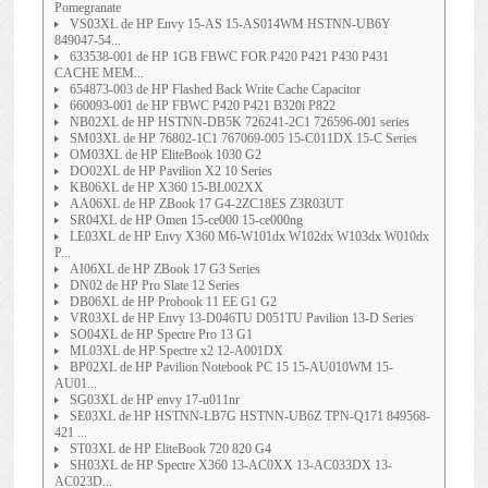
Pomegranate
VS03XL de HP Envy 15-AS 15-AS014WM HSTNN-UB6Y
849047-54...
633538-001 de HP 1GB FBWC FOR P420 P421 P430 P431
CACHE MEM...
654873-003 de HP Flashed Back Write Cache Capacitor
660093-001 de HP FBWC P420 P421 B320i P822
NB02XL de HP HSTNN-DB5K 726241-2C1 726596-001 series
SM03XL de HP 76802-1C1 767069-005 15-C011DX 15-C Series
OM03XL de HP EliteBook 1030 G2
DO02XL de HP Pavilion X2 10 Series
KB06XL de HP X360 15-BL002XX
AA06XL de HP ZBook 17 G4-2ZC18ES Z3R03UT
SR04XL de HP Omen 15-ce000 15-ce000ng
LE03XL de HP Envy X360 M6-W101dx W102dx W103dx W010dx
P...
AI06XL de HP ZBook 17 G3 Series
DN02 de HP Pro Slate 12 Series
DB06XL de HP Probook 11 EE G1 G2
VR03XL de HP Envy 13-D046TU D051TU Pavilion 13-D Series
SO04XL de HP Spectre Pro 13 G1
ML03XL de HP Spectre x2 12-A001DX
BP02XL de HP Pavilion Notebook PC 15 15-AU010WM 15-
AU01...
SG03XL de HP envy 17-u011nr
SE03XL de HP HSTNN-LB7G HSTNN-UB6Z TPN-Q171 849568-
421 ...
ST03XL de HP EliteBook 720 820 G4
SH03XL de HP Spectre X360 13-AC0XX 13-AC033DX 13-
AC023D...