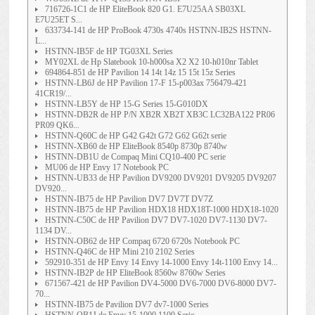
716726-1C1 de HP EliteBook 820 G1. E7U25AA SB03XL
E7U25ET S...
633734-141 de HP ProBook 4730s 4740s HSTNN-IB2S HSTNN-
L...
HSTNN-IB5F de HP TG03XL Series
MY02XL de Hp Slatebook 10-h000sa X2 X2 10-h010nr Tablet
694864-851 de HP Pavilion 14 14t 14z 15 15t 15z Series
HSTNN-LB6J de HP Pavilion 17-F 15-p003ax 756479-421
41CR19/...
HSTNN-LB5Y de HP 15-G Series 15-G010DX
HSTNN-DB2R de HP P/N XB2R XB2T XB3C LC32BA122 PR06
PR09 QK6...
HSTNN-Q60C de HP G42 G42t G72 G62 G62t serie
HSTNN-XB60 de HP EliteBook 8540p 8730p 8740w
HSTNN-DB1U de Compaq Mini CQ10-400 PC serie
MU06 de HP Envy 17 Notebook PC
HSTNN-UB33 de HP Pavilion DV9200 DV9201 DV9205 DV9207
DV920...
HSTNN-IB75 de HP Pavilion DV7 DV7T DV7Z
HSTNN-IB75 de HP Pavilion HDX18 HDX18T-1000 HDX18-1020
HSTNN-C50C de HP Pavilion DV7 DV7-1020 DV7-1130 DV7-
1134 DV...
HSTNN-OB62 de HP Compaq 6720 6720s Notebook PC
HSTNN-Q46C de HP Mini 210 2102 Series
592910-351 de HP Envy 14 Envy 14-1000 Envy 14t-1100 Envy 14...
HSTNN-IB2P de HP EliteBook 8560w 8760w Series
671567-421 de HP Pavilion DV4-5000 DV6-7000 DV6-8000 DV7-
70...
HSTNN-IB75 de Pavilion DV7 dv7-1000 Series