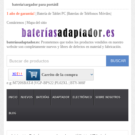
batería/cargador para portátil
1 año de garantía!
|
Batería de Tablet PC
|
Baterías de Teléfonos Móviles
|
Contáctenos
|
Mapa del sitio
bateríasadaptador.es:
Prometemos que todos los productos vendidos en nuestro
website son completamente nuevos y libres de defectos en material y fabricación.
Carrito de la compra
e.g:
M720SBAT-8 |
VGP-BPS22 |
PL02XL |
BTY-M6F
INICIO
NUEVOS
BATERÍAS
ADAPTADOR
ELECTRÓNICO
SOBRE NOSOTROS
BLOG