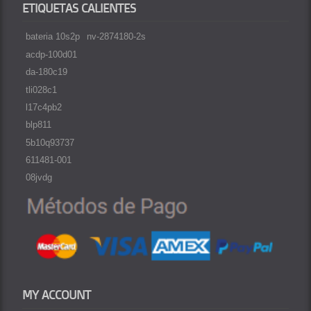
ETIQUETAS CALIENTES
bateria 10s2p
nv-2874180-2s
acdp-100d01
da-180c19
tli028c1
l17c4pb2
blp811
5b10q93737
611481-001
08jvdg
MY ACCOUNT