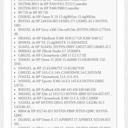
HSTNM-B011 de HP P410 P411 P212 Controller
HSTNM-B011 de HP P400 P800 Controller
RV720 de HP RV720
DX06XL de HP Omen X 2S 15-dg0001nc 15-dg0003nc
RF03XL de HP L84354-005 L83685-271 L83685-AC1 HSTNN-
OB1...
BN03XL de HP Envy x360 15m-ee013dx HSTNN-OB1O L77034-
00...
HK04XL de HP EliteBook X360 1030 G7 G8 X360 1040 G7
BN06XL de HP 5X 15-dg0002TX 15-EB1043DX
SL04XL de HP SL04XL HSTNN-D89V L86557-005 L86483-2C1
MB06XL de HP ZBook Studio G7 2J3H8PA
GB02XL de HP Chromebook x360 11 G2 G7 EE
SD06XL de HP Omen 15 2020 15-ek0000 15-EK0019NR 15Z-
EN0...
HW03XL de HP 15-EG0067ST 15-EG0027OD
GH02XL de HP 14A-CA 14A-CA0030WM 14-CA051WM
FO02XL de HP Chromebook 11A 11A-NA
WS04XL de HP Spectre X360 14-EA 14T-EA HSTNN-DB9Z
L9735...
RH03XL de HP ProBook 430 440 445 450 630 640 650
ME04XL de HP Elite x2 1013 G3 HSTNN-IB8D 937434-855 937...
MD02XL de HP Chromebook X360 12-CA 12B-CA0000
SA04XL de HP HSTNN-OB1G HSTNN-OB1F L43248-AC1
L43248-AC...
RB04 de HP 852741-831 HSTNN-PB6P HTNN-Q98C HSTNN-
Q96C
DG06XL de HP Omen X 17-AP000NT 17-AP000TX 925149-855
HS...