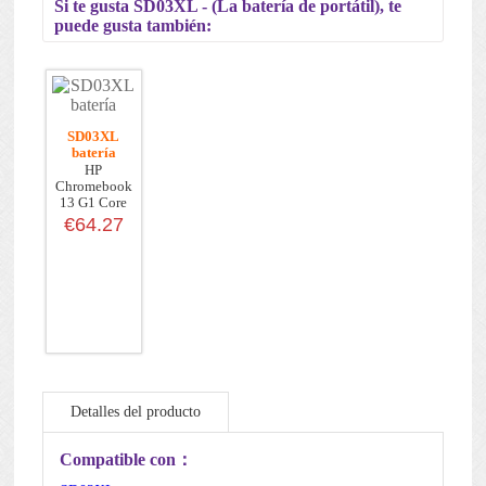
Si te gusta SD03XL - (La batería de portátil), te
puede gusta también:
SD03XL
batería
HP
Chromebook
13 G1 Core
m5
€64.27
Detalles del producto
Mantenimiento de la batería
Compatible con：