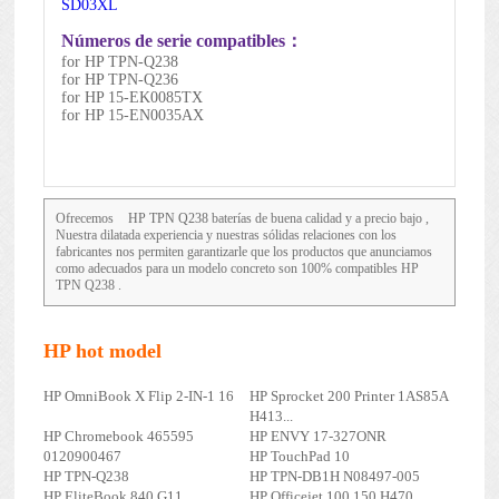
SD03XL
Números de serie compatibles：
for HP TPN-Q238
for HP TPN-Q236
for HP 15-EK0085TX
for HP 15-EN0035AX
Ofrecemos
HP TPN Q238
baterías de buena calidad y a precio bajo ,
Nuestra dilatada experiencia y nuestras sólidas relaciones con los
fabricantes nos permiten garantizarle que los productos que anunciamos
como adecuados para un modelo concreto son 100% compatibles HP
TPN Q238 .
HP hot model
HP OmniBook X Flip 2-IN-1 16
HP Sprocket 200 Printer 1AS85A
H413...
HP Chromebook 465595
HP ENVY 17-327ONR
0120900467
HP TouchPad 10
HP TPN-Q238
HP TPN-DB1H N08497-005
HP EliteBook 840 G11
HP Officejet 100 150 H470