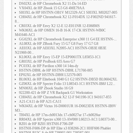
DS02XL de HP Chromebook X2 11-Da 14-ED
VX04XL de HP Zbook 15 G5 G6 4ME79AA
SI03XL de HP HSTNN-OB1V M12329-AC1 SI03XL M02027-005
CH04XL de HP Chromebook X2 12-F014DX 12-F002ND 941617-
8...
CR03XL de HP Envy X2 12-E 12-E011NR 12-E068MS
WK06XL de HP OMEN 16-B 16-K 17-CK HSTNN-WB0C
M41640-AC1
GG02XL de HP Chromebook Enterprise x360 11 G4 EE HSTNN-...
AL08XL de HP ZBook Fury 15 G7 G8 Fury 17 G7 G8
AE03XL de HP AE03XL N2095-AC1 HSTNN-OB3E 0B3E
N21969-00...
KL06XL de HP Envy 15-EP 15-EP0061TX L85853-1C1
GR03XL de HP ProBook 635 Aero G7
PC03XL de HP Pavilion x360 14 14m-dy
HSTNN-DB9L de HP HSTNN-DB9L L71760-005
EP02XL de HP HSTNN-DB9I L52579-005
BL06XL de HP Elitebook 1040 G1 G2 HSTNN-DB5D BL06042XL
GZ06XL de HP Spectre Folio 13 L08543-1C1 HSTNN-IB8J L22...
MN06XL de HP Zbook Studio 16 G9
922200-421 de HP Z VR Backpack G1 Workstation
CH04XL de HP Chromebook X2 12-F 941190-1C1 941617-855
A21-CA11 de HP A21-CA11
WK04XL de HP Victus 16-D0001UR 16-D0023DX HSTNN-IB9V
M3...
TI04XL de HP 17m-ch0013dx 17-ch0027ur 17-ch0026ur
RR04XL de HP Spectre x360 13-AW000 L60213-AC1 L60373-00...
RZ01 de HP RZ01 HSTNH-F706-DP
HSTNH-F606-DP de HP Elite x3 838266-2C1 HHF606 Phablet
HSTNH-B15C-S de HP 739002-001 739587-001