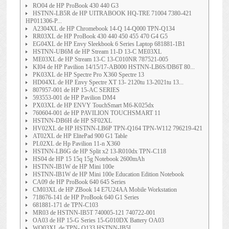
RO04 de HP ProBook 430 440 G3
HSTNN-LB5R de HP UITRABOOK HQ-TRE 71004 7380-421
HP011306-P...
A2304XL de HP Chromebook 14-Q 14-Q000 TPN-Q134
RR03XL de HP ProBook 430 440 450 455 470 G4 G5
EG04XL de HP Envy Sleekbook 6 Series Laptop 681881-1B1
HSTNN-UB6M de HP Stream 11-D 13-C ME03XL
ME03XL de HP Stream 13-C 13-C010NR 787521-005
KI04 de HP Pavilion 14/15/17-AB000 HSTNN-LB6S/DB6T 80...
PK03XL de HP Spectre Pro X360 Spectre 13
HD04XL de HP Envy Spectre XT 13- 2120tu 13-2021tu 13...
807957-001 de HP 15-AC SERIES
593553-001 de HP Pavilion DM4
PX03XL de HP ENVY TouchSmart M6-K025dx
760604-001 de HP PAVILION TOUCHSMART 11
HSTNN-DB6H de HP SF02XL
HV02XL de HP HSTNN-LB6P TPN-Q164 TPN-W112 796219-421
AT02XL de HP ElitePad 900 G1 Table
PL02XL de Hp Pavilion 11-n X360
HSTNN-LB6G de HP Split x2 13-R010dx TPN-C118
HS04 de HP 15 15q 15g Notebook 2600mAh
HSTNN-IB1W de HP Mini 100e
HSTNN-IB1W de HP Mini 100e Education Edition Notebook
CA09 de HP ProBook 640 645 Series
CM03XL de HP ZBook 14 E7U24AA Mobile Workstation
718676-141 de HP ProBook 640 G1 Series
681881-171 de TPN-C103
MR03 de HSTNN-IB5T 740005-121 740722-001
OA03 de HP 15-G Series 15-G010DX Battery OA03
WO03XL de TPN- Q133 HSTNN-IB5I