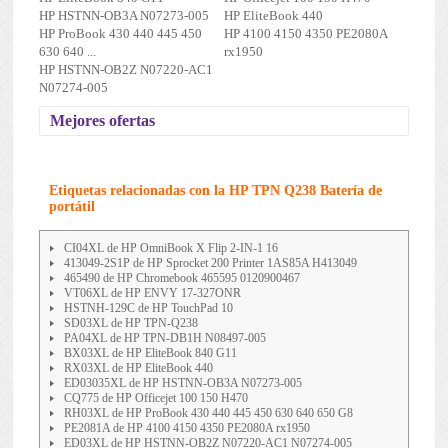
HP HSTNN-OB3A N07273-005
HP EliteBook 440
HP ProBook 430 440 445 450
HP 4100 4150 4350 PE2080A
630 640 ...
rx1950
HP HSTNN-OB2Z N07220-AC1
N07274-005
Mejores ofertas
Etiquetas relacionadas con la HP TPN Q238 Batería de
portátil
CI04XL de HP OmniBook X Flip 2-IN-1 16
413049-2S1P de HP Sprocket 200 Printer 1AS85A H413049
465490 de HP Chromebook 465595 0120900467
VT06XL de HP ENVY 17-327ONR
HSTNH-129C de HP TouchPad 10
SD03XL de HP TPN-Q238
PA04XL de HP TPN-DB1H N08497-005
BX03XL de HP EliteBook 840 G11
RX03XL de HP EliteBook 440
ED03035XL de HP HSTNN-OB3A N07273-005
CQ775 de HP Officejet 100 150 H470
RH03XL de HP ProBook 430 440 445 450 630 640 650 G8
PE2081A de HP 4100 4150 4350 PE2080A rx1950
ED03XL de HP HSTNN-OB2Z N07220-AC1 N07274-005