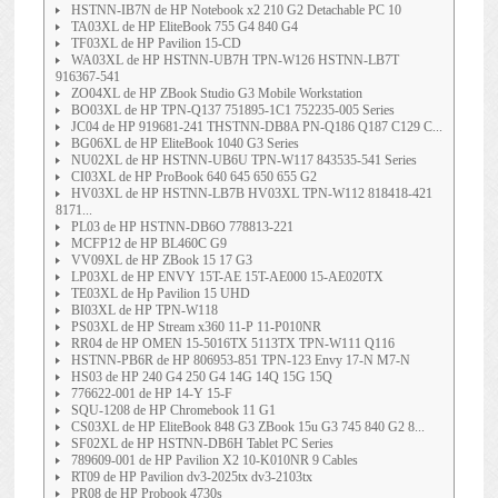
HSTNN-IB7N de HP Notebook x2 210 G2 Detachable PC 10
TA03XL de HP EliteBook 755 G4 840 G4
TF03XL de HP Pavilion 15-CD
WA03XL de HP HSTNN-UB7H TPN-W126 HSTNN-LB7T
916367-541
ZO04XL de HP ZBook Studio G3 Mobile Workstation
BO03XL de HP TPN-Q137 751895-1C1 752235-005 Series
JC04 de HP 919681-241 THSTNN-DB8A PN-Q186 Q187 C129 C...
BG06XL de HP EliteBook 1040 G3 Series
NU02XL de HP HSTNN-UB6U TPN-W117 843535-541 Series
CI03XL de HP ProBook 640 645 650 655 G2
HV03XL de HP HSTNN-LB7B HV03XL TPN-W112 818418-421
8171...
PL03 de HP HSTNN-DB6O 778813-221
MCFP12 de HP BL460C G9
VV09XL de HP ZBook 15 17 G3
LP03XL de HP ENVY 15T-AE 15T-AE000 15-AE020TX
TE03XL de Hp Pavilion 15 UHD
BI03XL de HP TPN-W118
PS03XL de HP Stream x360 11-P 11-P010NR
RR04 de HP OMEN 15-5016TX 5113TX TPN-W111 Q116
HSTNN-PB6R de HP 806953-851 TPN-123 Envy 17-N M7-N
HS03 de HP 240 G4 250 G4 14G 14Q 15G 15Q
776622-001 de HP 14-Y 15-F
SQU-1208 de HP Chromebook 11 G1
CS03XL de HP EliteBook 848 G3 ZBook 15u G3 745 840 G2 8...
SF02XL de HP HSTNN-DB6H Tablet PC Series
789609-001 de HP Pavilion X2 10-K010NR 9 Cables
RT09 de HP Pavilion dv3-2025tx dv3-2103tx
PR08 de HP Probook 4730s