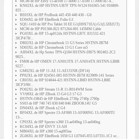
MC06 de HP Envy 15-ae100 17-n000 17-n100 17-r000 m7-n...
KN02XL de HP HSTNN-UB7F TPN-W124 916365-541 916809-
855 ...
RE03XL de HP ProBook 445 450 440 430 - G6
EO04XL de HP EliteBook Folio G1
SQU-1410 de HP Pro Tablet 10 EE G1(H9X71EA) G1(L3Z82UT)
MC96 de HP P01366-B21 871264-001 145MM Cable
PG03XL de HP 15-ap012dx HSTNN-LB7C 831532-421
3ICP4/78/...
DR02XL de HP Chromebook 11 G5 Series HSTNN-IB7M
SD03XL de HP Chromebook 13 G1 Core m5
AH04XL de Hp Series TPN-Q184 HSTNN-DB7S 902402-2C2
9025...
FM08 de HP OMEN 17-AN013TX 17-AN014TX HSTNN-LB8B
9227...
GM02XL de HP 11-AE 11-AE131NR (DF14)
PP02XL de HP 824561-005 HSTNN-IB7H 823909-141 Series
CR03XL de HP 924844-421 HSTNN-LB8D HSTNN-LB8E
3ICP3/90/...
PO02XL de HP Stream 11-R 11-R014WM Serie
VV09XL de HP ZBook 15 G4 G3 17 G3
HSTNN-OB45 de HP EliteBook 2730p 2740p 2760p
SS03 de HP 740 745 830 840 846 ZBOOK14U G5
DN04XL de HP Zbook x2 G4
BF04XL de HP Spectre 13-AF000 13-AF000NG 13-AF000TU
13-...
CP03XL de HP Spectre x360 13-ae049ng 13-ae040ng
KC04XL de HP ENVY 13-AH
MB04XL de HP x360 15-aq005na
ZG06XL de HP EliteBook 1050 G1 L07045-855 L07351-1C1 se...