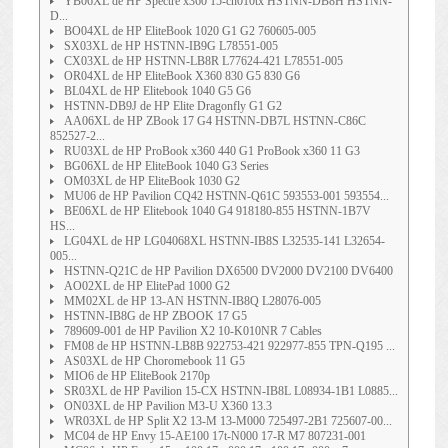
YB06XL de HP Spectre x360 15-ch010tx HSTNN-DB8H HSTNN-
D...
BO04XL de HP EliteBook 1020 G1 G2 760605-005
SX03XL de HP HSTNN-IB9G L78551-005
CX03XL de HP HSTNN-LB8R L77624-421 L78551-005
OR04XL de HP EliteBook X360 830 G5 830 G6
BL04XL de HP Elitebook 1040 G5 G6
HSTNN-DB9J de HP Elite Dragonfly G1 G2
AA06XL de HP ZBook 17 G4 HSTNN-DB7L HSTNN-C86C
852527-2...
RU03XL de HP ProBook x360 440 G1 ProBook x360 11 G3
BG06XL de HP EliteBook 1040 G3 Series
OM03XL de HP EliteBook 1030 G2
MU06 de HP Pavilion CQ42 HSTNN-Q61C 593553-001 593554...
BE06XL de HP Elitebook 1040 G4 918180-855 HSTNN-1B7V
HS...
LG04XL de HP LG04068XL HSTNN-IB8S L32535-141 L32654-
005...
HSTNN-Q21C de HP Pavilion DX6500 DV2000 DV2100 DV6400
AO02XL de HP ElitePad 1000 G2
MM02XL de HP 13-AN HSTNN-IB8Q L28076-005
HSTNN-IB8G de HP ZBOOK 17 G5
789609-001 de HP Pavilion X2 10-K010NR 7 Cables
FM08 de HP HSTNN-LB8B 922753-421 922977-855 TPN-Q195 ...
AS03XL de HP Choromebook 11 G5
MIO6 de HP EliteBook 2170p
SR03XL de HP Pavilion 15-CX HSTNN-IB8L L08934-1B1 L0885...
ON03XL de HP Pavilion M3-U X360 13.3
WR03XL de HP Split X2 13-M 13-M000 725497-2B1 725607-00...
MC04 de HP Envy 15-AE100 17t-N000 17-R M7 807231-001