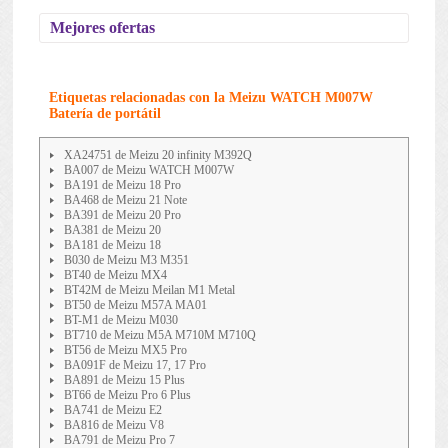
Mejores ofertas
Etiquetas relacionadas con la Meizu WATCH M007W
Batería de portátil
XA24751 de Meizu 20 infinity M392Q
BA007 de Meizu WATCH M007W
BA191 de Meizu 18 Pro
BA468 de Meizu 21 Note
BA391 de Meizu 20 Pro
BA381 de Meizu 20
BA181 de Meizu 18
B030 de Meizu M3 M351
BT40 de Meizu MX4
BT42M de Meizu Meilan M1 Metal
BT50 de Meizu M57A MA01
BT-M1 de Meizu M030
BT710 de Meizu M5A M710M M710Q
BT56 de Meizu MX5 Pro
BA091F de Meizu 17, 17 Pro
BA891 de Meizu 15 Plus
BT66 de Meizu Pro 6 Plus
BA741 de Meizu E2
BA816 de Meizu V8
BA791 de Meizu Pro 7