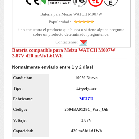
Batería para Meizu WATCH M007W
Popularidad :
i no encuentra el producto que busca o si tiene alguna pregunta
sobre un producto determinado, pregúntenos.
Contáctenos:
Batería compatible para Meizu WATCH M007W
3.87V 420 mAh/1.61Wh
Normalmente enviado entre 1 y 2 días!
Condición:
100% Nueva
Tipo:
Li-polymer
Fabricante:
MEIZU
Código:
2504BA0128C_Wat_Oth
Voltaje:
3.87V
Capacidad:
420 mAh/1.61Wh