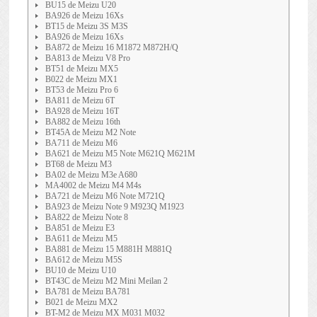
BU15 de Meizu U20
BA926 de Meizu 16Xs
BT15 de Meizu 3S M3S
BA926 de Meizu 16Xs
BA872 de Meizu 16 M1872 M872H/Q
BA813 de Meizu V8 Pro
BT51 de Meizu MX5
B022 de Meizu MX1
BT53 de Meizu Pro 6
BA811 de Meizu 6T
BA928 de Meizu 16T
BA882 de Meizu 16th
BT45A de Meizu M2 Note
BA711 de Meizu M6
BA621 de Meizu M5 Note M621Q M621M
BT68 de Meizu M3
BA02 de Meizu M3e A680
MA4002 de Meizu M4 M4s
BA721 de Meizu M6 Note M721Q
BA923 de Meizu Note 9 M923Q M1923
BA822 de Meizu Note 8
BA851 de Meizu E3
BA611 de Meizu M5
BA881 de Meizu 15 M881H M881Q
BA612 de Meizu M5S
BU10 de Meizu U10
BT43C de Meizu M2 Mini Meilan 2
BA781 de Meizu BA781
B021 de Meizu MX2
BT-M2 de Meizu MX M031 M032