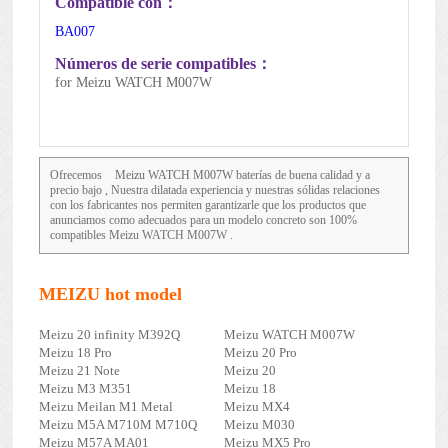
Compatible con：
BA007
Números de serie compatibles：
for Meizu WATCH M007W
Ofrecemos
Meizu WATCH M007W
baterías de buena calidad y a
precio bajo , Nuestra dilatada experiencia y nuestras sólidas relaciones
con los fabricantes nos permiten garantizarle que los productos que
anunciamos como adecuados para un modelo concreto son 100%
compatibles Meizu WATCH M007W .
MEIZU hot model
Meizu 20 infinity M392Q
Meizu WATCH M007W
Meizu 18 Pro
Meizu 20 Pro
Meizu 21 Note
Meizu 20
Meizu M3 M351
Meizu 18
Meizu Meilan M1 Metal
Meizu MX4
Meizu M5A M710M M710Q
Meizu M030
Meizu M57A MA01
Meizu MX5 Pro