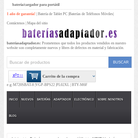
batería/cargador para portátil
1 año de garantía!
|
Batería de Tablet PC
|
Baterías de Teléfonos Móviles
|
Contáctenos
|
Mapa del sitio
bateríasadaptador.es:
Prometemos que todos los productos vendidos en nuestro
website son completamente nuevos y libres de defectos en material y fabricación.
Carrito de la compra
e.g:
M720SBAT-8 |
VGP-BPS22 |
PL02XL |
BTY-M6F
INICIO
NUEVOS
BATERÍAS
ADAPTADOR
ELECTRÓNICO
SOBRE NOSOTROS
BLOG