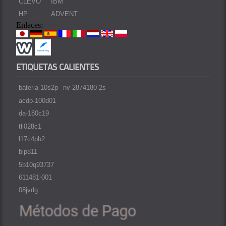
CLEVO
IBM
HP
ADVENT
Enlaces:
ETIQUETAS CALIENTES
bateria 10s2p
nv-2874180-2s
acdp-100d01
da-180c19
tli028c1
l17c4pb2
blp811
5b10q93737
611481-001
08jvdg