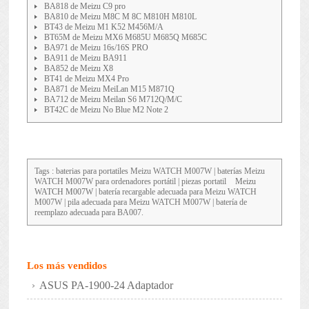
BA818 de Meizu C9 pro
BA810 de Meizu M8C M 8C M810H M810L
BT43 de Meizu M1 K52 M456M/A
BT65M de Meizu MX6 M685U M685Q M685C
BA971 de Meizu 16s/16S PRO
BA911 de Meizu BA911
BA852 de Meizu X8
BT41 de Meizu MX4 Pro
BA871 de Meizu MeiLan M15 M871Q
BA712 de Meizu Meilan S6 M712Q/M/C
BT42C de Meizu No Blue M2 Note 2
Tags : baterias para portatiles
Meizu WATCH M007W
| baterías Meizu
WATCH M007W para ordenadores portátil | piezas portatil
Meizu
WATCH M007W
| batería recargable adecuada para Meizu WATCH
M007W | pila adecuada para Meizu WATCH M007W | batería de
reemplazo adecuada para BA007.
Los más vendidos
ASUS PA-1900-24 Adaptador