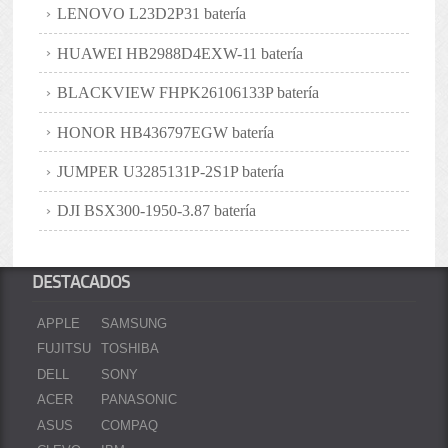
LENOVO L23D2P31 batería
HUAWEI HB2988D4EXW-11 batería
BLACKVIEW FHPK26106133P batería
HONOR HB436797EGW batería
JUMPER U3285131P-2S1P batería
DJI BSX300-1950-3.87 batería
DESTACADOS
APPLE
SAMSUNG
FUJITSU
TOSHIBA
DELL
SONY
ACER
PANASONIC
ASUS
COMPAQ