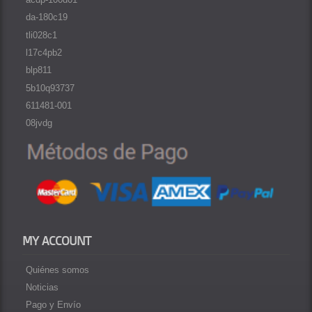
da-180c19
tli028c1
l17c4pb2
blp811
5b10q93737
611481-001
08jvdg
MY ACCOUNT
Quiénes somos
Noticias
Pago y Envío