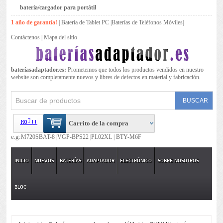
batería/cargador para portátil
1 año de garantía!
|
Batería de Tablet PC
|
Baterías de Teléfonos Móviles
|
Contáctenos
|
Mapa del sitio
bateríasadaptador.es:
Prometemos que todos los productos vendidos en nuestro
website son completamente nuevos y libres de defectos en material y fabricación.
Carrito de la compra
e.g:
M720SBAT-8 |
VGP-BPS22 |
PL02XL |
BTY-M6F
INICIO
NUEVOS
BATERÍAS
ADAPTADOR
ELECTRÓNICO
SOBRE NOSOTROS
BLOG