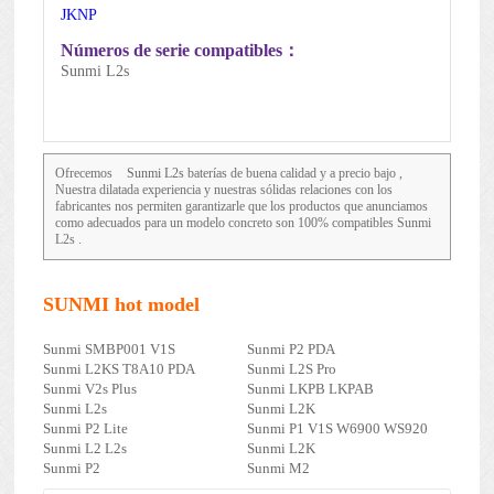
JKNP
Números de serie compatibles：
Sunmi L2s
Ofrecemos
Sunmi L2s
baterías de buena calidad y a precio bajo ,
Nuestra dilatada experiencia y nuestras sólidas relaciones con los
fabricantes nos permiten garantizarle que los productos que anunciamos
como adecuados para un modelo concreto son 100% compatibles Sunmi
L2s .
SUNMI hot model
Sunmi SMBP001 V1S
Sunmi P2 PDA
Sunmi L2KS T8A10 PDA
Sunmi L2S Pro
Sunmi V2s Plus
Sunmi LKPB LKPAB
Sunmi L2s
Sunmi L2K
Sunmi P2 Lite
Sunmi P1 V1S W6900 WS920
Sunmi L2 L2s
Sunmi L2K
Sunmi P2
Sunmi M2