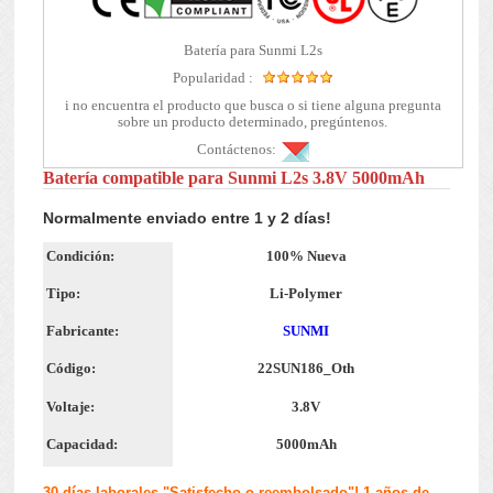
Batería para Sunmi L2s
Popularidad :
i no encuentra el producto que busca o si tiene alguna pregunta
sobre un producto determinado, pregúntenos.
Contáctenos:
Batería compatible para Sunmi L2s 3.8V 5000mAh
Normalmente enviado entre 1 y 2 días!
Condición:
100% Nueva
Tipo:
Li-Polymer
Fabricante:
SUNMI
Código:
22SUN186_Oth
Voltaje:
3.8V
Capacidad:
5000mAh
30 días laborales "Satisfecho o reembolsado"! 1 años de