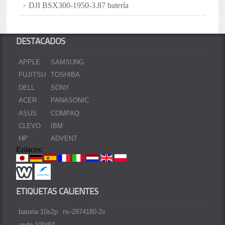
DJI BSX300-1950-3.87 batería
DESTACADOS
APPLE
SAMSUNG
FUJITSU
TOSHIBA
DELL
SONY
ACER
PANASONIC
ASUS
COMPAQ
CLEVO
IBM
HP
ADVENT
Enlaces:
ETIQUETAS CALIENTES
bateria 10s2p
nv-2874180-2s
acdp-100d01