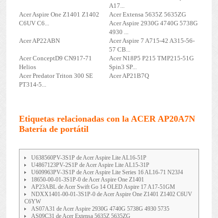
A17...
Acer Aspire One Z1401 Z1402
Acer Extensa 5635Z 5635ZG
C6UV C6...
Acer Aspire 2930G 4740G 5738G
4930 ...
Acer AP22ABN
Acer Aspire 7 A715-42 A315-56-
57 CB...
Acer ConceptD9 CN917-71
Acer N18P5 P215 TMP215-51G
Helios
Spin3 SP...
Acer Predator Triton 300 SE
Acer AP21B7Q
PT314-5...
Etiquetas relacionadas con la ACER AP20A7N
Batería de portátil
U638560PV-3S1P de Acer Aspire Lite AL16-51P
U4867123PV-2S1P de Acer Aspire Lite AL15-31P
U609963PV-3S1P de Acer Aspire Lite Series 16 AL16-71 N23J4
18650-00-01-3S1P-0 de Acer Aspire One Z1401
AP23ABL de Acer Swift Go 14 OLED Aspire 17 A17-51GM
NDXX1401-00-01-3S1P-0 de Acer Aspire One Z1401 Z1402 C6UV
C6YW
AS07A31 de Acer Aspire 2930G 4740G 5738G 4930 5735
AS09C31 de Acer Extensa 5635Z 5635ZG