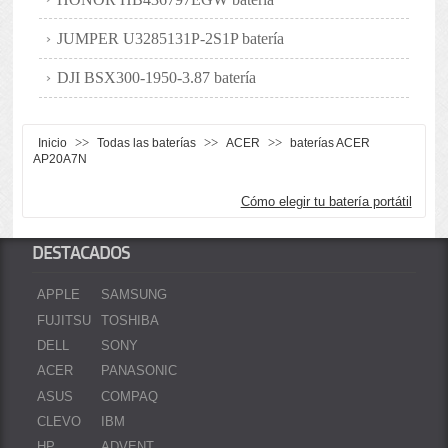
JUMPER U3285131P-2S1P batería
DJI BSX300-1950-3.87 batería
>>
>>
>>
Inicio
Todas las baterías
ACER
baterías ACER
AP20A7N
Cómo elegir tu batería portátil
DESTACADOS
APPLE
SAMSUNG
FUJITSU
TOSHIBA
DELL
SONY
ACER
PANASONIC
ASUS
COMPAQ
CLEVO
IBM
HP
ADVENT