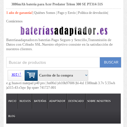
3886mAh batería para Acer Predator Triton 300 SE PT314-51S
1 año de garantía!
|
Quiénes Somos
|
Pago y Envío
|
Política de devolución
|
Contáctenos
Bateríasadaptador.es baterías Pago Seguro y Sencillo,Transmisión de
Datos con Cifrado SSL.Nuestro objetivo consiste en la satisfacción de
nuestros clientes.
Carrito de la compra
e.g:
huawei matepad p40 pro |
bn06xl |
sb10k97606 |
bl-4xl 1500mah 3.7v 5.55wh
|
a515-43-r5qw |
hp spare 741727-001
INICIO
NUEVOS
BATERÍAS
ADAPTADOR
DESTACADO
SOBRE NOSOTROS
BLOG