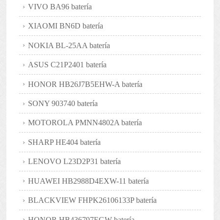
VIVO BA96 batería
XIAOMI BN6D batería
NOKIA BL-25AA batería
ASUS C21P2401 batería
HONOR HB26J7B5EHW-A batería
SONY 903740 batería
MOTOROLA PMNN4802A batería
SHARP HE404 batería
LENOVO L23D2P31 batería
HUAWEI HB2988D4EXW-11 batería
BLACKVIEW FHPK26106133P batería
HONOR HB436797EGW batería