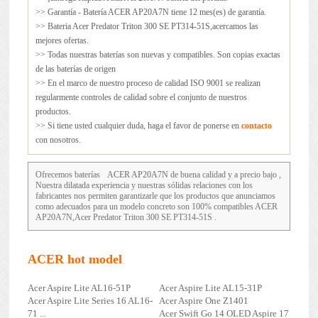
>> Garantía - Batería ACER AP20A7N tiene 12 mes(es) de garantía.
>> Bateria Acer Predator Triton 300 SE PT314-51S,acercamos las
mejores ofertas.
>> Todas nuestras baterías son nuevas y compatibles. Son copias exactas
de las baterías de origen
>> En el marco de nuestro proceso de calidad ISO 9001 se realizan
regularmente controles de calidad sobre el conjunto de nuestros
productos.
>> Si tiene usted cualquier duda, haga el favor de ponerse en
contacto
con nosotros.
Ofrecemos baterías
ACER AP20A7N
de buena calidad y a precio bajo ,
Nuestra dilatada experiencia y nuestras sólidas relaciones con los
fabricantes nos permiten garantizarle que los productos que anunciamos
como adecuados para un modelo concreto son 100% compatibles ACER
AP20A7N,Acer Predator Triton 300 SE PT314-51S .
ACER hot model
Acer Aspire Lite AL16-51P
Acer Aspire Lite AL15-31P
Acer Aspire Lite Series 16 AL16-
Acer Aspire One Z1401
71 ...
Acer Swift Go 14 OLED Aspire 17