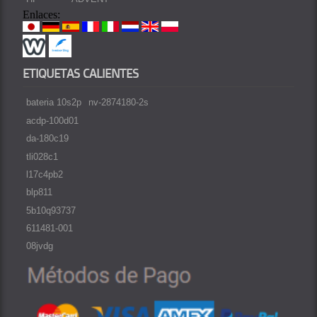
Enlaces:
ETIQUETAS CALIENTES
bateria 10s2p
nv-2874180-2s
acdp-100d01
da-180c19
tli028c1
l17c4pb2
blp811
5b10q93737
611481-001
08jvdg