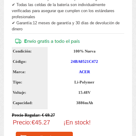
✔ Todas las celdas de la batería son individualmente
verificadas para asegurar que cumplen con los estándares
profesionales
✔ Garantía:12 meses de garantía y 30 días de devolución de
dinero
Condición:
100% Nueva
Código:
24BA0521C472
Marca:
ACER
Tipo:
Li-Polymer
Voltaje:
15.48V
Capacidad:
3886mAh
Precio Regular: € 69.27
Precio:€45.27
¡En stock!