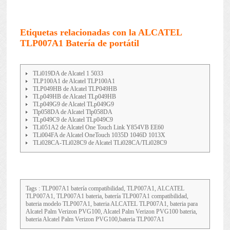
Etiquetas relacionadas con la ALCATEL
TLP007A1 Batería de portátil
TLi019DA de Alcatel 1 5033
TLP100A1 de Alcatel TLP100A1
TLP049HB de Alcatel TLP049HB
TLp049HB de Alcatel TLp049HB
TLp049G9 de Alcatel TLp049G9
Tlp058DA de Alcatel Tlp058DA
TLp049C9 de Alcatel TLp049C9
TLi051A2 de Alcatel One Touch Link Y854VB EE60
TLi004FA de Alcatel OneTouch 1035D 1046D 1013X
TLi028CA-TLi028C9 de Alcatel TLi028CA/TLi028C9
Tags : TLP007A1 batería compatibilidad, TLP007A1, ALCATEL
TLP007A1, TLP007A1 bateria, batería TLP007A1 compatibilidad,
bateria modelo TLP007A1, bateria ALCATEL TLP007A1, bateria para
Alcatel Palm Verizon PVG100, Alcatel Palm Verizon PVG100 bateria,
bateria Alcatel Palm Verizon PVG100,bateria TLP007A1