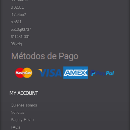
tli028c1
l17c4pb2
blp811
5b10q93737
611481-001
08jvdg
MY ACCOUNT
Quiénes somos
Noticias
Pago y Envío
FAQs