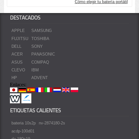
Cómo elegir tu batería portátil
DESTACADOS
APPLE
SAMSUNG
FUJITSU
TOSHIBA
DELL
SONY
ACER
PANASONIC
ASUS
COMPAQ
CLEVO
IBM
HP
ADVENT
Enlaces:
ETIQUETAS CALIENTES
bateria 10s2p
nv-2874180-2s
acdp-100d01
da-180c19