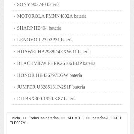
SONY 903740 batería
MOTOROLA PMNN4802A batería
SHARP HE404 batería
LENOVO L23D2P31 batería
HUAWEI HB2988D4EXW-11 batería
BLACKVIEW FHPK26106133P batería
HONOR HB436797EGW batería
JUMPER U3285131P-2S1P batería
DJI BSX300-1950-3.87 batería
>>
>>
>>
Inicio
Todas las baterías
ALCATEL
baterías ALCATEL
TLP007A1