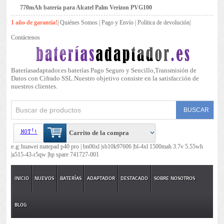
770mAh batería para Alcatel Palm Verizon PVG100
1 año de garantía!
|
Quiénes Somos
|
Pago y Envío
|
Política de devolución
|
Contáctenos
Bateríasadaptador.es baterías Pago Seguro y Sencillo,Transmisión de
Datos con Cifrado SSL.Nuestro objetivo consiste en la satisfacción de
nuestros clientes.
Carrito de la compra
e.g:
huawei matepad p40 pro |
bn06xl |
sb10k97606 |
bl-4xl 1500mah 3.7v 5.55wh
|
a515-43-r5qw |
hp spare 741727-001
INICIO
NUEVOS
BATERÍAS
ADAPTADOR
DESTACADO
SOBRE NOSOTROS
BLOG