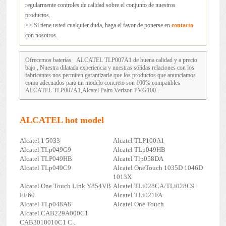
regularmente controles de calidad sobre el conjunto de nuestros
productos.
>> Si tiene usted cualquier duda, haga el favor de ponerse en
contacto
con nosotros.
Ofrecemos baterías
ALCATEL TLP007A1
de buena calidad y a precio
bajo , Nuestra dilatada experiencia y nuestras sólidas relaciones con los
fabricantes nos permiten garantizarle que los productos que anunciamos
como adecuados para un modelo concreto son 100% compatibles
ALCATEL TLP007A1,Alcatel Palm Verizon PVG100 .
ALCATEL hot model
Alcatel 1 5033
Alcatel TLP100A1
Alcatel TLp049G9
Alcatel TLp049HB
Alcatel TLP049HB
Alcatel Tlp058DA
Alcatel TLp049C9
Alcatel OneTouch 1035D 1046D
1013X
Alcatel One Touch Link Y854VB
Alcatel TLi028CA/TLi028C9
EE60
Alcatel TLi021FA
Alcatel TLp048A8
Alcatel One Touch
Alcatel CAB229A000C1
CAB3010010C1 C...