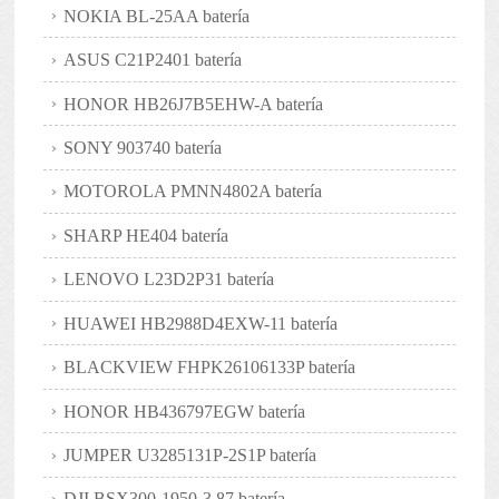
NOKIA BL-25AA batería
ASUS C21P2401 batería
HONOR HB26J7B5EHW-A batería
SONY 903740 batería
MOTOROLA PMNN4802A batería
SHARP HE404 batería
LENOVO L23D2P31 batería
HUAWEI HB2988D4EXW-11 batería
BLACKVIEW FHPK26106133P batería
HONOR HB436797EGW batería
JUMPER U3285131P-2S1P batería
DJI BSX300-1950-3.87 batería