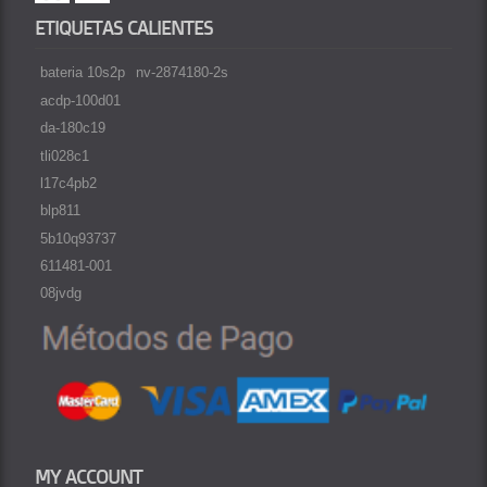
ETIQUETAS CALIENTES
bateria 10s2p
nv-2874180-2s
acdp-100d01
da-180c19
tli028c1
l17c4pb2
blp811
5b10q93737
611481-001
08jvdg
MY ACCOUNT