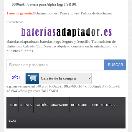
6000mAh batería para Alpha Egg TYR101
1 año de garantía!
|
Quiénes Somos
|
Pago y Envío
|
Política de devolución
|
Contáctenos
Bateríasadaptador.es baterías Pago Seguro y Sencillo,Transmisión de
Datos con Cifrado SSL.Nuestro objetivo consiste en la satisfacción de
nuestros clientes.
Carrito de la compra
e.g:
huawei matepad p40 pro |
bn06xl |
sb10k97606 |
bl-4xl 1500mah 3.7v 5.55wh
|
a515-43-r5qw |
hp spare 741727-001
INICIO
NUEVOS
BATERÍAS
ADAPTADOR
DESTACADO
SOBRE NOSOTROS
BLOG