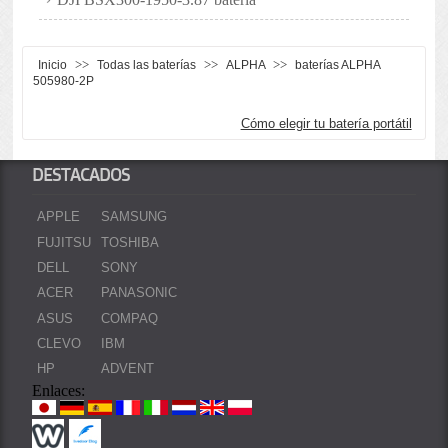
>>
>>
>>
Inicio
Todas las baterías
ALPHA
baterías ALPHA
505980-2P
Cómo elegir tu batería portátil
DESTACADOS
APPLE
SAMSUNG
FUJITSU
TOSHIBA
DELL
SONY
ACER
PANASONIC
ASUS
COMPAQ
CLEVO
IBM
HP
ADVENT
Enlaces: