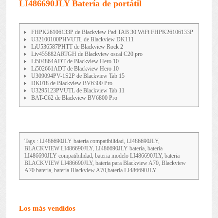
LI486690JLY Batería de portátil
FHPK26106133P de Blackview Pad TAB 30 WiFi FHPK26106133P
U32100100PHVUTL de Blackview DK111
LiU536587PHTT de Blackview Rock 2
Liv455882ARTGH de Blackview oscal C20 pro
Li504864ADT de Blackview Hero 10
Li502661ADT de Blackview Hero 10
U309094PV-1S2P de Blackview Tab 15
DK018 de Blackview BV6300 Pro
U3295123PVUTL de Blackview Tab 11
BAT-C62 de Blackview BV6800 Pro
Tags : LI486690JLY batería compatibilidad, LI486690JLY,
BLACKVIEW LI486690JLY, LI486690JLY bateria, batería
LI486690JLY compatibilidad, bateria modelo LI486690JLY, bateria
BLACKVIEW LI486690JLY, bateria para Blackview A70, Blackview
A70 bateria, bateria Blackview A70,bateria LI486690JLY
Los más vendidos