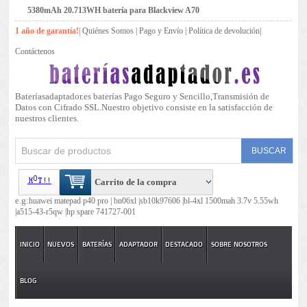
5380mAh 20.713WH batería para Blackview A70
1 año de garantía!
|
Quiénes Somos
|
Pago y Envío
|
Política de devolución
|
Contáctenos
Bateríasadaptador.es baterías Pago Seguro y Sencillo,Transmisión de
Datos con Cifrado SSL.Nuestro objetivo consiste en la satisfacción de
nuestros clientes.
Carrito de la compra
e.g:
huawei matepad p40 pro |
bn06xl |
sb10k97606 |
bl-4xl 1500mah 3.7v 5.55wh
|
a515-43-r5qw |
hp spare 741727-001
INICIO
NUEVOS
BATERÍAS
ADAPTADOR
DESTACADO
SOBRE NOSOTROS
BLOG