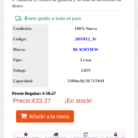
dinero
Condición:
100% Nueva
Código:
20IV812_Te
Marca:
BLACKVIEW
Tipo:
Li-ion
Voltaje:
3.85V
Capacidad:
5380mAh 20.713WH
Precio Regular: € 50.27
Precio:€33.27
¡En stock!