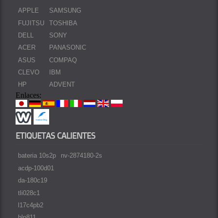
APPLE
SAMSUNG
FUJITSU
TOSHIBA
DELL
SONY
ACER
PANASONIC
ASUS
COMPAQ
CLEVO
IBM
HP
ADVENT
Enlaces:
ETIQUETAS CALIENTES
bateria 10s2p
nv-2874180-2s
acdp-100d01
da-180c19
tli028c1
l17c4pb2
blp811