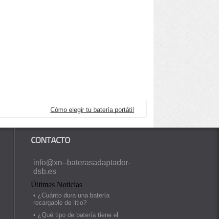
Cómo elegir tu batería portátil
CONTACTO
info@xn--baterasadaptador-
dsb.es
Últimas Noticias
• ¿Cuánto dura una batería
recargable de litio?
• ¿Qué tipo de batería tiene el