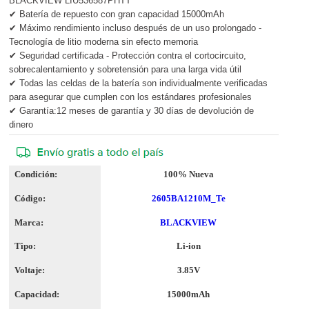
BLACKVIEW LIU536587PHTT
✔ Batería de repuesto con gran capacidad 15000mAh
✔ Máximo rendimiento incluso después de un uso prolongado -
Tecnología de litio moderna sin efecto memoria
✔ Seguridad certificada - Protección contra el cortocircuito,
sobrecalentamiento y sobretensión para una larga vida útil
✔ Todas las celdas de la batería son individualmente verificadas
para asegurar que cumplen con los estándares profesionales
✔ Garantía:12 meses de garantía y 30 días de devolución de
dinero
Condición:
100% Nueva
Código:
2605BA1210M_Te
Marca:
BLACKVIEW
Tipo:
Li-ion
Voltaje:
3.85V
Capacidad:
15000mAh