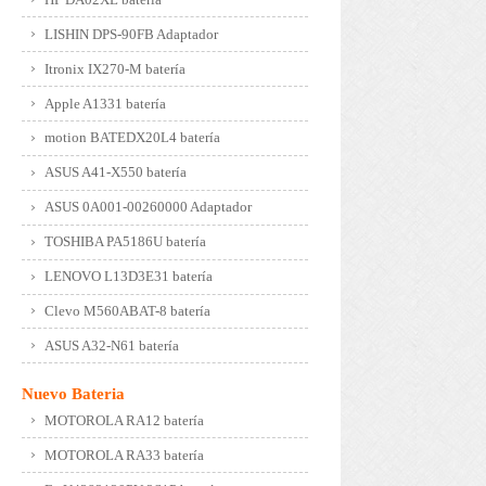
LISHIN DPS-90FB Adaptador
Itronix IX270-M batería
Apple A1331 batería
motion BATEDX20L4 batería
ASUS A41-X550 batería
ASUS 0A001-00260000 Adaptador
TOSHIBA PA5186U batería
LENOVO L13D3E31 batería
Clevo M560ABAT-8 batería
ASUS A32-N61 batería
Nuevo Bateria
MOTOROLA RA12 batería
MOTOROLA RA33 batería