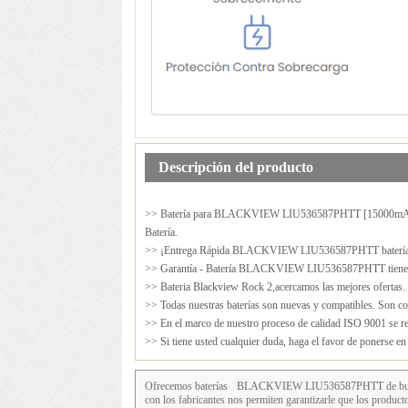
Descripción del producto
>> Batería para
BLACKVIEW LIU536587PHTT
[15000mAh
Batería.
>> ¡Entrega Rápida BLACKVIEW LIU536587PHTT batería de
>> Garantía - Batería BLACKVIEW LIU536587PHTT tiene 12
>> Bateria Blackview Rock 2,acercamos las mejores ofertas.
>> Todas nuestras baterías son nuevas y compatibles. Son cop
>> En el marco de nuestro proceso de calidad ISO 9001 se rea
>> Si tiene usted cualquier duda, haga el favor de ponerse e
Ofrecemos baterías
BLACKVIEW LIU536587PHTT
de bu
con los fabricantes nos permiten garantizarle que los prod