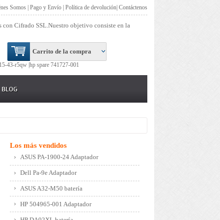
énes Somos
|
Pago y Envío
|
Política de devolución
|
Contáctenos
s con Cifrado SSL.Nuestro objetivo consiste en la
Carrito de la compra
15-43-r5qw |
hp spare 741727-001
BLOG
Los más vendidos
ASUS PA-1900-24 Adaptador
Dell Pa-9e Adaptador
ASUS A32-M50 batería
HP 504965-001 Adaptador
HP DA02XL batería