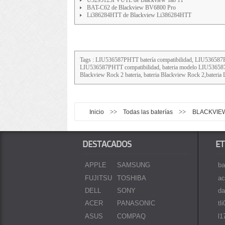
BAT-C62 de Blackview BV6800 Pro
Li386284HTT de Blackview Li386284HTT
Tags : LIU536587PHTT batería compatibilidad, LIU536
LIU536587PHTT compatibilidad, bateria modelo LIU5365
Blackview Rock 2 bateria, bateria Blackview Rock 2,bater
>>
>>
Inicio
Todas las baterías
BLACKVIE
DESTACADOS
ET
APPLE
SAMSUNG
ba
FUJITSU
TOSHIBA
ac
DELL
SONY
da
ACER
PANASONIC
tl
ASUS
COMPAQ
l1