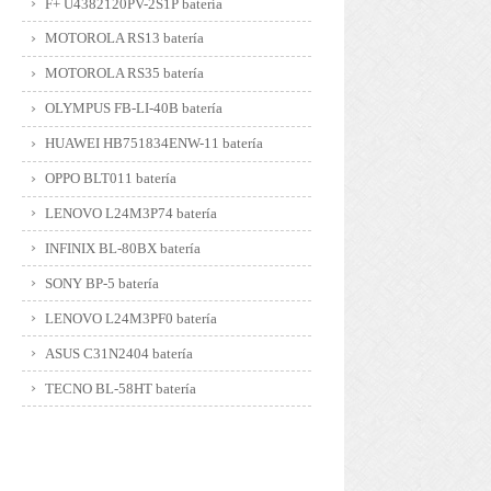
F+ U4382120PV-2S1P batería
MOTOROLA RS13 batería
MOTOROLA RS35 batería
OLYMPUS FB-LI-40B batería
HUAWEI HB751834ENW-11 batería
OPPO BLT011 batería
LENOVO L24M3P74 batería
INFINIX BL-80BX batería
SONY BP-5 batería
LENOVO L24M3PF0 batería
ASUS C31N2404 batería
TECNO BL-58HT batería