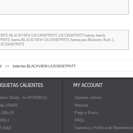
587PHTT, BLACKVIEW LIU536587PHTT, LIU536587PHTT bateria, batería
87PHTT, bateria BLACKVIEW LIU536587PHTT, bateria para Blackview Rock 2,
ia LIU536587PHTT
>>
W
baterías BLACKVIEW LIU536587PHTT
IQUETAS CALIENTES
MY ACCOUNT
teria 10s2p
nv-2874180-2s
Quiénes somos
dp-100d01
Noticias
-180c19
Pago y Envío
i028c1
FAQs
7c4pb2
Garantía y Política de Reembolso