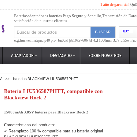
1 año de garantía!
|
Qui
Bateríasadaptador.es baterías Pago Seguro y Sencillo,Transmisión de Dato
satisfacción de nuestros clientes.
e.g:
huawei matepad p40 pro |
bn06xl |
sb10k97606 |
bl-4xl 1500mah 3.7v 5.55wh |
a5
ADAPTADOR
DESTACADO
SOBRE NOSOTROS
>>
W
baterías BLACKVIEW LIU536587PHTT
Batería LIU536587PHTT, compatible con
Blackview Rock 2
15000mAh 3.85V batería para Blackview Rock 2
Características del producto:
✔ Reemplazo 100 % compatible para su batería original