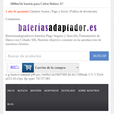
2800mAh batería para Cubot Hafury A7
1 año de garantía!
|
Quiénes Somos
|
Pago y Envío
|
Política de devolución
|
Contáctenos
Bateríasadaptador.es baterías Pago Seguro y Sencillo,Transmisión de
Datos con Cifrado SSL.Nuestro objetivo consiste en la satisfacción de
nuestros clientes.
Carrito de la compra
e.g:
huawei matepad p40 pro |
bn06xl |
sb10k97606 |
bl-4xl 1500mah 3.7v 5.55wh
|
a515-43-r5qw |
hp spare 741727-001
INICIO
NUEVOS
BATERÍAS
ADAPTADOR
DESTACADO
SOBRE NOSOTROS
BLOG