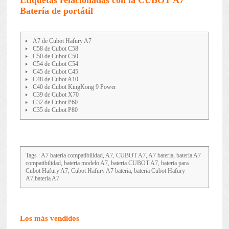
Etiquetas relacionadas con la CUBOT A7
Batería de portátil
A7 de Cubot Hafury A7
C58 de Cubot C58
C50 de Cubot C50
C54 de Cubot C54
C45 de Cubot C45
C48 de Cubot A10
C40 de Cubot KingKong 9 Power
C39 de Cubot X70
C32 de Cubot P60
C35 de Cubot P80
Tags : A7 batería compatibilidad, A7, CUBOT A7, A7 bateria, batería A7
compatibilidad, bateria modelo A7, bateria CUBOT A7, bateria para
Cubot Hafury A7, Cubot Hafury A7 bateria, bateria Cubot Hafury
A7,bateria A7
Los más vendidos