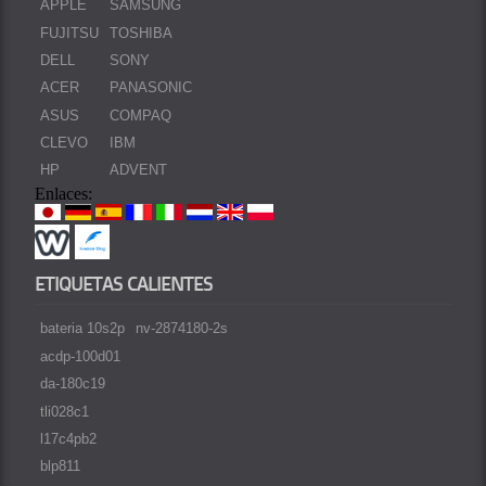
APPLE
SAMSUNG
FUJITSU
TOSHIBA
DELL
SONY
ACER
PANASONIC
ASUS
COMPAQ
CLEVO
IBM
HP
ADVENT
Enlaces:
ETIQUETAS CALIENTES
bateria 10s2p
nv-2874180-2s
acdp-100d01
da-180c19
tli028c1
l17c4pb2
blp811