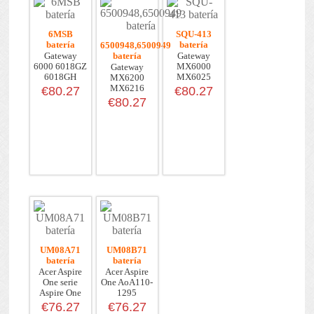
6MSB
SQU-413
batería
batería
6500948,6500949
Gateway
batería
Gateway
6000 6018GZ
MX6000
Gateway
6018GH
MX6025
MX6200
6020GZ 6...
MX6025h
MX6216
€80.27
€80.27
MX...
MX6400
€80.27
MX64...
UM08A71
UM08B71
batería
batería
Acer Aspire
Acer Aspire
One serie
One AoA110-
Aspire One
1295
A1...
AoA110-...
€76.27
€76.27