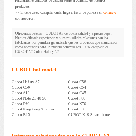
regularmente controles de calidad sobre el conjunto de nuestros
productos.
>> Si tiene usted cualquier duda, haga el favor de ponerse en
contacto
con nosotros.
Ofrecemos baterías
CUBOT A7
de buena calidad y a precio bajo ,
Nuestra dilatada experiencia y nuestras sólidas relaciones con los
fabricantes nos permiten garantizarle que los productos que anunciamos
como adecuados para un modelo concreto son 100% compatibles
CUBOT A7,Cubot Hafury A7 .
CUBOT hot model
Cubot Hafury A7
Cubot C58
Cubot C50
Cubot C54
Cubot A10
Cubot C45
Cubot Note 21 40 50
Cubot P80
Cubot P60
Cubot X70
Cubot KingKong 9 Power
Cubot P30
Cubot R15
CUBOT X19 Smartphone