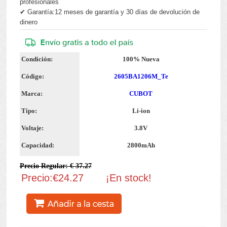
profesionales
✔ Garantía:12 meses de garantía y 30 días de devolución de
dinero
Condición:
100% Nueva
Código:
2605BA1206M_Te
Marca:
CUBOT
Tipo:
Li-ion
Voltaje:
3.8V
Capacidad:
2800mAh
Precio Regular: € 37.27
Precio:€24.27
¡En stock!