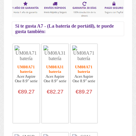
Si te gusta A7 - (La batería de portátil), te puede
gusta también:
UM08A71
UM08A31
UM08A71
batería
batería
batería
Acer Aspire
Acer Aspire
Acer Aspire
One 8.9" serie
One 8.9" serie
One 8.9" serie
€89.27
€82.27
€89.27