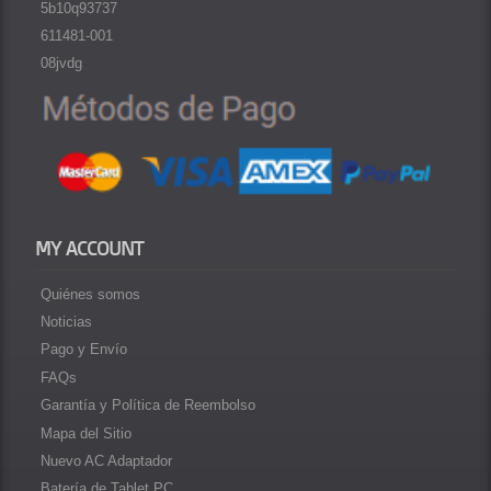
5b10q93737
611481-001
08jvdg
MY ACCOUNT
Quiénes somos
Noticias
Pago y Envío
FAQs
Garantía y Política de Reembolso
Mapa del Sitio
Nuevo AC Adaptador
Batería de Tablet PC