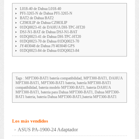
L018-40 de Dahua L018-40
PFI-3265-N de Dahua PFI-3265-N
BAT2 de Dahua BAT2
CZ983LIP de Dahua CZ983LIP
01DQ0023-41 de DAHUA DH-TPC-HT20
DSJ-N1-BAT de Dahua DSJ-N1-BAT
01DQ0023-41 de Dahua DH-TPC-HT20
01DQ0023-70 de Dahua 01DQ0023-70
JY403048 de Dahua JY403048 GPS
01DQ0023-84 de Dahua 01DQ0023-84
Tags : MPT300-BAT1 batería compatibilidad, MPT300-BAT1, DAHUA
MPT300-BAT1, MPT300-BAT1 bateria, batería MPT300-BAT1
compatibilidad, bateria modelo MPT300-BAT1, bateria DAHUA
MPT300-BAT1, bateria para Dahua MPT300-BAT1, Dahua MPT300-
BAT1 bateria, bateria Dahua MPT300-BAT1,bateria MPT300-BAT1
Los más vendidos
ASUS PA-1900-24 Adaptador