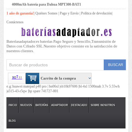
4000mAh batería para Dahua MPT300-BAT1
1 año de garantía!
|
Quiénes Somos
|
Pago y Envío
|
Política de devolución
|
Contáctenos
Bateríasadaptador.es baterías Pago Seguro y Sencillo,Transmisión de
Datos con Cifrado SSL.Nuestro objetivo consiste en la satisfacción de
nuestros clientes.
Carrito de la compra
e.g:
huawei matepad p40 pro |
bn06xl |
sb10k97606 |
bl-4xl 1500mah 3.7v 5.55wh
|
a515-43-r5qw |
hp spare 741727-001
INICIO
NUEVOS
BATERÍAS
ADAPTADOR
DESTACADO
SOBRE NOSOTROS
BLOG