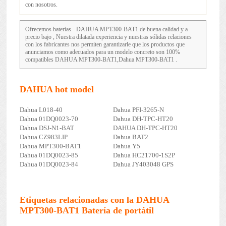
con nosotros.
Ofrecemos baterías
DAHUA MPT300-BAT1
de buena calidad y a
precio bajo , Nuestra dilatada experiencia y nuestras sólidas relaciones
con los fabricantes nos permiten garantizarle que los productos que
anunciamos como adecuados para un modelo concreto son 100%
compatibles DAHUA MPT300-BAT1,Dahua MPT300-BAT1 .
DAHUA hot model
Dahua L018-40
Dahua PFI-3265-N
Dahua 01DQ0023-70
Dahua DH-TPC-HT20
Dahua DSJ-N1-BAT
DAHUA DH-TPC-HT20
Dahua CZ983LIP
Dahua BAT2
Dahua MPT300-BAT1
Dahua Y5
Dahua 01DQ0023-85
Dahua HC21700-1S2P
Dahua 01DQ0023-84
Dahua JY403048 GPS
Etiquetas relacionadas con la DAHUA
MPT300-BAT1 Batería de portátil