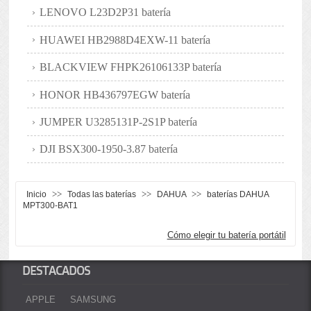
LENOVO L23D2P31 batería
HUAWEI HB2988D4EXW-11 batería
BLACKVIEW FHPK26106133P batería
HONOR HB436797EGW batería
JUMPER U3285131P-2S1P batería
DJI BSX300-1950-3.87 batería
>>
>>
>>
Inicio
Todas las baterías
DAHUA
baterías DAHUA
MPT300-BAT1
Cómo elegir tu batería portátil
DESTACADOS
APPLE
SAMSUNG