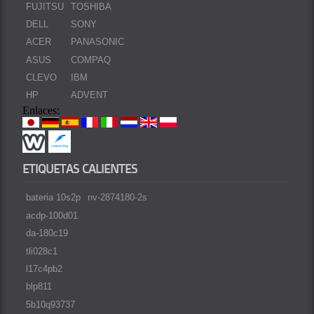
FUJITSU
TOSHIBA
DELL
SONY
ACER
PANASONIC
ASUS
COMPAQ
CLEVO
IBM
HP
ADVENT
Enlaces:
ETIQUETAS CALIENTES
bateria 10s2p
nv-2874180-2s
acdp-100d01
da-180c19
tli028c1
l17c4pb2
blp811
5b10q93737