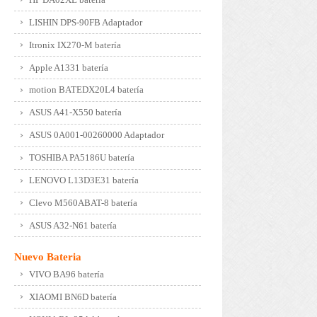
LISHIN DPS-90FB Adaptador
Itronix IX270-M batería
Apple A1331 batería
motion BATEDX20L4 batería
ASUS A41-X550 batería
ASUS 0A001-00260000 Adaptador
TOSHIBA PA5186U batería
LENOVO L13D3E31 batería
Clevo M560ABAT-8 batería
ASUS A32-N61 batería
Nuevo Bateria
VIVO BA96 batería
XIAOMI BN6D batería