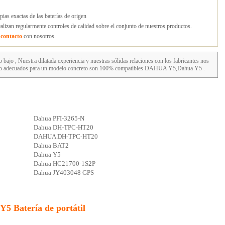
ias exactas de las baterías de origen
lizan regularmente controles de calidad sobre el conjunto de nuestros productos.
n
contacto
con nosotros.
 bajo , Nuestra dilatada experiencia y nuestras sólidas relaciones con los fabricantes nos
como adecuados para un modelo concreto son 100% compatibles DAHUA Y5,Dahua Y5 .
Dahua PFI-3265-N
Dahua DH-TPC-HT20
DAHUA DH-TPC-HT20
Dahua BAT2
Dahua Y5
Dahua HC21700-1S2P
Dahua JY403048 GPS
5 Batería de portátil