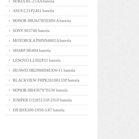
NOKIA BL-25AA batería
ASUS C21P2401 batería
HONOR HB26J7B5EHW-A batería
SONY 903740 batería
MOTOROLA PMNN4802A batería
SHARP HE404 batería
LENOVO L23D2P31 batería
HUAWEI HB2988D4EXW-11 batería
BLACKVIEW FHPK26106133P batería
HONOR HB436797EGW batería
JUMPER U3285131P-2S1P batería
DJI BSX300-1950-3.87 batería