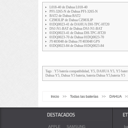
L018-40 de Dahua L018-40
PFI-3265-N de Dahua PFI-3265-N
BAT2 de Dahua BAT2
CZ983LIP de Dahua CZ983LIP
01DQ0023-41 de DAHUA DH-TPC-HT20
DSJ-N1-BAT de Dahua DSJ-N1-BAT
01DQ0023-41 de Dahua DH-TPC-HT20
01DQ0023-70 de Dahua 01DQ0023-70
JY403048 de Dahua JY403048 GPS
01DQ0023-84 de Dahua 01DQ0023-84
Tags : Y5 batería compatibilidad, Y5, DAHUA Y5, Y5 bateria
Dahua Y5, Dahua Y5 bateria, bateria Dahua Y5,bateria Y5
>>
>>
>
Inicio
Todas las baterías
DAHUA
DESTACADOS
ET
APPLE
SAMSUNG
ba