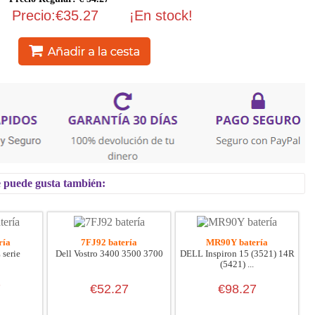
Precio:€35.27
¡En stock!
 te puede gusta también:
ría
7FJ92 batería
MR90Y batería
 serie
Dell Vostro 3400 3500 3700
DELL Inspiron 15 (3521) 14R
(5421) ...
7
€52.27
€98.27