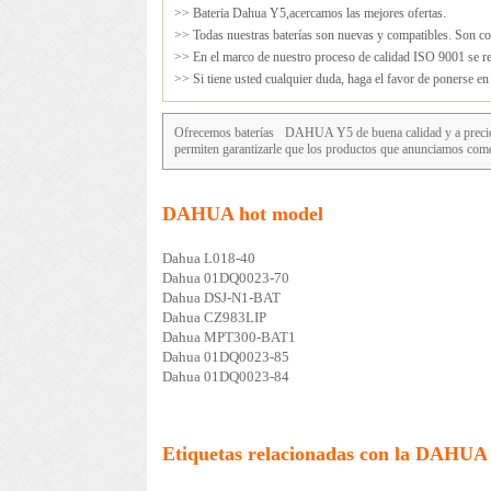
>> Bateria Dahua Y5,acercamos las mejores ofertas.
>> Todas nuestras baterías son nuevas y compatibles. Son cop
>> En el marco de nuestro proceso de calidad ISO 9001 se rea
>> Si tiene usted cualquier duda, haga el favor de ponerse e
Ofrecemos baterías
DAHUA Y5
de buena calidad y a precio
permiten garantizarle que los productos que anunciamos 
DAHUA hot model
Dahua L018-40
Dahua 01DQ0023-70
Dahua DSJ-N1-BAT
Dahua CZ983LIP
Dahua MPT300-BAT1
Dahua 01DQ0023-85
Dahua 01DQ0023-84
Etiquetas relacionadas con la DAHUA Y