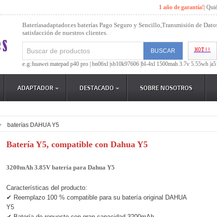
1 año de garantía!
|
Qui
Bateríasadaptador.es baterías Pago Seguro y Sencillo,Transmisión de Dato
satisfacción de nuestros clientes.
e.g:
huawei matepad p40 pro |
bn06xl |
sb10k97606 |
bl-4xl 1500mah 3.7v 5.55wh |
a5
ADAPTADOR
DESTACADO
SOBRE NOSOTROS
>
baterías DAHUA Y5
Batería Y5, compatible con Dahua Y5
3200mAh 3.85V batería para Dahua Y5
Características del producto:
✔ Reemplazo 100 % compatible para su batería original DAHUA
Y5
✔ Batería de repuesto con gran capacidad 3200mAh