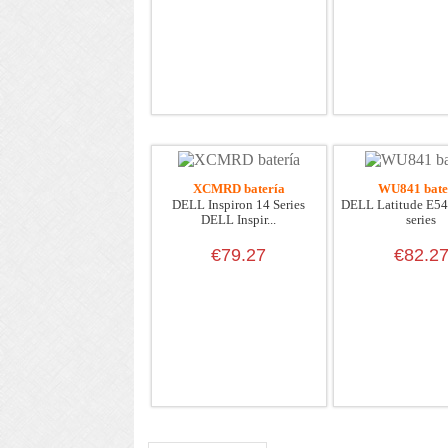
XCMRD batería
WU841 bate
DELL Inspiron 14 Series
DELL Latitude E5
DELL Inspir...
series
€79.27
€82.2