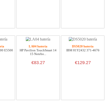
ría
LA04 batería
DS5020 batería
400 E5500
HP Pavilion TouchSmart 14
IBM 81Y2432 371-4676
15 Notebo...
7
€83.27
€129.27