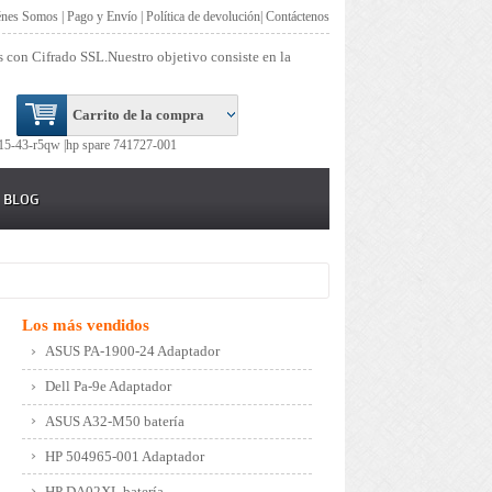
énes Somos
|
Pago y Envío
|
Política de devolución
|
Contáctenos
s con Cifrado SSL.Nuestro objetivo consiste en la
Carrito de la compra
15-43-r5qw |
hp spare 741727-001
BLOG
Los más vendidos
ASUS PA-1900-24 Adaptador
Dell Pa-9e Adaptador
ASUS A32-M50 batería
HP 504965-001 Adaptador
HP DA02XL batería