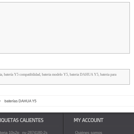
, batería Y5 compatibilidad, bateria modelo Y5, bateria DAHUA Y5, bateria para
>
baterías DAHUA Y5
IQUETAS CALIENTES
MY ACCOUNT
teria 10s2p
nv-2874180-2s
Quiénes somos