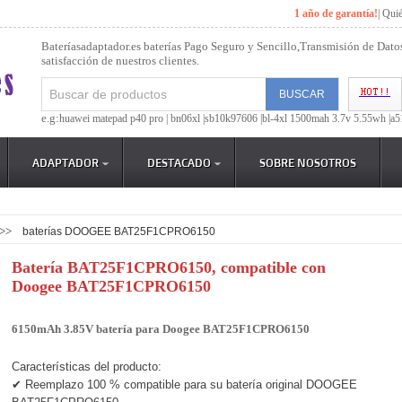
1 año de garantía!
|
Qui
Bateríasadaptador.es baterías Pago Seguro y Sencillo,Transmisión de Dato
satisfacción de nuestros clientes.
e.g:
huawei matepad p40 pro |
bn06xl |
sb10k97606 |
bl-4xl 1500mah 3.7v 5.55wh |
a5
ADAPTADOR
DESTACADO
SOBRE NOSOTROS
>>
baterías DOOGEE BAT25F1CPRO6150
Batería BAT25F1CPRO6150, compatible con
Doogee BAT25F1CPRO6150
6150mAh 3.85V batería para Doogee BAT25F1CPRO6150
Características del producto:
✔ Reemplazo 100 % compatible para su batería original DOOGEE