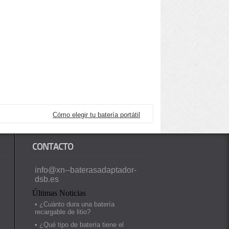
Cómo elegir tu batería portátil
CONTACTO
info@xn--baterasadaptador-
dsb.es
Últimas Noticias
• ¿Cuánto dura una batería
recargable de litio?
• ¿Qué tipo de batería tiene el