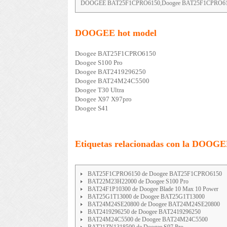
DOOGEE BAT25F1CPRO6150,Doogee BAT25F1CPRO61
DOOGEE hot model
Doogee BAT25F1CPRO6150
Doogee S100 Pro
Doogee BAT2419296250
Doogee BAT24M24C5500
Doogee T30 Ultra
Doogee X97 X97pro
Doogee S41
Etiquetas relacionadas con la DOOG
BAT25F1CPRO6150 de Doogee BAT25F1CPRO6150
BAT22M23H22000 de Doogee S100 Pro
BAT24F1P10300 de Doogee Blade 10 Max 10 Power
BAT25G1T13000 de Doogee BAT25G1T13000
BAT24M24SE20800 de Doogee BAT24M24SE20800
BAT2419296250 de Doogee BAT2419296250
BAT24M24C5500 de Doogee BAT24M24C5500
BAT21ZN1318500 de Doogee S97 Pro