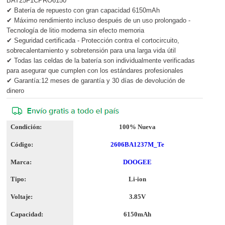
BAT25F1CPRO6150
✔ Batería de repuesto con gran capacidad 6150mAh
✔ Máximo rendimiento incluso después de un uso prolongado -
Tecnología de litio moderna sin efecto memoria
✔ Seguridad certificada - Protección contra el cortocircuito,
sobrecalentamiento y sobretensión para una larga vida útil
✔ Todas las celdas de la batería son individualmente verificadas
para asegurar que cumplen con los estándares profesionales
✔ Garantía:12 meses de garantía y 30 días de devolución de
dinero
Condición:
100% Nueva
Código:
2606BA1237M_Te
Marca:
DOOGEE
Tipo:
Li-ion
Voltaje:
3.85V
Capacidad:
6150mAh