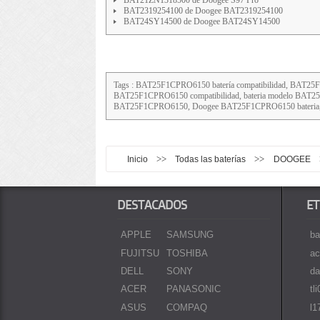
BAT2319254100 de Doogee BAT2319254100
BAT24SY14500 de Doogee BAT24SY14500
Tags : BAT25F1CPRO6150 batería compatibilidad, BA
BAT25F1CPRO6150 compatibilidad, bateria modelo BAT
BAT25F1CPRO6150, Doogee BAT25F1CPRO6150 bateria,
>>
>>
Inicio
Todas las baterías
DOOGEE
DESTACADOS
ET
APPLE
SAMSUNG
ba
FUJITSU
TOSHIBA
ac
DELL
SONY
da
ACER
PANASONIC
tl
ASUS
COMPAQ
l1