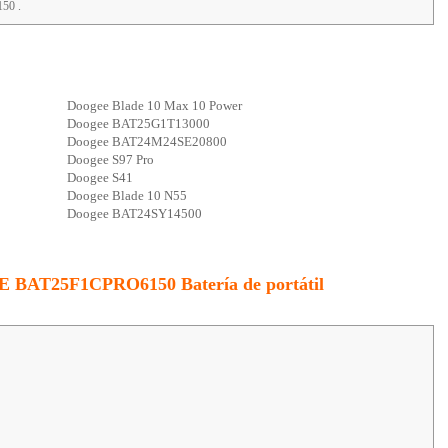
50 .
Doogee Blade 10 Max 10 Power
Doogee BAT25G1T13000
Doogee BAT24M24SE20800
Doogee S97 Pro
Doogee S41
Doogee Blade 10 N55
Doogee BAT24SY14500
EE BAT25F1CPRO6150 Batería de portátil