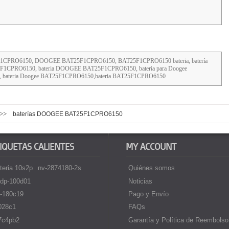
T25F1CPRO6150, DOOGEE BAT25F1CPRO6150, BAT25F1CPRO6150 bateria, batería
25F1CPRO6150, bateria DOOGEE BAT25F1CPRO6150, bateria para Doogee
 bateria Doogee BAT25F1CPRO6150,bateria BAT25F1CPRO6150
>>
baterías DOOGEE BAT25F1CPRO6150
IQUETAS CALIENTES
MY ACCOUNT
teria 10s2p
nv-2874180-2s
Quiénes somos
dp-100d01
Noticias
-180c19
Pago y Envío
i028c1
FAQs
7c4pb2
Garantía y Política de Reembolso