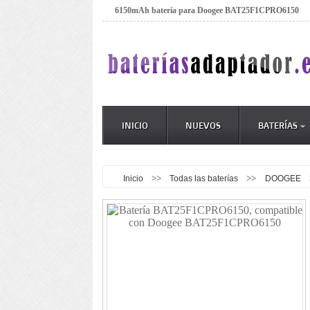
6150mAh batería para Doogee BAT25F1CPRO6150
INICIO
NUEVOS
BATERÍAS
>>
>>
Inicio
Todas las baterías
DOOGEE