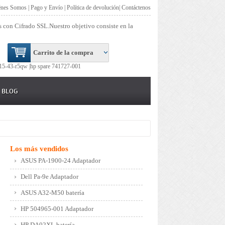
énes Somos
|
Pago y Envío
|
Política de devolución
|
Contáctenos
s con Cifrado SSL.Nuestro objetivo consiste en la
Carrito de la compra
15-43-r5qw |
hp spare 741727-001
BLOG
Los más vendidos
ASUS PA-1900-24 Adaptador
Dell Pa-9e Adaptador
ASUS A32-M50 batería
HP 504965-001 Adaptador
HP DA02XL batería