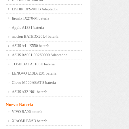
LISHIN DPS-90FB Adaptador
Itronix IX270-M batería
Apple A1331 batería
motion BATEDX20L4 batería
ASUS A41-X550 batería
ASUS 0A001-00260000 Adaptador
TOSHIBA PA5186U batería
LENOVO L13D3E31 batería
Clevo M560ABAT-8 batería
ASUS A32-N61 batería
Nuevo Bateria
VIVO BA96 batería
XIAOMI BN6D batería