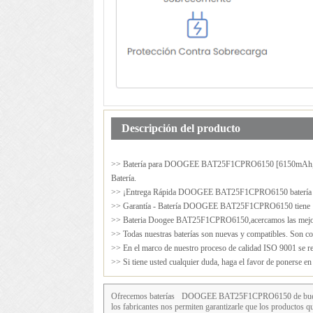
Descripción del producto
>> Batería para
DOOGEE BAT25F1CPRO6150
[6150mAh,
Batería.
>> ¡Entrega Rápida DOOGEE BAT25F1CPRO6150 batería del
>> Garantía - Batería DOOGEE BAT25F1CPRO6150 tiene 12
>> Bateria Doogee BAT25F1CPRO6150,acercamos las mejor
>> Todas nuestras baterías son nuevas y compatibles. Son cop
>> En el marco de nuestro proceso de calidad ISO 9001 se rea
>> Si tiene usted cualquier duda, haga el favor de ponerse e
Ofrecemos baterías
DOOGEE BAT25F1CPRO6150
de bue
los fabricantes nos permiten garantizarle que los producto