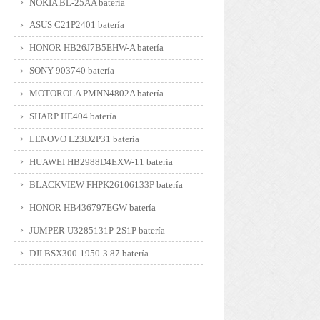
NOKIA BL-25AA batería
ASUS C21P2401 batería
HONOR HB26J7B5EHW-A batería
SONY 903740 batería
MOTOROLA PMNN4802A batería
SHARP HE404 batería
LENOVO L23D2P31 batería
HUAWEI HB2988D4EXW-11 batería
BLACKVIEW FHPK26106133P batería
HONOR HB436797EGW batería
JUMPER U3285131P-2S1P batería
DJI BSX300-1950-3.87 batería