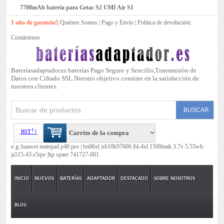
7700mAh batería para Getac S2 UMI Air S1
1 año de garantía!
|
Quiénes Somos
|
Pago y Envío
|
Política de devolución
|
Contáctenos
Bateríasadaptador.es baterías Pago Seguro y Sencillo,Transmisión de
Datos con Cifrado SSL.Nuestro objetivo consiste en la satisfacción de
nuestros clientes.
Carrito de la compra
e.g:
huawei matepad p40 pro |
bn06xl |
sb10k97606 |
bl-4xl 1500mah 3.7v 5.55wh
|
a515-43-r5qw |
hp spare 741727-001
INICIO
NUEVOS
BATERÍAS
ADAPTADOR
DESTACADO
SOBRE NOSOTROS
BLOG