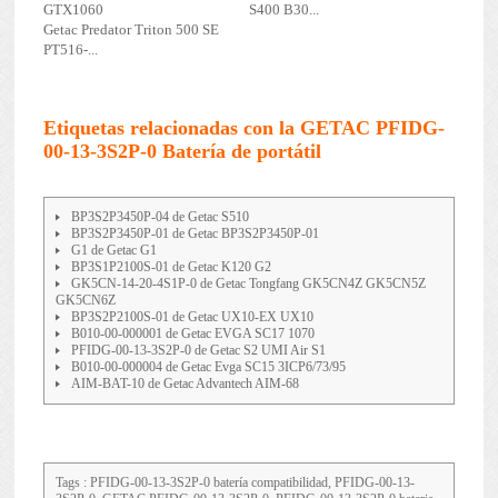
GTX1060
S400 B30...
Getac Predator Triton 500 SE
PT516-...
Etiquetas relacionadas con la GETAC PFIDG-
00-13-3S2P-0 Batería de portátil
BP3S2P3450P-04 de Getac S510
BP3S2P3450P-01 de Getac BP3S2P3450P-01
G1 de Getac G1
BP3S1P2100S-01 de Getac K120 G2
GK5CN-14-20-4S1P-0 de Getac Tongfang GK5CN4Z GK5CN5Z
GK5CN6Z
BP3S2P2100S-01 de Getac UX10-EX UX10
B010-00-000001 de Getac EVGA SC17 1070
PFIDG-00-13-3S2P-0 de Getac S2 UMI Air S1
B010-00-000004 de Getac Evga SC15 3ICP6/73/95
AIM-BAT-10 de Getac Advantech AIM-68
Tags : PFIDG-00-13-3S2P-0 batería compatibilidad, PFIDG-00-13-