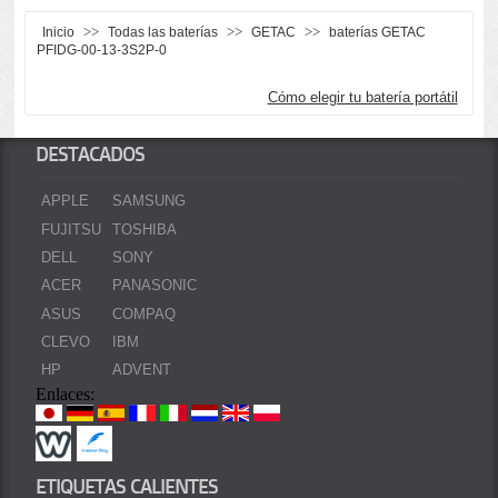
>>
>>
>>
Inicio
Todas las baterías
GETAC
baterías GETAC
PFIDG-00-13-3S2P-0
Cómo elegir tu batería portátil
DESTACADOS
APPLE
SAMSUNG
FUJITSU
TOSHIBA
DELL
SONY
ACER
PANASONIC
ASUS
COMPAQ
CLEVO
IBM
HP
ADVENT
Enlaces:
ETIQUETAS CALIENTES