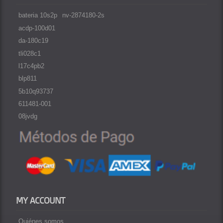
bateria 10s2p
nv-2874180-2s
acdp-100d01
da-180c19
tli028c1
l17c4pb2
blp811
5b10q93737
611481-001
08jvdg
MY ACCOUNT
Quiénes somos