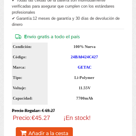
✔ Todas las celdas de la batería son individualmente
verificadas para asegurar que cumplen con los estándares
profesionales
✔ Garantía:12 meses de garantía y 30 días de devolución de
dinero
Condición:
100% Nueva
Código:
24BA0424C427
Marca:
GETAC
Tipo:
Li-Polymer
Voltaje:
11.55V
Capacidad:
7700mAh
Precio Regular: € 69.27
Precio:€45.27
¡En stock!