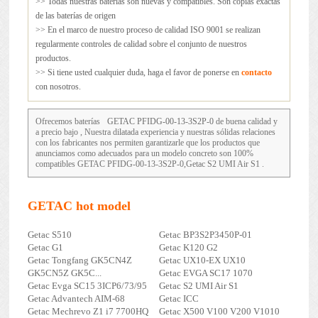
>> Todas nuestras baterías son nuevas y compatibles. Son copias exactas
de las baterías de origen
>> En el marco de nuestro proceso de calidad ISO 9001 se realizan
regularmente controles de calidad sobre el conjunto de nuestros
productos.
>> Si tiene usted cualquier duda, haga el favor de ponerse en
contacto
con nosotros.
Ofrecemos baterías
GETAC PFIDG-00-13-3S2P-0
de buena calidad y
a precio bajo , Nuestra dilatada experiencia y nuestras sólidas relaciones
con los fabricantes nos permiten garantizarle que los productos que
anunciamos como adecuados para un modelo concreto son 100%
compatibles GETAC PFIDG-00-13-3S2P-0,Getac S2 UMI Air S1 .
GETAC hot model
Getac S510
Getac BP3S2P3450P-01
Getac G1
Getac K120 G2
Getac Tongfang GK5CN4Z
Getac UX10-EX UX10
GK5CN5Z GK5C...
Getac EVGA SC17 1070
Getac Evga SC15 3ICP6/73/95
Getac S2 UMI Air S1
Getac Advantech AIM-68
Getac ICC
Getac Mechrevo Z1 i7 7700HQ
Getac X500 V100 V200 V1010