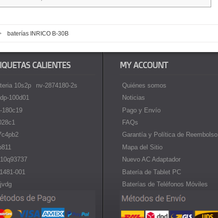
>
baterías INRICO B-30B
IQUETAS CALIENTES
MY ACCOUNT
teria 10s2p
nv-2874180-2s
Quiénes somos
dp-100d01
Noticias
-180c19
Pago y Envío
i028c1
FAQs
7c4pb2
Garantía y Política de Reembolso
p811
Mapa del Sitio
10q93737
Nuevo AC Adaptador
1481-001
Batería de Tablet PC
jvdg
Baterías de Teléfonos Móviles