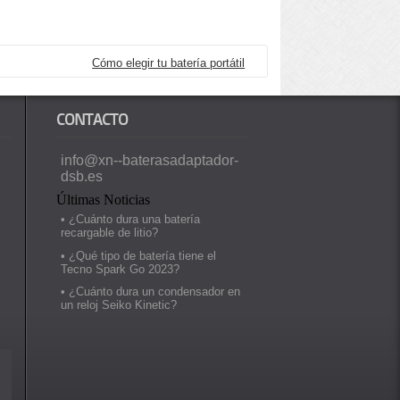
Cómo elegir tu batería portátil
CONTACTO
info@xn--baterasadaptador-
dsb.es
Últimas Noticias
• ¿Cuánto dura una batería
recargable de litio?
• ¿Qué tipo de batería tiene el
Tecno Spark Go 2023?
• ¿Cuánto dura un condensador en
un reloj Seiko Kinetic?