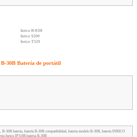
Inrico B-83H
Inrico S200
Inrico T320
B-30B Batería de portátil
 B-30B bateria, batería B-30B compatibilidad, bateria modelo B-30B, bateria INRICO
teria Inrico IP3188,bateria B-30B