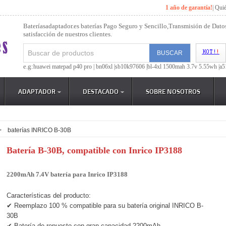
1 año de garantía!
|
Qui
Bateríasadaptador.es baterías Pago Seguro y Sencillo,Transmisión de Dato
satisfacción de nuestros clientes.
e.g:
huawei matepad p40 pro |
bn06xl |
sb10k97606 |
bl-4xl 1500mah 3.7v 5.55wh |
a5
ADAPTADOR
DESTACADO
SOBRE NOSOTROS
>
baterías INRICO B-30B
Batería B-30B, compatible con Inrico IP3188
2200mAh 7.4V batería para Inrico IP3188
Características del producto:
✔ Reemplazo 100 % compatible para su batería original INRICO B-
30B
✔ Batería de repuesto con gran capacidad 2200mAh