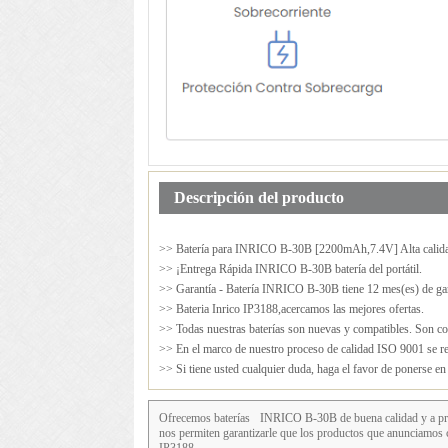
Descripción del producto
>> Batería para
INRICO B-30B
[2200mAh,7.4V] Alta calid
>> ¡Entrega Rápida INRICO B-30B batería del portátil.
>> Garantía - Batería INRICO B-30B tiene 12 mes(es) de gar
>> Bateria Inrico IP3188,acercamos las mejores ofertas.
>> Todas nuestras baterías son nuevas y compatibles. Son cop
>> En el marco de nuestro proceso de calidad ISO 9001 se rea
>> Si tiene usted cualquier duda, haga el favor de ponerse e
Ofrecemos baterías
INRICO B-30B
de buena calidad y a pre
nos permiten garantizarle que los productos que anunciam
IP3188 .