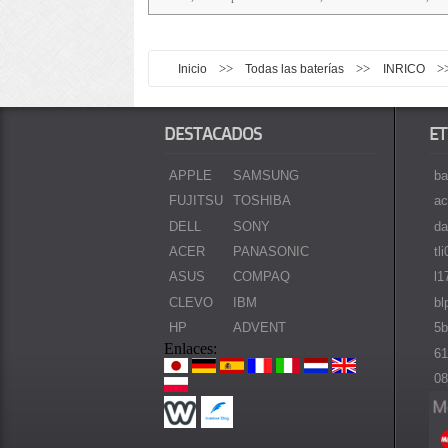
>>
>>
>
Inicio
Todas las baterías
INRICO
DESTACADOS
ET
APPLE
SAMSUNG
ba
FUJITSU
TOSHIBA
ac
DELL
SONY
da
ACER
PANASONIC
tl
ASUS
COMPAQ
l1
CLEVO
IBM
bl
HP
ADVENT
5b
Enlaces:
61
08