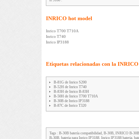
INRICO hot model
Inrico T700 T710A
Inrico T740
Inrico IP3188
Etiquetas relacionadas con la INRICO 
B-81G de Inrico S200
B-52H de Inrico T740
B-83H de Inrico B-83H
B-50H de Inrico T700 T710A
B-30B de Inrico IP3188
B-87C de Inrico T320
Tags : B-30B batería compatibilidad, B-30B, INRICO B-30B,
B-30B, bateria para Inrico IP3188, Inrico IP3188 bateria, ba