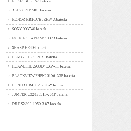
NOKIA BL-25AA batería
ASUS C21P2401 batería
HONOR HB26J7B5EHW-A batería
SONY 903740 batería
MOTOROLA PMNN4802A batería
SHARP HE404 batería
LENOVO L23D2P31 batería
HUAWEI HB2988D4EXW-11 batería
BLACKVIEW FHPK26106133P batería
HONOR HB436797EGW batería
JUMPER U3285131P-2S1P batería
DJI BSX300-1950-3.87 batería