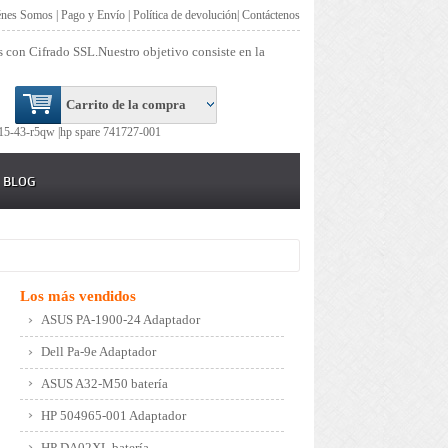
énes Somos
|
Pago y Envío
|
Política de devolución
|
Contáctenos
s con Cifrado SSL.Nuestro objetivo consiste en la
Carrito de la compra
15-43-r5qw |
hp spare 741727-001
BLOG
Los más vendidos
ASUS PA-1900-24 Adaptador
Dell Pa-9e Adaptador
ASUS A32-M50 batería
HP 504965-001 Adaptador
HP DA02XL batería