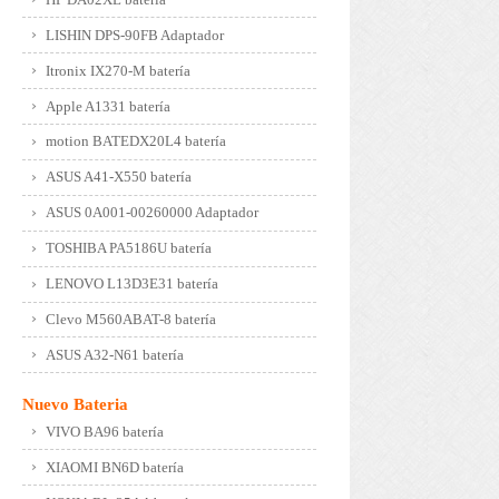
LISHIN DPS-90FB Adaptador
Itronix IX270-M batería
Apple A1331 batería
motion BATEDX20L4 batería
ASUS A41-X550 batería
ASUS 0A001-00260000 Adaptador
TOSHIBA PA5186U batería
LENOVO L13D3E31 batería
Clevo M560ABAT-8 batería
ASUS A32-N61 batería
Nuevo Bateria
VIVO BA96 batería
XIAOMI BN6D batería