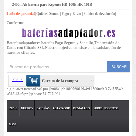
2400mAh batería para Keyence HR-100B HR-101B
1 año de garantía!
|
Quiénes Somos
|
Pago y Envío
|
Política de devolución
|
Contáctenos
Bateríasadaptador.es baterías Pago Seguro y Sencillo,Transmisión de
Datos con Cifrado SSL.Nuestro objetivo consiste en la satisfacción de
nuestros clientes.
Carrito de la compra
e.g:
huawei matepad p40 pro |
bn06xl |
sb10k97606 |
bl-4xl 1500mah 3.7v 5.55wh
|
a515-43-r5qw |
hp spare 741727-001
INICIO
NUEVOS
BATERÍAS
ADAPTADOR
DESTACADO
SOBRE NOSOTROS
BLOG