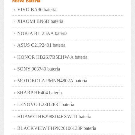
Nuevo Bateria
VIVO BA96 batería
XIAOMI BN6D batería
NOKIA BL-25AA batería
ASUS C21P2401 batería
HONOR HB26J7B5EHW-A batería
SONY 903740 batería
MOTOROLA PMNN4802A batería
SHARP HE404 batería
LENOVO L23D2P31 batería
HUAWEI HB2988D4EXW-11 batería
BLACKVIEW FHPK26106133P batería