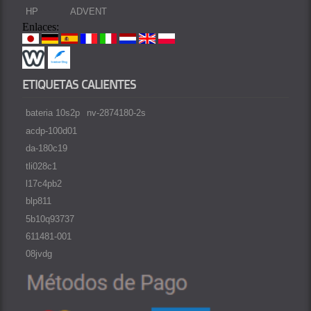
HP
ADVENT
Enlaces:
ETIQUETAS CALIENTES
bateria 10s2p
nv-2874180-2s
acdp-100d01
da-180c19
tli028c1
l17c4pb2
blp811
5b10q93737
611481-001
08jvdg