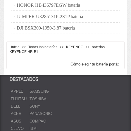
HONOR HB436797EGW batería
JUMPER U3285131P-2S1P batería
DJI BSX300-1950-3.87 batería
>>
>>
>>
Inicio
Todas las baterías
KEYENCE
baterías
KEYENCE HR-B1
Cómo elegir tu batería portátil
DESTACADOS
APPLE
SAMSUNG
FUJITSU
TOSHIBA
DELL
SONY
ACER
PANASONIC
ASUS
COMPAQ
CLEVO
IBM