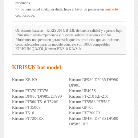
productos.
>> Si tiene usted cualquier duda, haga el favor de ponerse en
contacto
con nosotros.
Ofrecemos baterías
KIRISUN QB-33L
de buena calidad y a precio bajo
, Nuestra dilatada experiencia y nuestras sólidas relaciones con los
fabricantes nos permiten garantizarle que los productos que anunciamos
como adecuados para un modelo concreto son 100% compatibles
KIRISUN QB-33L,Kirisun PT-210 KB-210 .
KIRISUN hot model
Kirisun KB-K9
Kirisun DP980 DP985 DP990
DP995
Kirisun PT370 PT376
Kirisun UP405S
Kirisun DP980/DP985/DP990
Kirisun PT-210 KB-210
Kirisun PT580 T516 T520S
Kirisun PT558S PT558D
Kirisun PT3500S
Kirisun GP700
Kirisun T510
Kirisun PT7200EX
Kirisun PT7200EX
Kirisun DP480 DP485 DP580
DP585 DP5...