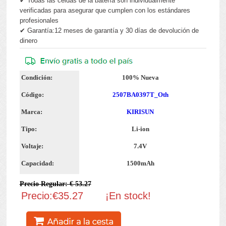
✔ Todas las celdas de la batería son individualmente
verificadas para asegurar que cumplen con los estándares
profesionales
✔ Garantía:12 meses de garantía y 30 días de devolución de
dinero
Condición:
100% Nueva
Código:
2507BA0397T_Oth
Marca:
KIRISUN
Tipo:
Li-ion
Voltaje:
7.4V
Capacidad:
1500mAh
Precio Regular: € 53.27
Precio:€35.27
¡En stock!