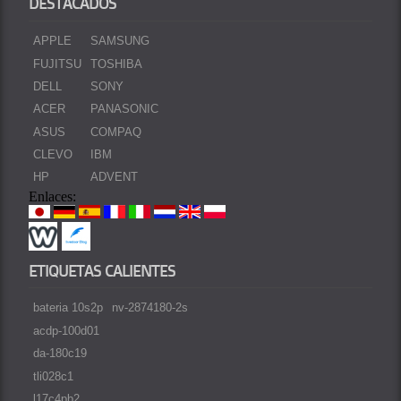
DESTACADOS
APPLE
SAMSUNG
FUJITSU
TOSHIBA
DELL
SONY
ACER
PANASONIC
ASUS
COMPAQ
CLEVO
IBM
HP
ADVENT
Enlaces:
ETIQUETAS CALIENTES
bateria 10s2p
nv-2874180-2s
acdp-100d01
da-180c19
tli028c1
l17c4pb2