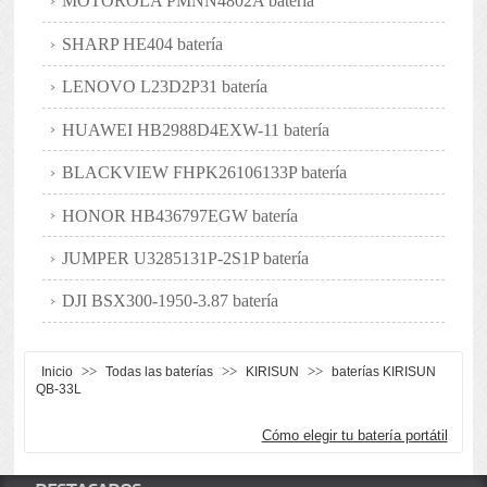
MOTOROLA PMNN4802A batería
SHARP HE404 batería
LENOVO L23D2P31 batería
HUAWEI HB2988D4EXW-11 batería
BLACKVIEW FHPK26106133P batería
HONOR HB436797EGW batería
JUMPER U3285131P-2S1P batería
DJI BSX300-1950-3.87 batería
>>
>>
>>
Inicio
Todas las baterías
KIRISUN
baterías KIRISUN
QB-33L
Cómo elegir tu batería portátil