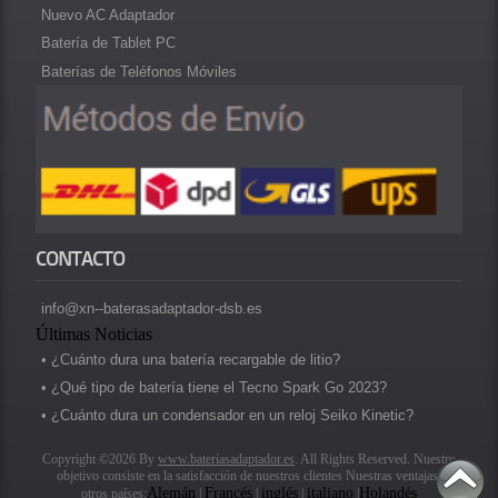
Nuevo AC Adaptador
Batería de Tablet PC
Baterías de Teléfonos Móviles
CONTACTO
info@xn--baterasadaptador-dsb.es
Últimas Noticias
• ¿Cuánto dura una batería recargable de litio?
• ¿Qué tipo de batería tiene el Tecno Spark Go 2023?
• ¿Cuánto dura un condensador en un reloj Seiko Kinetic?
Copyright ©2026 By
www.bateríasadaptador.es
. All Rights Reserved. Nuestro
objetivo consiste en la satisfacción de nuestros clientes Nuestras ventajas.
Alemán
Francés
inglés
italiano
Holandés
otros países:
|
|
|
|