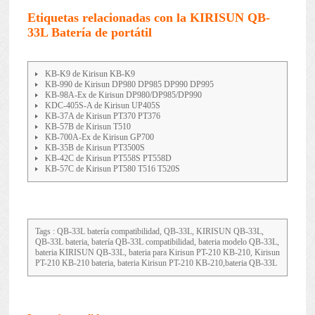
Etiquetas relacionadas con la KIRISUN QB-
33L Batería de portátil
KB-K9 de Kirisun KB-K9
KB-990 de Kirisun DP980 DP985 DP990 DP995
KB-98A-Ex de Kirisun DP980/DP985/DP990
KDC-405S-A de Kirisun UP405S
KB-37A de Kirisun PT370 PT376
KB-57B de Kirisun T510
KB-700A-Ex de Kirisun GP700
KB-35B de Kirisun PT3500S
KB-42C de Kirisun PT558S PT558D
KB-57C de Kirisun PT580 T516 T520S
Tags : QB-33L batería compatibilidad, QB-33L, KIRISUN QB-33L,
QB-33L bateria, batería QB-33L compatibilidad, bateria modelo QB-33L,
bateria KIRISUN QB-33L, bateria para Kirisun PT-210 KB-210, Kirisun
PT-210 KB-210 bateria, bateria Kirisun PT-210 KB-210,bateria QB-33L