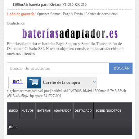
1500mAh batería para Kirisun PT-210 KB-210
1 año de garantía!
|
Quiénes Somos
|
Pago y Envío
|
Política de devolución
|
Contáctenos
Bateríasadaptador.es baterías Pago Seguro y Sencillo,Transmisión de
Datos con Cifrado SSL.Nuestro objetivo consiste en la satisfacción de
nuestros clientes.
Carrito de la compra
e.g:
huawei matepad p40 pro |
bn06xl |
sb10k97606 |
bl-4xl 1500mah 3.7v 5.55wh
|
a515-43-r5qw |
hp spare 741727-001
INICIO
NUEVOS
BATERÍAS
ADAPTADOR
DESTACADO
SOBRE NOSOTROS
BLOG