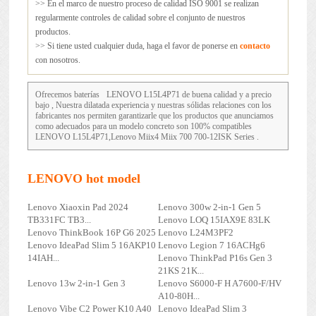
>> En el marco de nuestro proceso de calidad ISO 9001 se realizan
regularmente controles de calidad sobre el conjunto de nuestros
productos.
>> Si tiene usted cualquier duda, haga el favor de ponerse en
contacto
con nosotros.
Ofrecemos baterías
LENOVO L15L4P71
de buena calidad y a precio
bajo , Nuestra dilatada experiencia y nuestras sólidas relaciones con los
fabricantes nos permiten garantizarle que los productos que anunciamos
como adecuados para un modelo concreto son 100% compatibles
LENOVO L15L4P71,Lenovo Miix4 Miix 700 700-12ISK Series .
LENOVO hot model
Lenovo Xiaoxin Pad 2024
Lenovo 300w 2-in-1 Gen 5
TB331FC TB3...
Lenovo LOQ 15IAX9E 83LK
Lenovo ThinkBook 16P G6 2025
Lenovo L24M3PF2
Lenovo IdeaPad Slim 5 16AKP10
Lenovo Legion 7 16ACHg6
14IAH...
Lenovo ThinkPad P16s Gen 3
21KS 21K...
Lenovo 13w 2-in-1 Gen 3
Lenovo S6000-F H A7600-F/HV
A10-80H...
Lenovo Vibe C2 Power K10 A40
Lenovo IdeaPad Slim 3