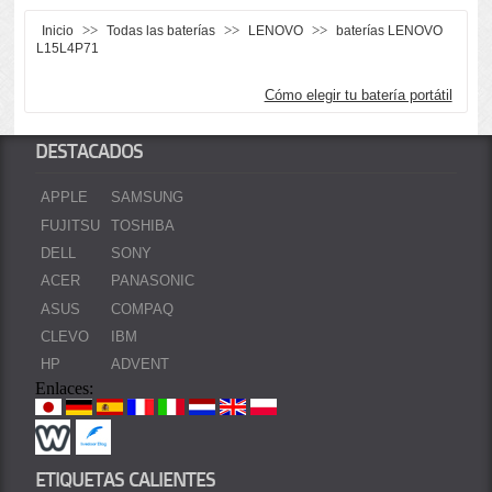
>>
>>
>>
Inicio
Todas las baterías
LENOVO
baterías LENOVO
L15L4P71
Cómo elegir tu batería portátil
DESTACADOS
APPLE
SAMSUNG
FUJITSU
TOSHIBA
DELL
SONY
ACER
PANASONIC
ASUS
COMPAQ
CLEVO
IBM
HP
ADVENT
Enlaces:
ETIQUETAS CALIENTES