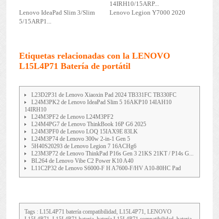
14IRH10/15ARP...
Lenovo IdeaPad Slim 3/Slim
Lenovo Legion Y7000 2020
5/15ARP1...
Etiquetas relacionadas con la LENOVO
L15L4P71 Batería de portátil
L23D2P31 de Lenovo Xiaoxin Pad 2024 TB331FC TB330FC
L24M3PK2 de Lenovo IdeaPad Slim 5 16AKP10 14IAH10
14IRH10
L24M3PF2 de Lenovo L24M3PF2
L24M4PG7 de Lenovo ThinkBook 16P G6 2025
L24M3PF0 de Lenovo LOQ 15IAX9E 83LK
L24M3P74 de Lenovo 300w 2-in-1 Gen 5
5H40S20293 de Lenovo Legion 7 16ACHg6
L23M3P72 de Lenovo ThinkPad P16s Gen 3 21KS 21KT / P14s G...
BL264 de Lenovo Vibe C2 Power K10 A40
L11C2P32 de Lenovo S6000-F H A7600-F/HV A10-80HC Pad
Tags : L15L4P71 batería compatibilidad, L15L4P71, LENOVO