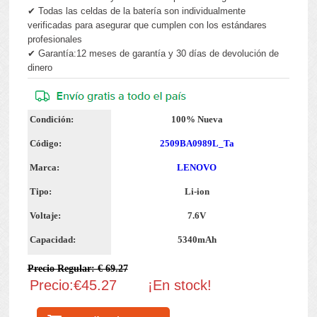
✔ Todas las celdas de la batería son individualmente
verificadas para asegurar que cumplen con los estándares
profesionales
✔ Garantía:12 meses de garantía y 30 días de devolución de
dinero
Condición:
100% Nueva
Código:
2509BA0989L_Ta
Marca:
LENOVO
Tipo:
Li-ion
Voltaje:
7.6V
Capacidad:
5340mAh
Precio Regular: € 69.27
Precio:€45.27
¡En stock!