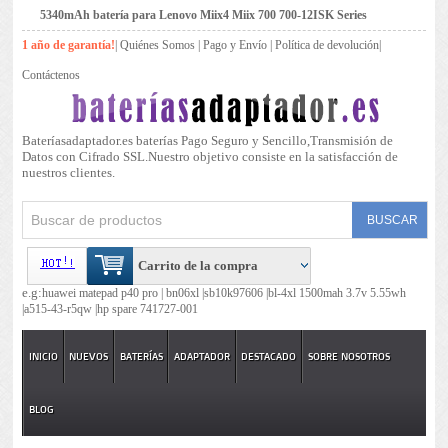
5340mAh batería para Lenovo Miix4 Miix 700 700-12ISK Series
1 año de garantía!
|
Quiénes Somos
|
Pago y Envío
|
Política de devolución
|
Contáctenos
Bateríasadaptador.es baterías Pago Seguro y Sencillo,Transmisión de
Datos con Cifrado SSL.Nuestro objetivo consiste en la satisfacción de
nuestros clientes.
Carrito de la compra
e.g:
huawei matepad p40 pro |
bn06xl |
sb10k97606 |
bl-4xl 1500mah 3.7v 5.55wh
|
a515-43-r5qw |
hp spare 741727-001
INICIO
NUEVOS
BATERÍAS
ADAPTADOR
DESTACADO
SOBRE NOSOTROS
BLOG