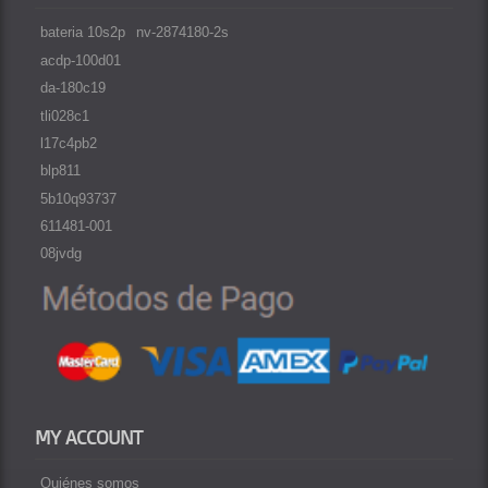
bateria 10s2p
nv-2874180-2s
acdp-100d01
da-180c19
tli028c1
l17c4pb2
blp811
5b10q93737
611481-001
08jvdg
MY ACCOUNT
Quiénes somos