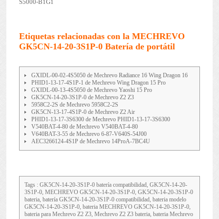
S5000-B1G1
Etiquetas relacionadas con la MECHREVO
GK5CN-14-20-3S1P-0 Batería de portátil
GXIDL-00-02-4S5050 de Mechrevo Radiance 16 Wing Dragon 16
PHID1-13-17-4S1P-1 de Mechrevo Wing Dragon 15 Pro
GXIDL-00-13-4S5050 de Mechrevo Yaoshi 15 Pro
GK5CN-14-20-3S1P-0 de Mechrevo Z2 Z3
5958C2-2S de Mechrevo 5958C2-2S
GK5CN-13-17-4S1P-0 de Mechrevo Z2 Air
PHID1-13-17-3S6300 de Mechrevo PHID1-13-17-3S6300
V540BAT-4-80 de Mechrevo V540BAT-4-80
V640BAT-3-55 de Mechrevo 6-87-V640S-54J00
AEC3266124-4S1P de Mechrevo 14ProA-7BC4U
Tags : GK5CN-14-20-3S1P-0 batería compatibilidad, GK5CN-14-20-
3S1P-0, MECHREVO GK5CN-14-20-3S1P-0, GK5CN-14-20-3S1P-0
bateria, batería GK5CN-14-20-3S1P-0 compatibilidad, bateria modelo
GK5CN-14-20-3S1P-0, bateria MECHREVO GK5CN-14-20-3S1P-0,
bateria para Mechrevo Z2 Z3, Mechrevo Z2 Z3 bateria, bateria Mechrevo