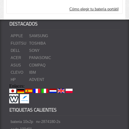
Cómo elegir tu batería portátil
DESTACADOS
APPLE
SAMSUNG
FUJITSU
TOSHIBA
DELL
SONY
ACER
PANASONIC
ASUS
COMPAQ
CLEVO
IBM
HP
ADVENT
Enlaces:
ETIQUETAS CALIENTES
bateria 10s2p
nv-2874180-2s