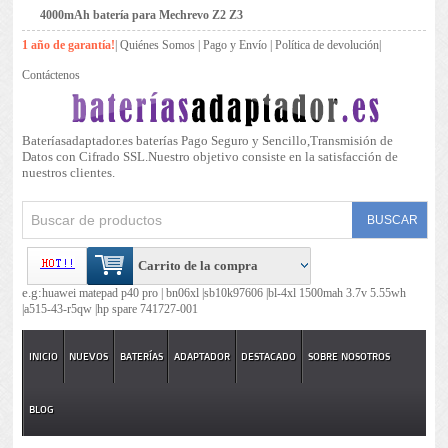
4000mAh batería para Mechrevo Z2 Z3
1 año de garantía!
|
Quiénes Somos
|
Pago y Envío
|
Política de devolución
|
Contáctenos
Bateríasadaptador.es baterías Pago Seguro y Sencillo,Transmisión de
Datos con Cifrado SSL.Nuestro objetivo consiste en la satisfacción de
nuestros clientes.
Carrito de la compra
e.g:
huawei matepad p40 pro |
bn06xl |
sb10k97606 |
bl-4xl 1500mah 3.7v 5.55wh
|
a515-43-r5qw |
hp spare 741727-001
INICIO
NUEVOS
BATERÍAS
ADAPTADOR
DESTACADO
SOBRE NOSOTROS
BLOG