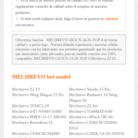
>> En el marco de nuestro proceso de calidad ISO 9001 se realizan
regularmente controles de calidad sobre el conjunto de nuestros
productos.
>> Si tiene usted cualquier duda, haga el favor de ponerse en
contacto
con nosotros.
Ofrecemos baterías
MECHREVO GK5CN-14-20-3S1P-0
de buena
calidad y a precio bajo , Nuestra dilatada experiencia y nuestras sólidas
relaciones con los fabricantes nos permiten garantizarle que los productos
que anunciamos como adecuados para un modelo concreto son 100%
compatibles MECHREVO GK5CN-14-20-3S1P-0,Mechrevo Z2 Z3 .
MECHREVO hot model
Mechrevo Z2 Z3
Mechrevo Yaoshi 15 Pro
Mechrevo Wing Dragon 15 Pro
Mechrevo Radiance 16 Wing
Dragon 16
Mechrevo 5958C2-2S
Mechrevo Z2 Air
Mechrevo 6-87-V640S-54J00
Mechrevo V540BAT-4-80
Mechrevo PHID1-13-17-3S6300
Mechrevo 14ProA-7BC4U
Mechrevo Boundless 14
Mechrevo CF40CM-3S5000-
B1G1
Mechrevo CF40CM-3S4000
Mechrevo GXIDL-14-20-3S5050