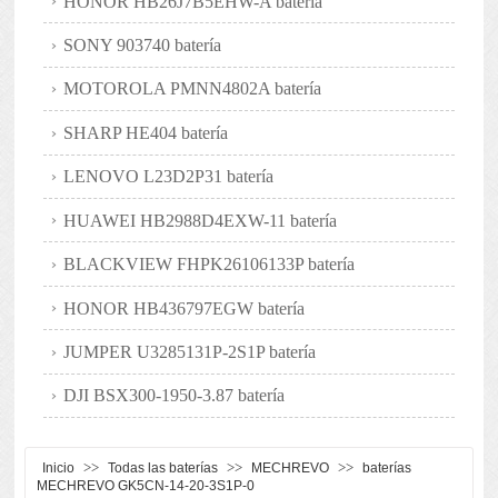
HONOR HB26J7B5EHW-A batería
SONY 903740 batería
MOTOROLA PMNN4802A batería
SHARP HE404 batería
LENOVO L23D2P31 batería
HUAWEI HB2988D4EXW-11 batería
BLACKVIEW FHPK26106133P batería
HONOR HB436797EGW batería
JUMPER U3285131P-2S1P batería
DJI BSX300-1950-3.87 batería
>>
>>
>>
Inicio
Todas las baterías
MECHREVO
baterías
MECHREVO GK5CN-14-20-3S1P-0