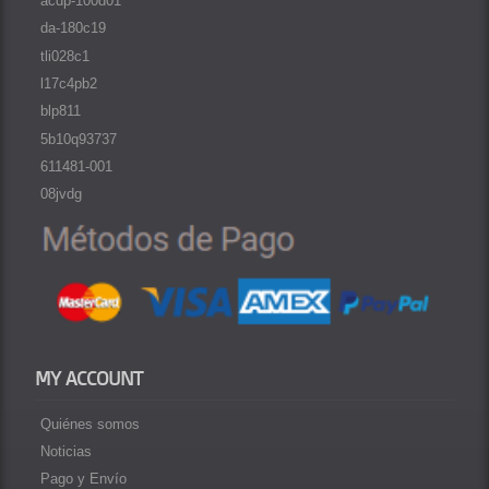
acdp-100d01
da-180c19
tli028c1
l17c4pb2
blp811
5b10q93737
611481-001
08jvdg
MY ACCOUNT
Quiénes somos
Noticias
Pago y Envío