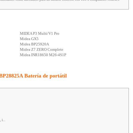
MIDEA P3 Multi/V1 Pro
Midea GX5
Midea BP25920A
Midea Z7 ZERO Complete
Midea INR18650 M26-4S1P
BP28825A Batería de portátil
i...