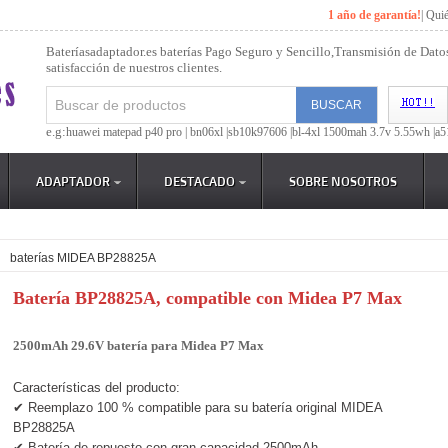
1 año de garantía!
|
Qui
Bateríasadaptador.es baterías Pago Seguro y Sencillo,Transmisión de Dato
satisfacción de nuestros clientes.
e.g:
huawei matepad p40 pro |
bn06xl |
sb10k97606 |
bl-4xl 1500mah 3.7v 5.55wh |
a5
ADAPTADOR
DESTACADO
SOBRE NOSOTROS
>
baterías MIDEA BP28825A
Batería BP28825A, compatible con Midea P7 Max
2500mAh 29.6V batería para Midea P7 Max
Características del producto:
✔ Reemplazo 100 % compatible para su batería original MIDEA
BP28825A
✔ Batería de repuesto con gran capacidad 2500mAh