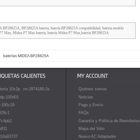
 BP28825A, BP28825A bateria, batería BP28825A compatibilidad, bateria modelo
7 Max, Midea P7 Max bateria, bateria Midea P7 Max,bateria BP28825A
>
baterías MIDEA BP28825A
IQUETAS CALIENTES
MY ACCOUNT
teria 10s2p
nv-2874180-2s
Quiénes somos
dp-100d01
Noticias
-180c19
Pago y Envío
i028c1
FAQs
7c4pb2
Garantía y Política de Reembolso
p811
Mapa del Sitio
10q93737
Nuevo AC Adaptador