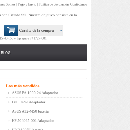
énes Somos
|
Pago y Envío
|
Política de devolución
|
Contáctenos
s con Cifrado SSL.Nuestro objetivo consiste en la
Carrito de la compra
15-43-r5qw |
hp spare 741727-001
BLOG
Los más vendidos
ASUS PA-1900-24 Adaptador
Dell Pa-9e Adaptador
ASUS A32-M50 batería
HP 504965-001 Adaptador
HP DA02XL batería