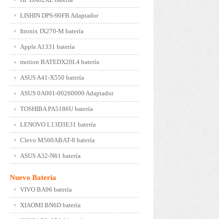
LISHIN DPS-90FB Adaptador
Itronix IX270-M batería
Apple A1331 batería
motion BATEDX20L4 batería
ASUS A41-X550 batería
ASUS 0A001-00260000 Adaptador
TOSHIBA PA5186U batería
LENOVO L13D3E31 batería
Clevo M560ABAT-8 batería
ASUS A32-N61 batería
Nuevo Bateria
VIVO BA96 batería
XIAOMI BN6D batería