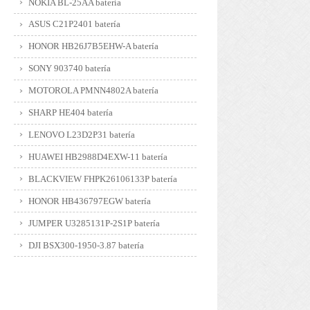
NOKIA BL-25AA batería
ASUS C21P2401 batería
HONOR HB26J7B5EHW-A batería
SONY 903740 batería
MOTOROLA PMNN4802A batería
SHARP HE404 batería
LENOVO L23D2P31 batería
HUAWEI HB2988D4EXW-11 batería
BLACKVIEW FHPK26106133P batería
HONOR HB436797EGW batería
JUMPER U3285131P-2S1P batería
DJI BSX300-1950-3.87 batería