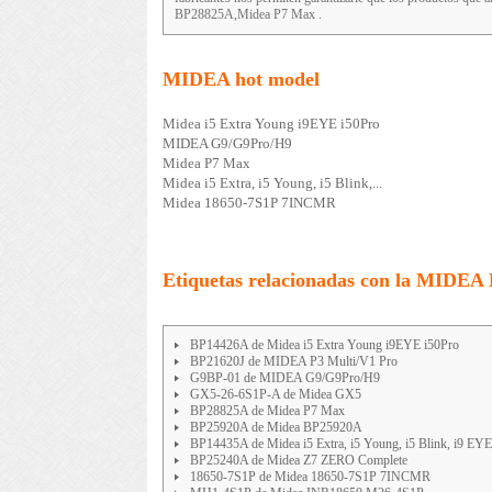
BP28825A,Midea P7 Max .
MIDEA hot model
Midea i5 Extra Young i9EYE i50Pro
MIDEA G9/G9Pro/H9
Midea P7 Max
Midea i5 Extra, i5 Young, i5 Blink,...
Midea 18650-7S1P 7INCMR
Etiquetas relacionadas con la MIDEA 
BP14426A de Midea i5 Extra Young i9EYE i50Pro
BP21620J de MIDEA P3 Multi/V1 Pro
G9BP-01 de MIDEA G9/G9Pro/H9
GX5-26-6S1P-A de Midea GX5
BP28825A de Midea P7 Max
BP25920A de Midea BP25920A
BP14435A de Midea i5 Extra, i5 Young, i5 Blink, i9 EYE, 
BP25240A de Midea Z7 ZERO Complete
18650-7S1P de Midea 18650-7S1P 7INCMR