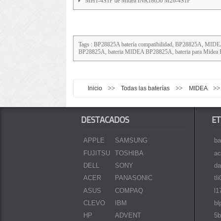
MH1-4S1P de Midea INR18650 M26-4S1P
Tags : BP28825A batería compatibilidad, BP28825A, MIDEA
BP28825A, bateria MIDEA BP28825A, bateria para Midea P
>>
>>
>
Inicio
Todas las baterías
MIDEA
DESTACADOS
ET
APPLE
SAMSUNG
ba
FUJITSU
TOSHIBA
ac
DELL
SONY
da
ACER
PANASONIC
tl
ASUS
COMPAQ
l1
CLEVO
IBM
bl
HP
ADVENT
5b