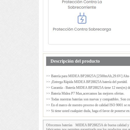
Descripción del producto
>> Batería para
MIDEA BP28825A
[2500mAh,29.6V] Alta 
>> ¡Entrega Rápida MIDEA BP28825A batería del portátil.
>> Garantía - Batería MIDEA BP28825A tiene 12 mes(es) de
>> Bateria Midea P7 Max,acercamos las mejores ofertas.
>> Todas nuestras baterías son nuevas y compatibles. Son cop
>> En el marco de nuestro proceso de calidad ISO 9001 se rea
>> Si tiene usted cualquier duda, haga el favor de ponerse e
Ofrecemos baterías
MIDEA BP28825A
de buena calidad y a
fabricantes nos permiten garantizarle que los productos 