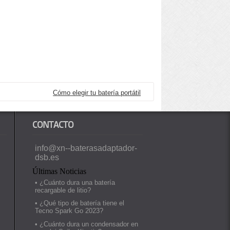
Cómo elegir tu batería portátil
CONTACTO
info@xn--baterasadaptador-
dsb.es
Últimas Noticias
• ¿Cuánto dura una batería
recargable de litio?
• ¿Qué tipo de batería tiene el
Tecno Spark Go 2023?
• ¿Cuánto dura un condensador en