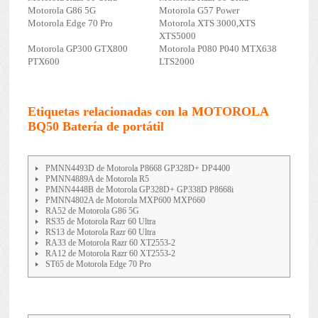
Motorola G86 5G
Motorola G57 Power
Motorola Edge 70 Pro
Motorola XTS 3000,XTS
XTS5000
Motorola GP300 GTX800
Motorola P080 P040 MTX638
PTX600
LTS2000
Etiquetas relacionadas con la MOTOROLA
BQ50 Batería de portátil
PMNN4493D de Motorola P8668 GP328D+ DP4400
PMNN4889A de Motorola R5
PMNN4448B de Motorola GP328D+ GP338D P8668i
PMNN4802A de Motorola MXP600 MXP660
RA52 de Motorola G86 5G
RS35 de Motorola Razr 60 Ultra
RS13 de Motorola Razr 60 Ultra
RA33 de Motorola Razr 60 XT2553-2
RA12 de Motorola Razr 60 XT2553-2
ST65 de Motorola Edge 70 Pro