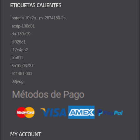
ETIQUETAS CALIENTES
bateria 10s2p
nv-2874180-2s
acdp-100d01
da-180c19
tli028c1
l17c4pb2
blp811
5b10q93737
611481-001
08jvdg
MY ACCOUNT