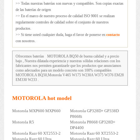
>> Todas nuestras baterías son nuevas y compatibles. Son copias exactas
de las baterías de origen
>> En el marco de nuestro proceso de calidad ISO 9001 se realizan
regularmente controles de calidad sobre el conjunto de nuestros
productos.
>> Si tiene usted cualquier duda, haga el favor de ponerse en
contacto
con nosotros.
Ofrecemos baterías
MOTOROLA BQ50
de buena calidad y a precio
bajo , Nuestra dilatada experiencia y nuestras sólidas relaciones con los
fabricantes nos permiten garantizarle que los productos que anunciamos
como adecuados para un modelo concreto son 100% compatibles
MOTOROLA BQ50,Motorola V465 W175 W230A W375 W376 EM28
EM330 W233 .
MOTOROLA hot model
Motorola MXP600 MXP660
Motorola GP328D+ GP338D
P8668i
Motorola R5
Motorola P8668 GP328D+
DP4400
Motorola Razr 60 XT2553-2
Motorola Razr 60 XT2553-2
Motorola Razr 60 Ultra
Motorola Razr 60 Ultra