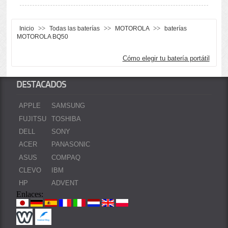
>>
>>
>>
Inicio
Todas las baterías
MOTOROLA
baterías
MOTOROLA BQ50
Cómo elegir tu batería portátil
DESTACADOS
APPLE
SAMSUNG
FUJITSU
TOSHIBA
DELL
SONY
ACER
PANASONIC
ASUS
COMPAQ
CLEVO
IBM
HP
ADVENT
Enlaces: