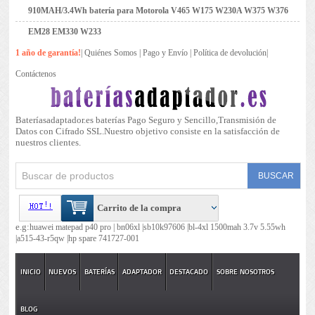
910MAH/3.4Wh batería para Motorola V465 W175 W230A W375 W376
EM28 EM330 W233
1 año de garantía!
|
Quiénes Somos
|
Pago y Envío
|
Política de devolución
|
Contáctenos
Bateríasadaptador.es baterías Pago Seguro y Sencillo,Transmisión de
Datos con Cifrado SSL.Nuestro objetivo consiste en la satisfacción de
nuestros clientes.
Carrito de la compra
e.g:
huawei matepad p40 pro |
bn06xl |
sb10k97606 |
bl-4xl 1500mah 3.7v 5.55wh
|
a515-43-r5qw |
hp spare 741727-001
INICIO
NUEVOS
BATERÍAS
ADAPTADOR
DESTACADO
SOBRE NOSOTROS
BLOG