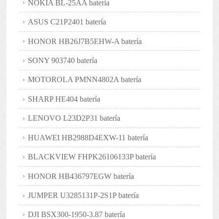
NOKIA BL-25AA batería
ASUS C21P2401 batería
HONOR HB26J7B5EHW-A batería
SONY 903740 batería
MOTOROLA PMNN4802A batería
SHARP HE404 batería
LENOVO L23D2P31 batería
HUAWEI HB2988D4EXW-11 batería
BLACKVIEW FHPK26106133P batería
HONOR HB436797EGW batería
JUMPER U3285131P-2S1P batería
DJI BSX300-1950-3.87 batería