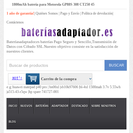
1800mAh batería para Motorola GP88S 308 CT250 45
1 año de garantía!
|
Quiénes Somos
|
Pago y Envío
|
Política de devolución
|
Contáctenos
Bateríasadaptador.es baterías Pago Seguro y Sencillo,Transmisión de
Datos con Cifrado SSL.Nuestro objetivo consiste en la satisfacción de
nuestros clientes.
Carrito de la compra
e.g:
huawei matepad p40 pro |
bn06xl |
sb10k97606 |
bl-4xl 1500mah 3.7v 5.55wh
|
a515-43-r5qw |
hp spare 741727-001
INICIO
NUEVOS
BATERÍAS
ADAPTADOR
DESTACADO
SOBRE NOSOTROS
BLOG