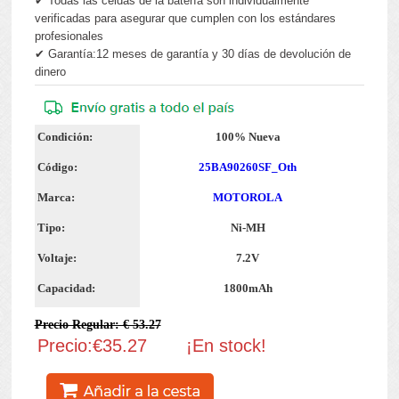
✔ Todas las celdas de la batería son individualmente
verificadas para asegurar que cumplen con los estándares
profesionales
✔ Garantía:12 meses de garantía y 30 días de devolución de
dinero
Condición:
100% Nueva
Código:
25BA90260SF_Oth
Marca:
MOTOROLA
Tipo:
Ni-MH
Voltaje:
7.2V
Capacidad:
1800mAh
Precio Regular: € 53.27
Precio:€35.27
¡En stock!