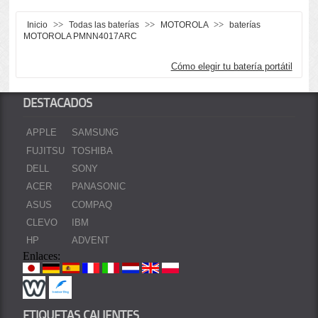
>>
>>
>>
Inicio
Todas las baterías
MOTOROLA
baterías
MOTOROLA PMNN4017ARC
Cómo elegir tu batería portátil
DESTACADOS
APPLE
SAMSUNG
FUJITSU
TOSHIBA
DELL
SONY
ACER
PANASONIC
ASUS
COMPAQ
CLEVO
IBM
HP
ADVENT
Enlaces:
ETIQUETAS CALIENTES