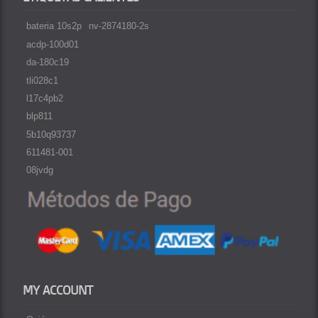
bateria 10s2p
nv-2874180-2s
acdp-100d01
da-180c19
tli028c1
l17c4pb2
blp811
5b10q93737
611481-001
08jvdg
MY ACCOUNT