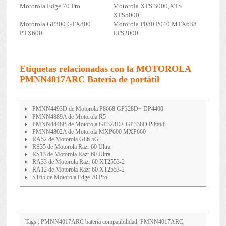
Motorola Edge 70 Pro
Motorola XTS 3000,XTS
XTS5000
Motorola GP300 GTX800
Motorola P080 P040 MTX638
PTX600
LTS2000
Etiquetas relacionadas con la MOTOROLA
PMNN4017ARC Batería de portátil
PMNN4493D de Motorola P8668 GP328D+ DP4400
PMNN4889A de Motorola R5
PMNN4448B de Motorola GP328D+ GP338D P8668i
PMNN4802A de Motorola MXP600 MXP660
RA52 de Motorola G86 5G
RS35 de Motorola Razr 60 Ultra
RS13 de Motorola Razr 60 Ultra
RA33 de Motorola Razr 60 XT2553-2
RA12 de Motorola Razr 60 XT2553-2
ST65 de Motorola Edge 70 Pro
Tags : PMNN4017ARC batería compatibilidad, PMNN4017ARC,