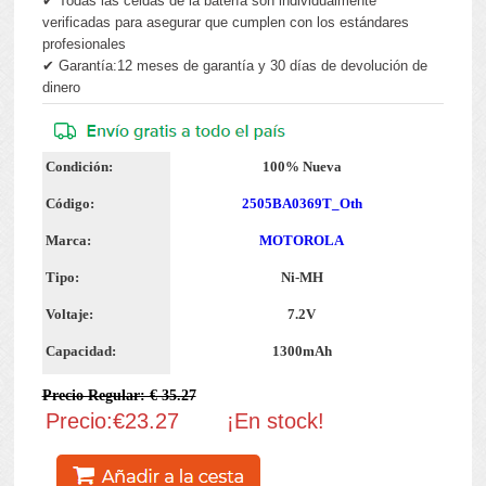
✔ Todas las celdas de la batería son individualmente
verificadas para asegurar que cumplen con los estándares
profesionales
✔ Garantía:12 meses de garantía y 30 días de devolución de
dinero
Condición:
100% Nueva
Código:
2505BA0369T_Oth
Marca:
MOTOROLA
Tipo:
Ni-MH
Voltaje:
7.2V
Capacidad:
1300mAh
Precio Regular: € 35.27
Precio:€23.27
¡En stock!