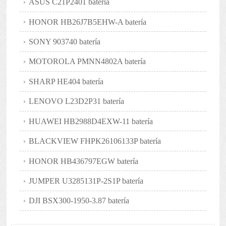
ASUS C21P2401 batería
HONOR HB26J7B5EHW-A batería
SONY 903740 batería
MOTOROLA PMNN4802A batería
SHARP HE404 batería
LENOVO L23D2P31 batería
HUAWEI HB2988D4EXW-11 batería
BLACKVIEW FHPK26106133P batería
HONOR HB436797EGW batería
JUMPER U3285131P-2S1P batería
DJI BSX300-1950-3.87 batería