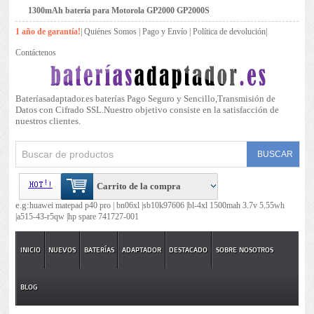
1300mAh batería para Motorola GP2000 GP2000S
1 año de garantía!
|
Quiénes Somos
|
Pago y Envío
|
Política de devolución
|
Contáctenos
Bateríasadaptador.es baterías Pago Seguro y Sencillo,Transmisión de
Datos con Cifrado SSL.Nuestro objetivo consiste en la satisfacción de
nuestros clientes.
Carrito de la compra
e.g:
huawei matepad p40 pro |
bn06xl |
sb10k97606 |
bl-4xl 1500mah 3.7v 5.55wh
|
a515-43-r5qw |
hp spare 741727-001
INICIO
NUEVOS
BATERÍAS
ADAPTADOR
DESTACADO
SOBRE NOSOTROS
BLOG