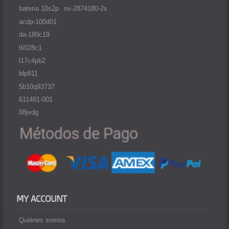
bateria 10s2p
nv-2874180-2s
acdp-100d01
da-180c19
tli028c1
l17c4pb2
blp811
5b10q93737
611481-001
08jvdg
MY ACCOUNT
Quiénes somos