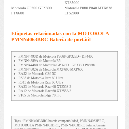
XTS5000
Motorola GP300 GTX800
Motorola P080 P040 MTX638
PTX600
LTS2000
Etiquetas relacionadas con la MOTOROLA
PMNN4063BRC Batería de portátil
PMNN4493D de Motorola P8668 GP328D+ DP4400
PMNN4889A de Motorola R5
PMNN4448B de Motorola GP328D+ GP338D P8668i
PMNN4802A de Motorola MXP600 MXP660
RA52 de Motorola G86 5G
RS35 de Motorola Razr 60 Ultra
RS13 de Motorola Razr 60 Ultra
RA33 de Motorola Razr 60 XT2553-2
RA12 de Motorola Razr 60 XT2553-2
ST65 de Motorola Edge 70 Pro
Tags : PMNN4063BRC batería compatibilidad, PMNN4063BRC,
MOTOROLA PMNN4063BRC, PMNN4063BRC bateria, batería