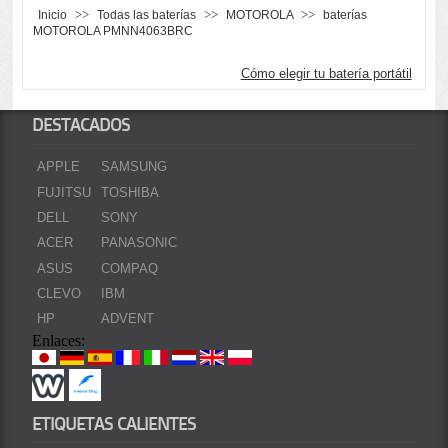
>>
>>
>>
Inicio
Todas las baterías
MOTOROLA
baterías
MOTOROLA PMNN4063BRC
Cómo elegir tu batería portátil
DESTACADOS
APPLE
SAMSUNG
FUJITSU
TOSHIBA
DELL
SONY
ACER
PANASONIC
ASUS
COMPAQ
CLEVO
IBM
HP
ADVENT
Enlaces:
ETIQUETAS CALIENTES