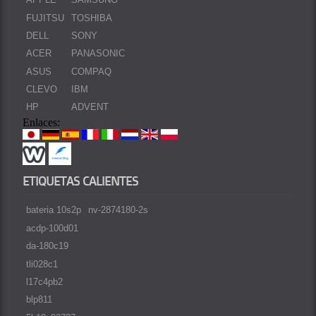
FUJITSU
TOSHIBA
DELL
SONY
ACER
PANASONIC
ASUS
COMPAQ
CLEVO
IBM
HP
ADVENT
Enlaces:
ETIQUETAS CALIENTES
bateria 10s2p
nv-2874180-2s
acdp-100d01
da-180c19
tli028c1
l17c4pb2
blp811