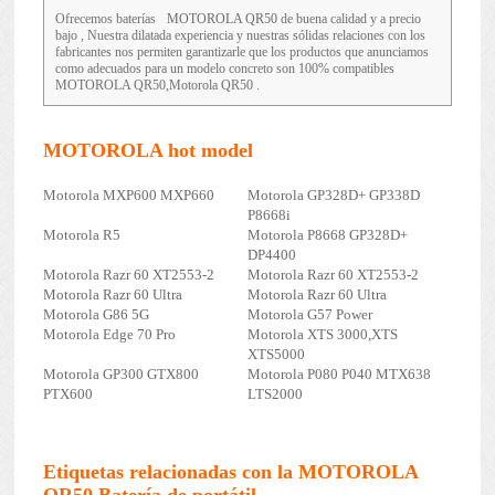
Ofrecemos baterías
MOTOROLA QR50
de buena calidad y a precio
bajo , Nuestra dilatada experiencia y nuestras sólidas relaciones con los
fabricantes nos permiten garantizarle que los productos que anunciamos
como adecuados para un modelo concreto son 100% compatibles
MOTOROLA QR50,Motorola QR50 .
MOTOROLA hot model
Motorola MXP600 MXP660
Motorola GP328D+ GP338D
P8668i
Motorola R5
Motorola P8668 GP328D+
DP4400
Motorola Razr 60 XT2553-2
Motorola Razr 60 XT2553-2
Motorola Razr 60 Ultra
Motorola Razr 60 Ultra
Motorola G86 5G
Motorola G57 Power
Motorola Edge 70 Pro
Motorola XTS 3000,XTS
XTS5000
Motorola GP300 GTX800
Motorola P080 P040 MTX638
PTX600
LTS2000
Etiquetas relacionadas con la MOTOROLA