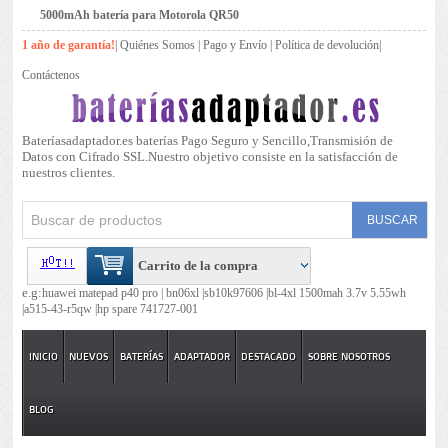
5000mAh batería para Motorola QR50
1 año de garantía!
|
Quiénes Somos
|
Pago y Envío
|
Política de devolución
|
Contáctenos
Bateríasadaptador.es baterías Pago Seguro y Sencillo,Transmisión de
Datos con Cifrado SSL.Nuestro objetivo consiste en la satisfacción de
nuestros clientes.
Carrito de la compra
e.g:
huawei matepad p40 pro |
bn06xl |
sb10k97606 |
bl-4xl 1500mah 3.7v 5.55wh
|
a515-43-r5qw |
hp spare 741727-001
INICIO
NUEVOS
BATERÍAS
ADAPTADOR
DESTACADO
SOBRE NOSOTROS
BLOG