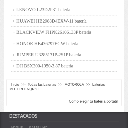
LENOVO L23D2P31 batería
HUAWEI HB2988D4EXW-11 batería
BLACKVIEW FHPK26106133P batería
HONOR HB436797EGW batería
JUMPER U3285131P-2S1P batería
DJI BSX300-1950-3.87 batería
>>
>>
>>
Inicio
Todas las baterías
MOTOROLA
baterías
MOTOROLA QR50
Cómo elegir tu batería portátil
DESTACADOS
APPLE
SAMSUNG