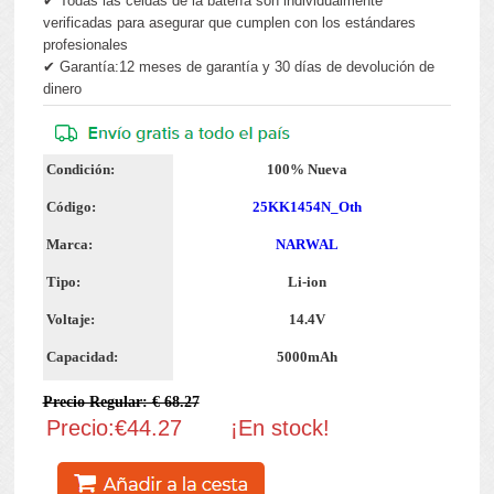
✔ Todas las celdas de la batería son individualmente
verificadas para asegurar que cumplen con los estándares
profesionales
✔ Garantía:12 meses de garantía y 30 días de devolución de
dinero
Condición:
100% Nueva
Código:
25KK1454N_Oth
Marca:
NARWAL
Tipo:
Li-ion
Voltaje:
14.4V
Capacidad:
5000mAh
Precio Regular: € 68.27
Precio:€44.27
¡En stock!