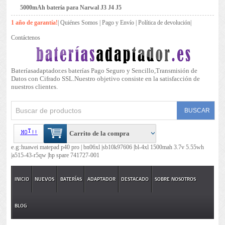
5000mAh batería para Narwal J3 J4 J5
1 año de garantía!
|
Quiénes Somos
|
Pago y Envío
|
Política de devolución
|
Contáctenos
Bateríasadaptador.es baterías Pago Seguro y Sencillo,Transmisión de
Datos con Cifrado SSL.Nuestro objetivo consiste en la satisfacción de
nuestros clientes.
Carrito de la compra
e.g:
huawei matepad p40 pro |
bn06xl |
sb10k97606 |
bl-4xl 1500mah 3.7v 5.55wh
|
a515-43-r5qw |
hp spare 741727-001
INICIO
NUEVOS
BATERÍAS
ADAPTADOR
DESTACADO
SOBRE NOSOTROS
BLOG