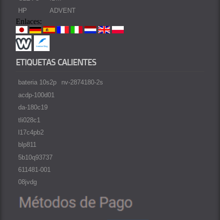
HP
ADVENT
Enlaces:
ETIQUETAS CALIENTES
bateria 10s2p
nv-2874180-2s
acdp-100d01
da-180c19
tli028c1
l17c4pb2
blp811
5b10q93737
611481-001
08jvdg