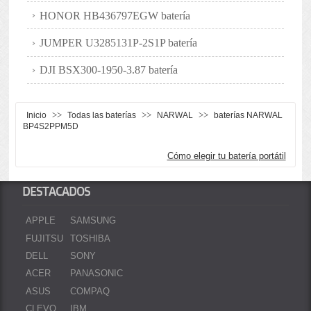
HONOR HB436797EGW batería
JUMPER U3285131P-2S1P batería
DJI BSX300-1950-3.87 batería
>>
>>
>>
Inicio
Todas las baterías
NARWAL
baterías NARWAL
BP4S2PPM5D
Cómo elegir tu batería portátil
DESTACADOS
APPLE
SAMSUNG
FUJITSU
TOSHIBA
DELL
SONY
ACER
PANASONIC
ASUS
COMPAQ
CLEVO
IBM