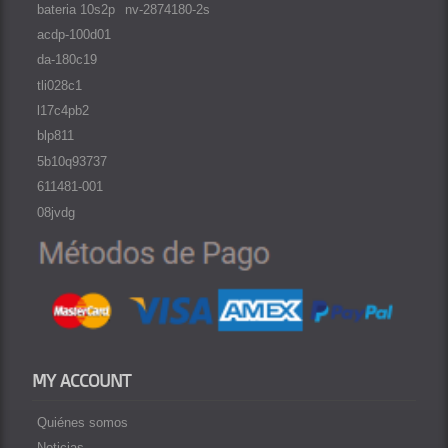
bateria 10s2p
nv-2874180-2s
acdp-100d01
da-180c19
tli028c1
l17c4pb2
blp811
5b10q93737
611481-001
08jvdg
MY ACCOUNT
Quiénes somos
Noticias