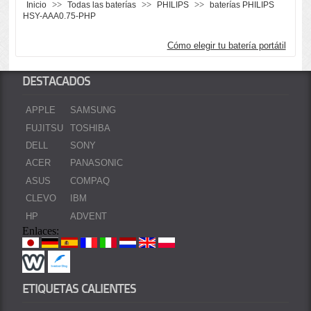
>>
>>
>>
Inicio
Todas las baterías
PHILIPS
baterías PHILIPS
HSY-AAA0.75-PHP
Cómo elegir tu batería portátil
DESTACADOS
APPLE
SAMSUNG
FUJITSU
TOSHIBA
DELL
SONY
ACER
PANASONIC
ASUS
COMPAQ
CLEVO
IBM
HP
ADVENT
Enlaces:
ETIQUETAS CALIENTES