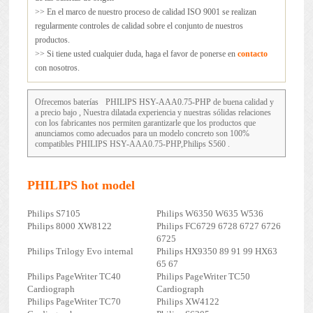
>> En el marco de nuestro proceso de calidad ISO 9001 se realizan
regularmente controles de calidad sobre el conjunto de nuestros
productos.
>> Si tiene usted cualquier duda, haga el favor de ponerse en
contacto
con nosotros.
Ofrecemos baterías
PHILIPS HSY-AAA0.75-PHP
de buena calidad y
a precio bajo , Nuestra dilatada experiencia y nuestras sólidas relaciones
con los fabricantes nos permiten garantizarle que los productos que
anunciamos como adecuados para un modelo concreto son 100%
compatibles PHILIPS HSY-AAA0.75-PHP,Philips S560 .
PHILIPS hot model
Philips S7105
Philips W6350 W635 W536
Philips 8000 XW8122
Philips FC6729 6728 6727 6726
6725
Philips Trilogy Evo internal
Philips HX9350 89 91 99 HX63
65 67
Philips PageWriter TC40
Philips PageWriter TC50
Cardiograph
Cardiograph
Philips PageWriter TC70
Philips XW4122