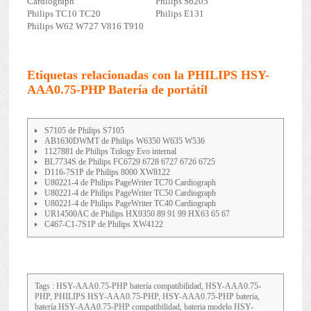
Cardiograph
Philips S6205
Philips TC10 TC20
Philips E131
Philips W62 W727 V816 T910
Etiquetas relacionadas con la PHILIPS HSY-
AAA0.75-PHP Batería de portátil
S7105 de Philips S7105
AB1630DWMT de Philips W6350 W635 W536
1127881 de Philips Trilogy Evo internal
BL7734S de Philips FC6729 6728 6727 6726 6725
D116-7S1P de Philips 8000 XW8122
U80221-4 de Philips PageWriter TC70 Cardiograph
U80221-4 de Philips PageWriter TC50 Cardiograph
U80221-4 de Philips PageWriter TC40 Cardiograph
UR14500AC de Philips HX9350 89 91 99 HX63 65 67
C467-C1-7S1P de Philips XW4122
Tags : HSY-AAA0.75-PHP batería compatibilidad, HSY-AAA0.75-
PHP, PHILIPS HSY-AAA0.75-PHP, HSY-AAA0.75-PHP bateria,
batería HSY-AAA0.75-PHP compatibilidad, bateria modelo HSY-