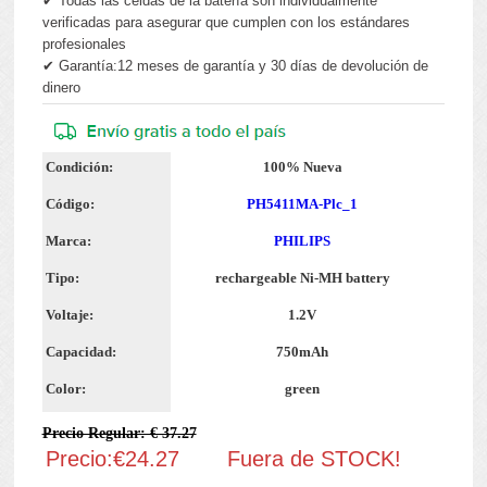
✔ Todas las celdas de la batería son individualmente
verificadas para asegurar que cumplen con los estándares
profesionales
✔ Garantía:12 meses de garantía y 30 días de devolución de
dinero
Condición:
100% Nueva
Código:
PH5411MA-Plc_1
Marca:
PHILIPS
Tipo:
rechargeable Ni-MH battery
Voltaje:
1.2V
Capacidad:
750mAh
Color:
green
Precio Regular: € 37.27
Precio:€24.27
Fuera de STOCK!