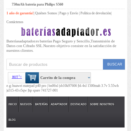
750mAh batería para Philips S560
1 año de garantía!
|
Quiénes Somos
|
Pago y Envío
|
Política de devolución
|
Contáctenos
Bateríasadaptador.es baterías Pago Seguro y Sencillo,Transmisión de
Datos con Cifrado SSL.Nuestro objetivo consiste en la satisfacción de
nuestros clientes.
Carrito de la compra
e.g:
huawei matepad p40 pro |
bn06xl |
sb10k97606 |
bl-4xl 1500mah 3.7v 5.55wh
|
a515-43-r5qw |
hp spare 741727-001
INICIO
NUEVOS
BATERÍAS
ADAPTADOR
DESTACADO
SOBRE NOSOTROS
BLOG