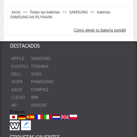
>>
>>
>>
Inicio
Todas las baterías
SAMSUNG
baterías
SAMSUNG AA-PLYN4AN
Cómo elegir tu batería portátil
DESTACADOS
APPLE
SAMSUNG
FUJITSU
TOSHIBA
DELL
SONY
ACER
PANASONIC
ASUS
COMPAQ
CLEVO
IBM
HP
ADVENT
Enlaces:
ETIQUETAS CALIENTES