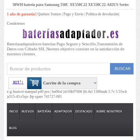
50WH batería para Samsung 550C XE550C22 XE550C22-A02US Series
1 año de garantía!
|
Quiénes Somos
|
Pago y Envío
|
Política de devolución
|
Contáctenos
Bateríasadaptador.es baterías Pago Seguro y Sencillo,Transmisión de
Datos con Cifrado SSL.Nuestro objetivo consiste en la satisfacción de
nuestros clientes.
Carrito de la compra
e.g:
huawei matepad p40 pro |
bn06xl |
sb10k97606 |
bl-4xl 1500mah 3.7v 5.55wh
|
a515-43-r5qw |
hp spare 741727-001
INICIO
NUEVOS
BATERÍAS
ADAPTADOR
DESTACADO
SOBRE NOSOTROS
BLOG