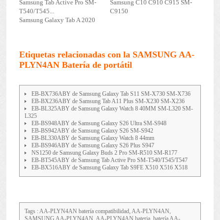
Samsung Tab Active Pro SM-
Samsung C10 C910 C915 SM-
T540/T545...
C9150
Samsung Galaxy Tab A 2020
Etiquetas relacionadas con la SAMSUNG AA-
PLYN4AN Batería de portátil
EB-BX736ABY de Samsung Galaxy Tab S11 SM-X730 SM-X736
EB-BX236ABY de Samsung Tab A11 Plus SM-X230 SM-X236
EB-BL325ABY de Samsung Galaxy Watch 8 40MM SM-L320 SM-
L325
EB-BS948ABY de Samsung Galaxy S26 Ultra SM-S948
EB-BS942ABY de Samsung Galaxy S26 SM-S942
EB-BL330ABY de Samsung Galaxy Watch 8 44mm
EB-BS946ABY de Samsung Galaxy S26 Plus S947
NS1250 de Samsung Galaxy Buds 2 Pro SM-R510 SM-R177
EB-BT545ABY de Samsung Tab Active Pro SM-T540/T545/T547
EB-BX516ABY de Samsung Galaxy Tab S9FE X510 X516 X518
Tags : AA-PLYN4AN batería compatibilidad, AA-PLYN4AN,
SAMSUNG AA-PLYN4AN, AA-PLYN4AN bateria, batería AA-