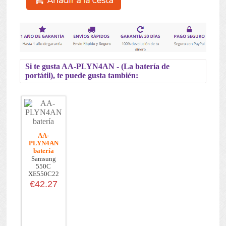
Si te gusta AA-PLYN4AN - (La batería de
portátil), te puede gusta también:
AA-
PLYN4AN
batería
Samsung
550C
XE550C22
XE550C22-
€42.27
A02U...