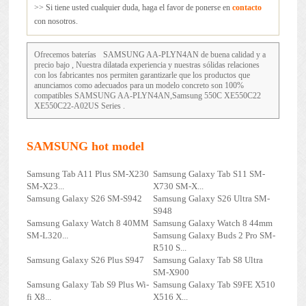
>> Si tiene usted cualquier duda, haga el favor de ponerse en
contacto
con nosotros.
Ofrecemos baterías
SAMSUNG AA-PLYN4AN
de buena calidad y a
precio bajo , Nuestra dilatada experiencia y nuestras sólidas relaciones
con los fabricantes nos permiten garantizarle que los productos que
anunciamos como adecuados para un modelo concreto son 100%
compatibles SAMSUNG AA-PLYN4AN,Samsung 550C XE550C22
XE550C22-A02US Series .
SAMSUNG hot model
Samsung Tab A11 Plus SM-X230
Samsung Galaxy Tab S11 SM-
SM-X23...
X730 SM-X...
Samsung Galaxy S26 SM-S942
Samsung Galaxy S26 Ultra SM-
S948
Samsung Galaxy Watch 8 40MM
Samsung Galaxy Watch 8 44mm
SM-L320...
Samsung Galaxy Buds 2 Pro SM-
R510 S...
Samsung Galaxy S26 Plus S947
Samsung Galaxy Tab S8 Ultra
SM-X900
Samsung Galaxy Tab S9 Plus Wi-
Samsung Galaxy Tab S9FE X510
fi X8...
X516 X...