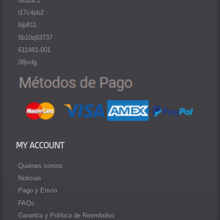
tli028c1
l17c4pb2
blp811
5b10q93737
611481-001
08jvdg
MY ACCOUNT
Quiénes somos
Noticias
Pago y Envío
FAQs
Garantía y Política de Reembolso