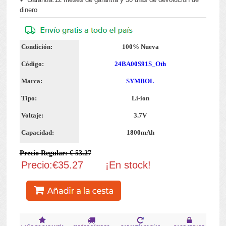
dinero
Condición:
100% Nueva
Código:
24BA00S91S_Oth
Marca:
SYMBOL
Tipo:
Li-ion
Voltaje:
3.7V
Capacidad:
1800mAh
Precio Regular: € 53.27
Precio:€35.27
¡En stock!