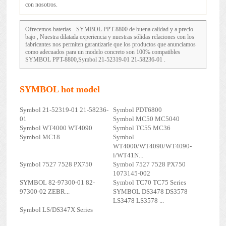
con nosotros.
Ofrecemos baterías
SYMBOL PPT-8800
de buena calidad y a precio
bajo , Nuestra dilatada experiencia y nuestras sólidas relaciones con los
fabricantes nos permiten garantizarle que los productos que anunciamos
como adecuados para un modelo concreto son 100% compatibles
SYMBOL PPT-8800,Symbol 21-52319-01 21-58236-01 .
SYMBOL hot model
Symbol 21-52319-01 21-58236-
Symbol PDT6800
01
Symbol MC50 MC5040
Symbol WT4000 WT4090
Symbol TC55 MC36
Symbol MC18
Symbol
WT4000/WT4090/WT4090-
i/WT41N...
Symbol 7527 7528 PX750
Symbol 7527 7528 PX750
1073145-002
SYMBOL 82-97300-01 82-
Symbol TC70 TC75 Series
97300-02 ZEBR...
SYMBOL DS3478 DS3578
LS3478 LS3578 ...
Symbol LS/DS347X Series