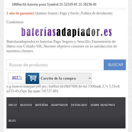
1800mAh batería para Symbol 21-52319-01 21-58236-01
1 año de garantía!
|
Quiénes Somos
|
Pago y Envío
|
Política de devolución
|
Contáctenos
Bateríasadaptador.es baterías Pago Seguro y Sencillo,Transmisión de
Datos con Cifrado SSL.Nuestro objetivo consiste en la satisfacción de
nuestros clientes.
Carrito de la compra
e.g:
huawei matepad p40 pro |
bn06xl |
sb10k97606 |
bl-4xl 1500mah 3.7v 5.55wh
|
a515-43-r5qw |
hp spare 741727-001
INICIO
NUEVOS
BATERÍAS
ADAPTADOR
DESTACADO
SOBRE NOSOTROS
BLOG