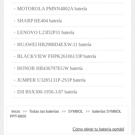
MOTOROLA PMNN4802A batería
SHARP HE404 batería
LENOVO L23D2P31 batería
HUAWEI HB2988D4EXW-11 batería
BLACKVIEW FHPK26106133P batería
HONOR HB436797EGW batería
JUMPER U3285131P-2S1P batería
DJI BSX300-1950-3.87 batería
>>
>>
>>
Inicio
Todas las baterías
SYMBOL
baterías SYMBOL
PPT-8800
Cómo elegir tu batería portátil