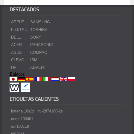
DESTACADOS
APPLE
SAMSUNG
FUJITSU
TOSHIBA
DELL
SONY
ACER
PANASONIC
ASUS
COMPAQ
CLEVO
IBM
HP
ADVENT
Enlaces:
ETIQUETAS CALIENTES
bateria 10s2p
nv-2874180-2s
acdp-100d01
da-180c19