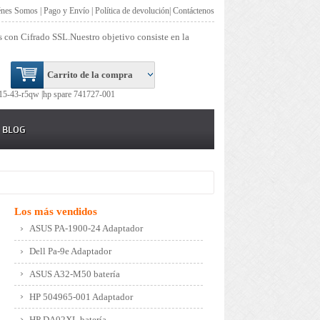
énes Somos
|
Pago y Envío
|
Política de devolución
|
Contáctenos
s con Cifrado SSL.Nuestro objetivo consiste en la
Carrito de la compra
15-43-r5qw |
hp spare 741727-001
BLOG
Los más vendidos
ASUS PA-1900-24 Adaptador
Dell Pa-9e Adaptador
ASUS A32-M50 batería
HP 504965-001 Adaptador
HP DA02XL batería