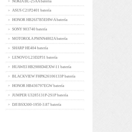
NOKIA BL-25AA batería
ASUS C21P2401 batería
HONOR HB26J7B5EHW-A batería
SONY 903740 batería
MOTOROLA PMNN4802A batería
SHARP HE404 batería
LENOVO L23D2P31 batería
HUAWEI HB2988D4EXW-11 batería
BLACKVIEW FHPK26106133P batería
HONOR HB436797EGW batería
JUMPER U3285131P-2S1P batería
DJI BSX300-1950-3.87 batería