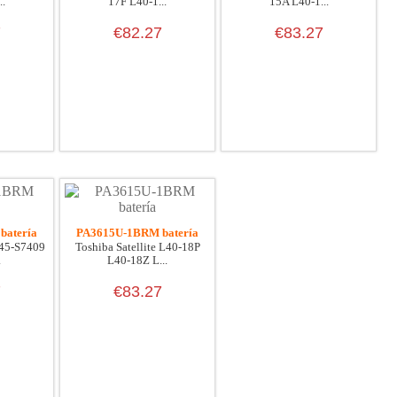
..
17F L40-1...
15A L40-1...
7
€82.27
€83.27
batería
PA3615U-1BRM batería
L45-S7409
Toshiba Satellite L40-18P
.
L40-18Z L...
7
€83.27