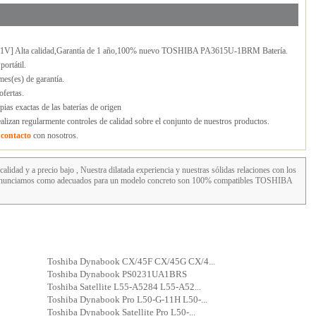
V] Alta calidad,Garantía de 1 año,100% nuevo TOSHIBA PA3615U-1BRM Batería.
rtátil.
s(es) de garantía.
ofertas.
ias exactas de las baterías de origen
lizan regularmente controles de calidad sobre el conjunto de nuestros productos.
n
contacto
con nosotros.
alidad y a precio bajo , Nuestra dilatada experiencia y nuestras sólidas relaciones con los
que anunciamos como adecuados para un modelo concreto son 100% compatibles TOSHIBA
Toshiba Dynabook CX/45F CX/45G CX/4...
Toshiba Dynabook PS0231UA1BRS
Toshiba Satellite L55-A5284 L55-A52...
Toshiba Dynabook Pro L50-G-11H L50-...
Toshiba Dynabook Satellite Pro L50-...