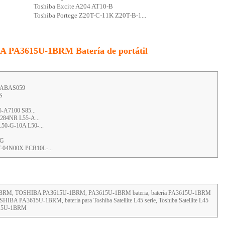
Toshiba Excite A204 AT10-B
Toshiba Portege Z20T-C-11K Z20T-B-1...
BA PA3615U-1BRM Batería de portátil
 PABAS059
S
5-A7100 S85...
5284NR L55-A...
50-G-10A L50-...
-G
-04N00X PCR10L-...
5U-1BRM, TOSHIBA PA3615U-1BRM, PA3615U-1BRM bateria, batería PA3615U-1BRM
HIBA PA3615U-1BRM, bateria para Toshiba Satellite L45 serie, Toshiba Satellite L45
A3615U-1BRM