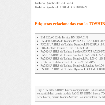
Toshiba Dynabook G83 GZ83
Toshiba Dynabook X30L-J PCR10T-04N0...
Etiquetas relacionadas con la TOSHI
BM-320AC-J2 de Toshiba BM-320AC-J2
PA3450U-1BAS de Toshiba PA3420U-1BAS L10 L20
PS0231UA1BRS de Toshiba Dynabook PS0231UA1BR
ER6-3C38 de Toshiba SF16915 ER63C38
PA5024U-1BRS de Toshiba Satellite S75 P75-A7200 P7
PA5107U-1BRS de Toshiba Satellite L55-A5284 L55-A
PA5366U-1BRS de Toshiba Dynabook Pro L50-G-11H L
RB3-P de Toshiba VC-RCX1 VC-RV1 VC-RV2
PA5368U-1BRS de Toshiba Dynabook Satellite Pro L50
PS0011UA1BRS de Toshiba Dynabook X30L-J PCR10T
Tags : PA3615U-1BRM batería compatibilidad, PA361
compatibilidad, bateria modelo PA3615U-1BRM, bateria TOS
serie bateria, bateria Toshiba Satellite L45 serie,bateria P