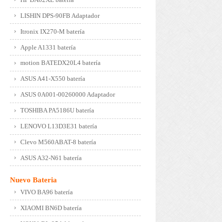
LISHIN DPS-90FB Adaptador
Itronix IX270-M batería
Apple A1331 batería
motion BATEDX20L4 batería
ASUS A41-X550 batería
ASUS 0A001-00260000 Adaptador
TOSHIBA PA5186U batería
LENOVO L13D3E31 batería
Clevo M560ABAT-8 batería
ASUS A32-N61 batería
Nuevo Bateria
VIVO BA96 batería
XIAOMI BN6D batería