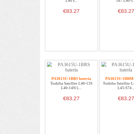
L40 s...
187 L40-1.
€83.27
€83.2
PA3615U-1BRS batería
PA3615U-1BRM 
Toshiba Satellite L40-13S
Toshiba Satellite 
L40-14N L...
L45-S74..
€83.27
€83.2