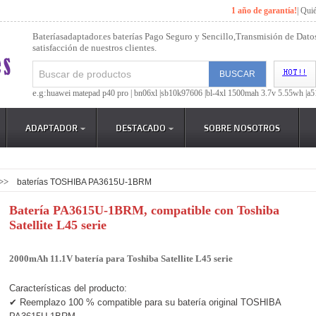
1 año de garantía!
|
Qui
Bateríasadaptador.es baterías Pago Seguro y Sencillo,Transmisión de Dato
satisfacción de nuestros clientes.
e.g:
huawei matepad p40 pro |
bn06xl |
sb10k97606 |
bl-4xl 1500mah 3.7v 5.55wh |
a5
ADAPTADOR
DESTACADO
SOBRE NOSOTROS
>>
baterías TOSHIBA PA3615U-1BRM
Batería PA3615U-1BRM, compatible con Toshiba
Satellite L45 serie
2000mAh 11.1V batería para Toshiba Satellite L45 serie
Características del producto:
✔ Reemplazo 100 % compatible para su batería original TOSHIBA