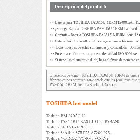
Descripción del producto
>> Batería para
TOSHIBA PA3615U-1BRM
[2000mAh,11.1
>> ¡Entrega Rápida TOSHIBA PA3615U-1BRM batería del po
>> Garantía - Batería TOSHIBA PA3615U-1BRM tiene 12 me
>> Bateria Toshiba Satellite L45 serie,acercamos las mejores 
>> Todas nuestras baterías son nuevas y compatibles. Son cop
>> En el marco de nuestro proceso de calidad ISO 9001 se rea
>> Si tiene usted cualquier duda, haga el favor de ponerse e
Ofrecemos baterías
TOSHIBA PA3615U-1BRM
de buena c
fabricantes nos permiten garantizarle que los productos 
PA3615U-1BRM,Toshiba Satellite L45 serie .
TOSHIBA hot model
Toshiba BM-320AC-J2
Toshiba PA3420U-1BAS L10 L20 PABAS0...
Toshiba SF16915 ER63C38
Toshiba Satellite S75 P75-A7200 P75...
Toshiba VC-RCX1 VC-RV1 VC-RV2