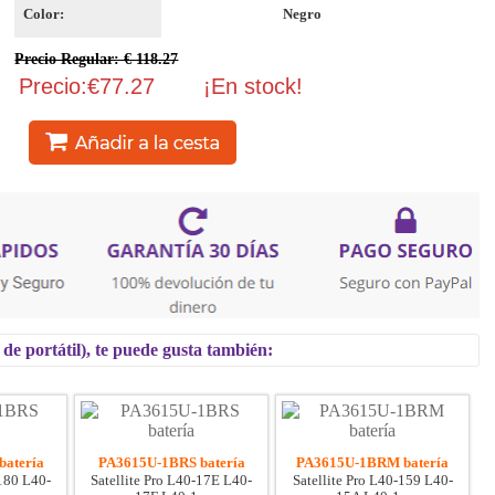
Color:
Negro
Precio Regular: € 118.27
Precio:€77.27
¡En stock!
e portátil), te puede gusta también:
atería
PA3615U-1BRS batería
PA3615U-1BRM batería
-180 L40-
Satellite Pro L40-17E L40-
Satellite Pro L40-159 L40-