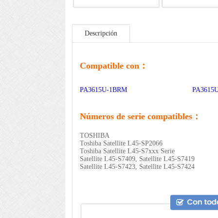
Descripción
Compatible con：
PA3615U-1BRM
PA3615
Números de serie compatibles：
TOSHIBA
Toshiba Satellite L45-SP2066
Toshiba Satellite L45-S7xxx Serie
Satellite L45-S7409, Satellite L45-S7419
Satellite L45-S7423, Satellite L45-S7424