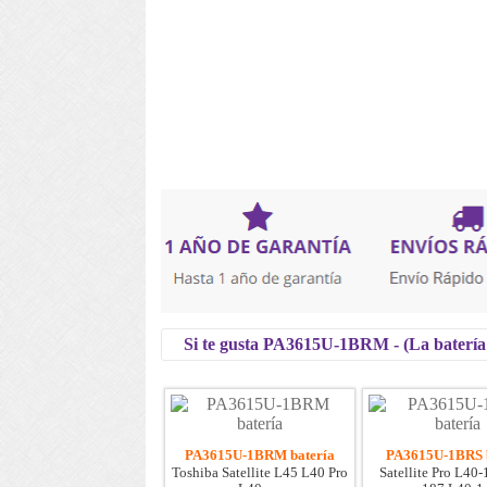
Si te gusta PA3615U-1BRM - (La batería d
PA3615U-1BRM batería
PA3615U-1BRS b
Toshiba Satellite L45 L40 Pro
Satellite Pro L40