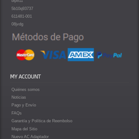
blp811
5b10q93737
611481-001
08jvdg
MY ACCOUNT
Quiénes somos
Noticias
Pago y Envío
FAQs
Garantía y Política de Reembolso
Mapa del Sitio
Nuevo AC Adaptador