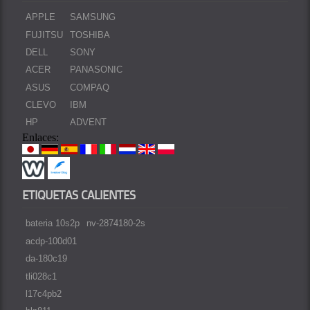
APPLE
SAMSUNG
FUJITSU
TOSHIBA
DELL
SONY
ACER
PANASONIC
ASUS
COMPAQ
CLEVO
IBM
HP
ADVENT
Enlaces:
ETIQUETAS CALIENTES
bateria 10s2p
nv-2874180-2s
acdp-100d01
da-180c19
tli028c1
l17c4pb2