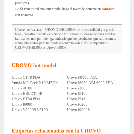
productos.
>> Si tiene usted cualquier duda, haga el favor de ponerse en
contacto
con nosotros.
Ofrecemos baterías
UROVO HBL9000S
de buena calidad y a precio
bajo , Nuestra dilatada experiencia y nuestras sólidas relaciones con los
fabricantes nos permiten garantizarle que los productos que anunciamos
como adecuados para un modelo concreto son 100% compatibles
UROVO HBL9000S,Urovo i9000S .
UROVO hot model
Urovo CT48 PDA
Urovo P8100 PDA
Yunda M9 Geek X10 M7 Pro
Urovo I6080 NBL6000 PDA
Urovo i9100
Urovo i2000
Urovo HBLDT50R
Urovo I9100
Urovo DT50 PDA
Urovo PDA
Urovo I6080
Urovo i6200
Urovo V5000S V5100
Urovo i9000S
Etiquetas relacionadas con la UROVO