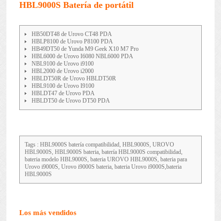
HBL9000S Batería de portátil
HB50DT48 de Urovo CT48 PDA
HBLP8100 de Urovo P8100 PDA
HB49DT50 de Yunda M9 Geek X10 M7 Pro
HBL6000 de Urovo I6080 NBL6000 PDA
NBL9100 de Urovo i9100
HBL2000 de Urovo i2000
HBLDT50R de Urovo HBLDT50R
HBL9100 de Urovo I9100
HBLDT47 de Urovo PDA
HBLDT50 de Urovo DT50 PDA
Tags : HBL9000S batería compatibilidad, HBL9000S, UROVO
HBL9000S, HBL9000S bateria, batería HBL9000S compatibilidad,
bateria modelo HBL9000S, bateria UROVO HBL9000S, bateria para
Urovo i9000S, Urovo i9000S bateria, bateria Urovo i9000S,bateria
HBL9000S
Los más vendidos