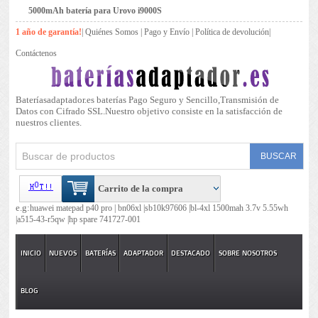
5000mAh batería para Urovo i9000S
1 año de garantía!
|
Quiénes Somos
|
Pago y Envío
|
Política de devolución
|
Contáctenos
Bateríasadaptador.es baterías Pago Seguro y Sencillo,Transmisión de
Datos con Cifrado SSL.Nuestro objetivo consiste en la satisfacción de
nuestros clientes.
Carrito de la compra
e.g:
huawei matepad p40 pro |
bn06xl |
sb10k97606 |
bl-4xl 1500mah 3.7v 5.55wh
|
a515-43-r5qw |
hp spare 741727-001
INICIO
NUEVOS
BATERÍAS
ADAPTADOR
DESTACADO
SOBRE NOSOTROS
BLOG