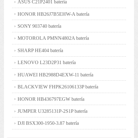
ASUS C21P2401 batería
HONOR HB26J7B5EHW-A batería
SONY 903740 batería
MOTOROLA PMNN4802A batería
SHARP HE404 batería
LENOVO L23D2P31 batería
HUAWEI HB2988D4EXW-11 batería
BLACKVIEW FHPK26106133P batería
HONOR HB436797EGW batería
JUMPER U3285131P-2S1P batería
DJI BSX300-1950-3.87 batería