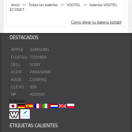
>>
>>
>>
Inicio
Todas las baterías
VGOTEL
baterías VGOTEL
ECONET
Cómo elegir tu batería portátil
DESTACADOS
APPLE
SAMSUNG
FUJITSU
TOSHIBA
DELL
SONY
ACER
PANASONIC
ASUS
COMPAQ
CLEVO
IBM
HP
ADVENT
Enlaces:
ETIQUETAS CALIENTES