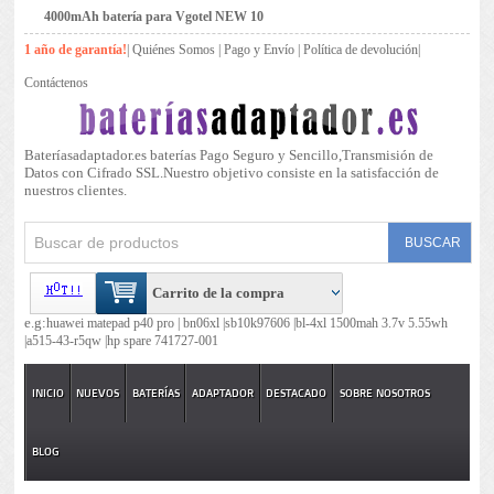
4000mAh batería para Vgotel NEW 10
1 año de garantía!
|
Quiénes Somos
|
Pago y Envío
|
Política de devolución
|
Contáctenos
Bateríasadaptador.es baterías Pago Seguro y Sencillo,Transmisión de
Datos con Cifrado SSL.Nuestro objetivo consiste en la satisfacción de
nuestros clientes.
Carrito de la compra
e.g:
huawei matepad p40 pro |
bn06xl |
sb10k97606 |
bl-4xl 1500mah 3.7v 5.55wh
|
a515-43-r5qw |
hp spare 741727-001
INICIO
NUEVOS
BATERÍAS
ADAPTADOR
DESTACADO
SOBRE NOSOTROS
BLOG