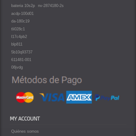
bateria 10s2p
nv-2874180-2s
acdp-100d01
da-180c19
tli028c1
l17c4pb2
blp811
5b10q93737
611481-001
08jvdg
MY ACCOUNT
Quiénes somos