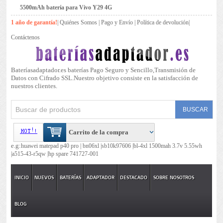
5500mAh batería para Vivo Y29 4G
1 año de garantía!
|
Quiénes Somos
|
Pago y Envío
|
Política de devolución
|
Contáctenos
Bateríasadaptador.es baterías Pago Seguro y Sencillo,Transmisión de
Datos con Cifrado SSL.Nuestro objetivo consiste en la satisfacción de
nuestros clientes.
Carrito de la compra
e.g:
huawei matepad p40 pro |
bn06xl |
sb10k97606 |
bl-4xl 1500mah 3.7v 5.55wh
|
a515-43-r5qw |
hp spare 741727-001
INICIO
NUEVOS
BATERÍAS
ADAPTADOR
DESTACADO
SOBRE NOSOTROS
BLOG