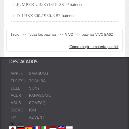
JUMPER U3285131P-2S1P batería
DJI BSX300-1950-3.87 batería
>>
>>
>>
Inicio
Todas las baterías
VIVO
baterías VIVO BA62
Cómo elegir tu batería portátil
DESTACADOS
APPLE
SAMSUNG
FUJITSU
TOSHIBA
DELL
SONY
ACER
PANASONIC
ASUS
COMPAQ
CLEVO
IBM
HP
ADVENT
Enlaces: