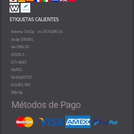
ETIQUETAS CALIENTES
bateria 10s2p
nv-2874180-2s
acdp-100d01
da-180c19
tli028c1
l17c4pb2
blp811
5b10q93737
611481-001
08jvdg