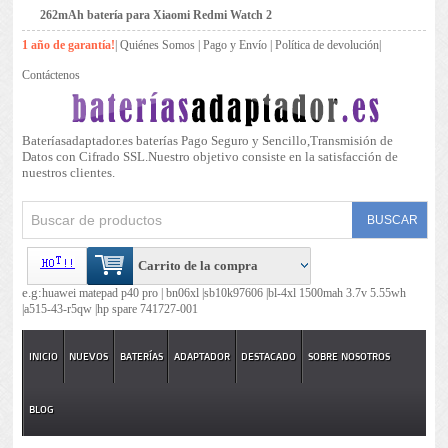
262mAh batería para Xiaomi Redmi Watch 2
1 año de garantía!
|
Quiénes Somos
|
Pago y Envío
|
Política de devolución
|
Contáctenos
Bateríasadaptador.es baterías Pago Seguro y Sencillo,Transmisión de
Datos con Cifrado SSL.Nuestro objetivo consiste en la satisfacción de
nuestros clientes.
Carrito de la compra
e.g:
huawei matepad p40 pro |
bn06xl |
sb10k97606 |
bl-4xl 1500mah 3.7v 5.55wh
|
a515-43-r5qw |
hp spare 741727-001
INICIO
NUEVOS
BATERÍAS
ADAPTADOR
DESTACADO
SOBRE NOSOTROS
BLOG