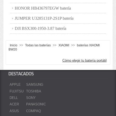
HONOR HB436797EGW batería
JUMPER U3285131P-2S1P batería
DJI BSX300-1950-3.87 batería
>>
>>
>>
Inicio
Todas las baterías
XIAOMI
baterías XIAOMI
BW20
Cómo elegir tu batería portátil
DESTACADOS
APPLE
SAMSUNG
FUJITSU
TOSHIBA
DELL
SONY
ACER
PANASONIC
ASUS
COMPAQ