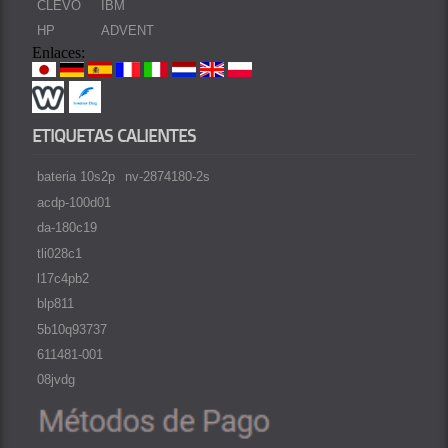
CLEVO
IBM
HP
ADVENT
Enlaces:
ETIQUETAS CALIENTES
bateria 10s2p
nv-2874180-2s
acdp-100d01
da-180c19
tli028c1
l17c4pb2
blp811
5b10q93737
611481-001
08jvdg