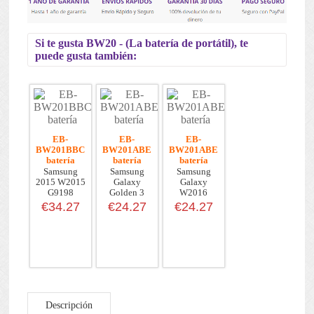
Si te gusta BW20 - (La batería de portátil), te
puede gusta también:
EB-
EB-
EB-
BW201BBC
BW201ABE
BW201ABE
batería
batería
batería
Samsung
Samsung
Samsung
2015 W2015
Galaxy
Galaxy
G9198
Golden 3
W2016
W2016
€34.27
€24.27
€24.27
Descripción