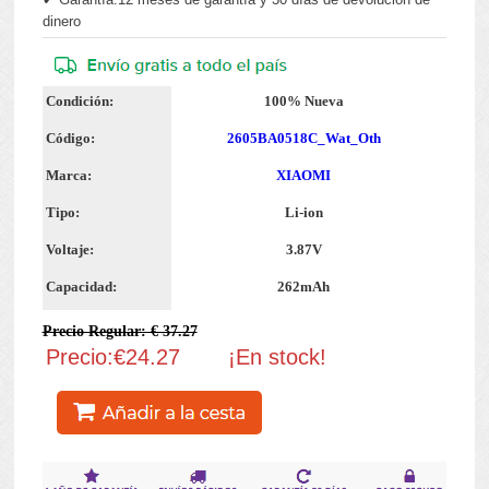
dinero
Condición:
100% Nueva
Código:
2605BA0518C_Wat_Oth
Marca:
XIAOMI
Tipo:
Li-ion
Voltaje:
3.87V
Capacidad:
262mAh
Precio Regular: € 37.27
Precio:€24.27
¡En stock!