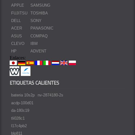
APPLE
SAMSUNG
FUJITSU
TOSHIBA
DELL
SONY
ACER
PANASONIC
ASUS
COMPAQ
CLEVO
IBM
HP
ADVENT
Enlaces:
ETIQUETAS CALIENTES
bateria 10s2p
nv-2874180-2s
acdp-100d01
da-180c19
tli028c1
l17c4pb2
blp811