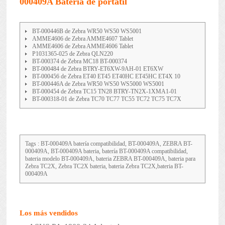
000409A Batería de portátil
BT-000446B de Zebra WR50 WS50 WS5001
AMME4606 de Zebra AMME4607 Tablet
AMME4606 de Zebra AMME4606 Tablet
P1031365-025 de Zebra QLN220
BT-000374 de Zebra MC18 BT-000374
BT-000484 de Zebra BTRY-ET6XW-9AH-01 ET6XW
BT-000456 de Zebra ET40 ET45 ET40HC ET45HC ET4X 10
BT-000446A de Zebra WR50 WS50 WS5000 WS5001
BT-000454 de Zebra TC15 TN28 BTRY-TN2X-1XMA1-01
BT-000318-01 de Zebra TC70 TC77 TC55 TC72 TC75 TC7X
Tags : BT-000409A batería compatibilidad, BT-000409A, ZEBRA BT-
000409A, BT-000409A bateria, batería BT-000409A compatibilidad,
bateria modelo BT-000409A, bateria ZEBRA BT-000409A, bateria para
Zebra TC2X, Zebra TC2X bateria, bateria Zebra TC2X,bateria BT-
000409A
Los más vendidos