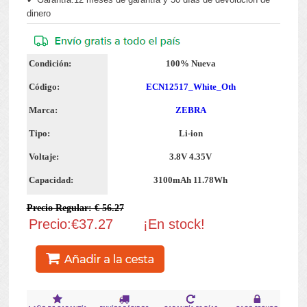
dinero
Condición:
100% Nueva
Código:
ECN12517_White_Oth
Marca:
ZEBRA
Tipo:
Li-ion
Voltaje:
3.8V 4.35V
Capacidad:
3100mAh 11.78Wh
Precio Regular: € 56.27
Precio:€37.27
¡En stock!