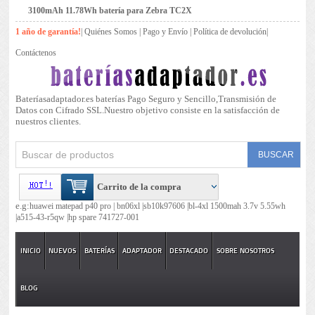
3100mAh 11.78Wh batería para Zebra TC2X
1 año de garantía!
|
Quiénes Somos
|
Pago y Envío
|
Política de devolución
|
Contáctenos
Bateríasadaptador.es baterías Pago Seguro y Sencillo,Transmisión de
Datos con Cifrado SSL.Nuestro objetivo consiste en la satisfacción de
nuestros clientes.
Carrito de la compra
e.g:
huawei matepad p40 pro |
bn06xl |
sb10k97606 |
bl-4xl 1500mah 3.7v 5.55wh
|
a515-43-r5qw |
hp spare 741727-001
INICIO
NUEVOS
BATERÍAS
ADAPTADOR
DESTACADO
SOBRE NOSOTROS
BLOG