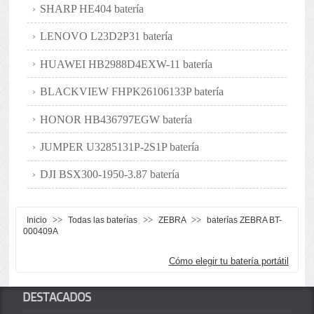
SHARP HE404 batería
LENOVO L23D2P31 batería
HUAWEI HB2988D4EXW-11 batería
BLACKVIEW FHPK26106133P batería
HONOR HB436797EGW batería
JUMPER U3285131P-2S1P batería
DJI BSX300-1950-3.87 batería
>>
>>
>>
Inicio
Todas las baterías
ZEBRA
baterías ZEBRA BT-
000409A
Cómo elegir tu batería portátil
DESTACADOS