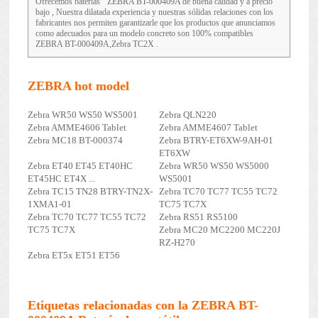
Ofrecemos baterías
ZEBRA BT-000409A
de buena calidad y a precio
bajo , Nuestra dilatada experiencia y nuestras sólidas relaciones con los
fabricantes nos permiten garantizarle que los productos que anunciamos
como adecuados para un modelo concreto son 100% compatibles
ZEBRA BT-000409A,Zebra TC2X .
ZEBRA hot model
Zebra WR50 WS50 WS5001
Zebra QLN220
Zebra AMME4606 Tablet
Zebra AMME4607 Tablet
Zebra MC18 BT-000374
Zebra BTRY-ET6XW-9AH-01
ET6XW
Zebra ET40 ET45 ET40HC
Zebra WR50 WS50 WS5000
ET45HC ET4X ...
WS5001
Zebra TC15 TN28 BTRY-TN2X-
Zebra TC70 TC77 TC55 TC72
1XMA1-01
TC75 TC7X
Zebra TC70 TC77 TC55 TC72
Zebra RS51 RS5100
TC75 TC7X
Zebra MC20 MC2200 MC220J
RZ-H270
Zebra ET5x ET51 ET56
Etiquetas relacionadas con la ZEBRA BT-