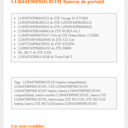
LI3844T98P8HC85191 Batería de portátil
Li3959T45P8h916553 de ZTE Voyage 41 N7530N
Li3918T44P8h383212 de ZTE Li3918T44P8h383212
Li3950T45P8h936645 de ZTE Li3950T45P8h936645
Li3949T45P8hA06643 de ZTE NUBIA Air 1
Li3949T44P8h976547-3.6A de ZTE Nubia Music 2 Z2460
Li3939T44P10h826645 de ZTE A52 Lite
Li3975T44P8hG99531 de ZTE W202DS
Li3998T45P8hB9G033 de ZTE Z8000
BL-38CY de ZTE A33S
Li3934T45P8hA14248 de Vertu Fold 3
Tags : LI3844T98P8HC85191 batería compatibilidad,
LI3844T98P8HC85191, ZTE LI3844T98P8HC85191,
LI3844T98P8HC85191 bateria, batería LI3844T98P8HC85191
compatibilidad, bateria modelo LI3844T98P8HC85191, bateria ZTE
LI3844T98P8HC85191, bateria para ZTE MU5120, ZTE MU5120
bateria, bateria ZTE MU5120,bateria LI3844T98P8HC85191
Los más vendidos