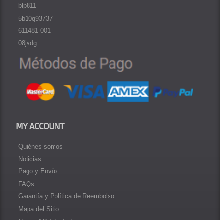
blp811
5b10q93737
611481-001
08jvdg
MY ACCOUNT
Quiénes somos
Noticias
Pago y Envío
FAQs
Garantía y Política de Reembolso
Mapa del Sitio