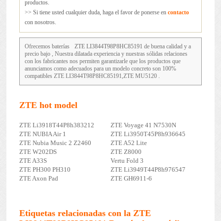
productos.
>> Si tiene usted cualquier duda, haga el favor de ponerse en
contacto
con nosotros.
Ofrecemos baterías
ZTE LI3844T98P8HC85191
de buena calidad y a
precio bajo , Nuestra dilatada experiencia y nuestras sólidas relaciones
con los fabricantes nos permiten garantizarle que los productos que
anunciamos como adecuados para un modelo concreto son 100%
compatibles ZTE LI3844T98P8HC85191,ZTE MU5120 .
ZTE hot model
ZTE Li3918T44P8h383212
ZTE Voyage 41 N7530N
ZTE NUBIA Air 1
ZTE Li3950T45P8h936645
ZTE Nubia Music 2 Z2460
ZTE A52 Lite
ZTE W202DS
ZTE Z8000
ZTE A33S
Vertu Fold 3
ZTE PH300 PH310
ZTE Li3949T44P8h976547
ZTE Axon Pad
ZTE GH6911-6
Etiquetas relacionadas con la ZTE