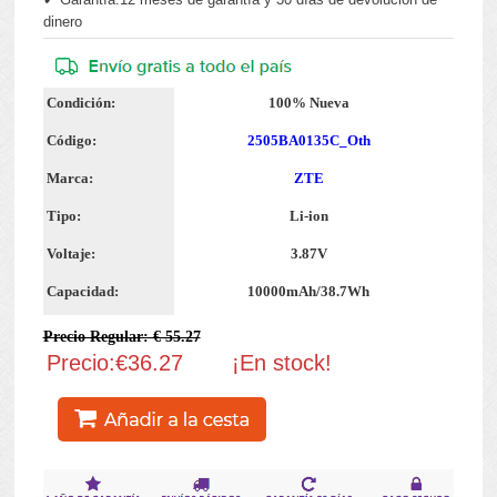
dinero
Condición:
100% Nueva
Código:
2505BA0135C_Oth
Marca:
ZTE
Tipo:
Li-ion
Voltaje:
3.87V
Capacidad:
10000mAh/38.7Wh
Precio Regular: € 55.27
Precio:€36.27
¡En stock!