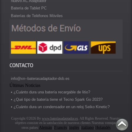
Nuevo AC Adaptador
Batería de Tablet PC
Baterías de Teléfonos Móviles
CONTACTO
info@xn--baterasadaptador-dsb.es
Últimas Noticias
• ¿Cuánto dura una batería recargable de litio?
• ¿Qué tipo de batería tiene el Tecno Spark Go 2023?
• ¿Cuánto dura un condensador en un reloj Seiko Kinetic?
Copyright ©2026 By
www.bateríasadaptador.es
. All Rights Reserved. Nuestro
objetivo consiste en la satisfacción de nuestros clientes Nuestras ventajas.
Alemán
Francés
inglés
italiano
Holandés
otros países:
|
|
|
|