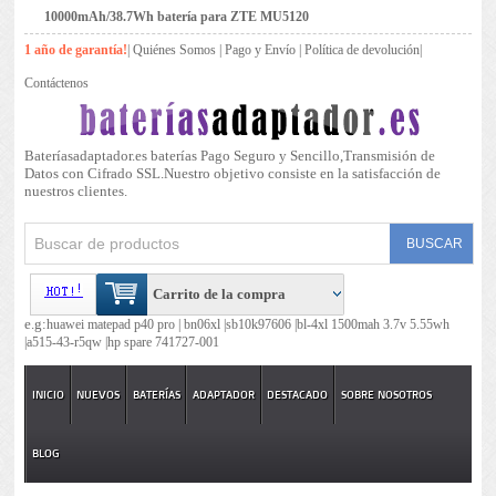
10000mAh/38.7Wh batería para ZTE MU5120
1 año de garantía!
|
Quiénes Somos
|
Pago y Envío
|
Política de devolución
|
Contáctenos
Bateríasadaptador.es baterías Pago Seguro y Sencillo,Transmisión de
Datos con Cifrado SSL.Nuestro objetivo consiste en la satisfacción de
nuestros clientes.
Carrito de la compra
e.g:
huawei matepad p40 pro |
bn06xl |
sb10k97606 |
bl-4xl 1500mah 3.7v 5.55wh
|
a515-43-r5qw |
hp spare 741727-001
INICIO
NUEVOS
BATERÍAS
ADAPTADOR
DESTACADO
SOBRE NOSOTROS
BLOG