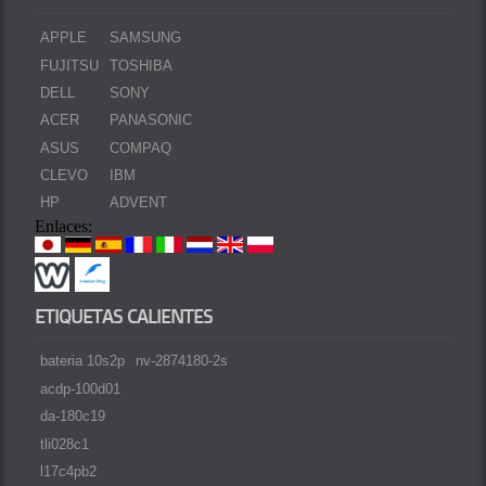
APPLE
SAMSUNG
FUJITSU
TOSHIBA
DELL
SONY
ACER
PANASONIC
ASUS
COMPAQ
CLEVO
IBM
HP
ADVENT
Enlaces:
ETIQUETAS CALIENTES
bateria 10s2p
nv-2874180-2s
acdp-100d01
da-180c19
tli028c1
l17c4pb2