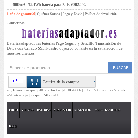
4000mAh/15.4Wh batería para ZTE V2022 4G
1 año de garantía!
|
Quiénes Somos
|
Pago y Envío
|
Política de devolución
|
Contáctenos
Bateríasadaptador.es baterías Pago Seguro y Sencillo,Transmisión de
Datos con Cifrado SSL.Nuestro objetivo consiste en la satisfacción de
nuestros clientes.
Carrito de la compra
e.g:
huawei matepad p40 pro |
bn06xl |
sb10k97606 |
bl-4xl 1500mah 3.7v 5.55wh
|
a515-43-r5qw |
hp spare 741727-001
INICIO
NUEVOS
BATERÍAS
ADAPTADOR
DESTACADO
SOBRE NOSOTROS
BLOG