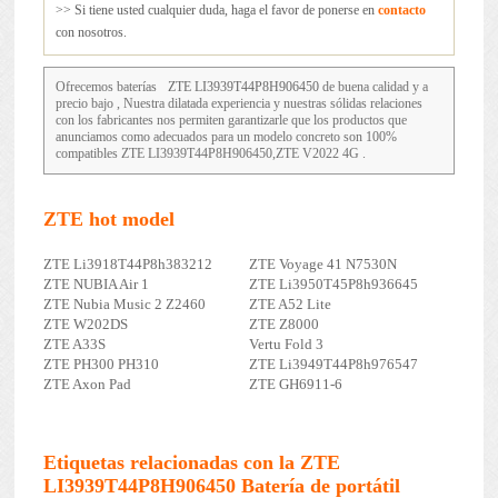
>> Si tiene usted cualquier duda, haga el favor de ponerse en
contacto
con nosotros.
Ofrecemos baterías
ZTE LI3939T44P8H906450
de buena calidad y a
precio bajo , Nuestra dilatada experiencia y nuestras sólidas relaciones
con los fabricantes nos permiten garantizarle que los productos que
anunciamos como adecuados para un modelo concreto son 100%
compatibles ZTE LI3939T44P8H906450,ZTE V2022 4G .
ZTE hot model
ZTE Li3918T44P8h383212
ZTE Voyage 41 N7530N
ZTE NUBIA Air 1
ZTE Li3950T45P8h936645
ZTE Nubia Music 2 Z2460
ZTE A52 Lite
ZTE W202DS
ZTE Z8000
ZTE A33S
Vertu Fold 3
ZTE PH300 PH310
ZTE Li3949T44P8h976547
ZTE Axon Pad
ZTE GH6911-6
Etiquetas relacionadas con la ZTE
LI3939T44P8H906450 Batería de portátil