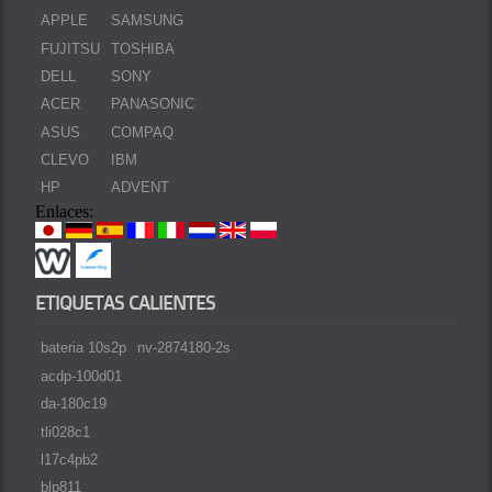
APPLE
SAMSUNG
FUJITSU
TOSHIBA
DELL
SONY
ACER
PANASONIC
ASUS
COMPAQ
CLEVO
IBM
HP
ADVENT
Enlaces:
ETIQUETAS CALIENTES
bateria 10s2p
nv-2874180-2s
acdp-100d01
da-180c19
tli028c1
l17c4pb2
blp811