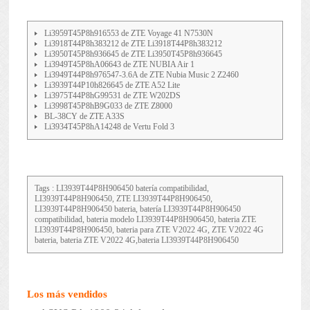
Li3959T45P8h916553 de ZTE Voyage 41 N7530N
Li3918T44P8h383212 de ZTE Li3918T44P8h383212
Li3950T45P8h936645 de ZTE Li3950T45P8h936645
Li3949T45P8hA06643 de ZTE NUBIA Air 1
Li3949T44P8h976547-3.6A de ZTE Nubia Music 2 Z2460
Li3939T44P10h826645 de ZTE A52 Lite
Li3975T44P8hG99531 de ZTE W202DS
Li3998T45P8hB9G033 de ZTE Z8000
BL-38CY de ZTE A33S
Li3934T45P8hA14248 de Vertu Fold 3
Tags : LI3939T44P8H906450 batería compatibilidad,
LI3939T44P8H906450, ZTE LI3939T44P8H906450,
LI3939T44P8H906450 bateria, batería LI3939T44P8H906450
compatibilidad, bateria modelo LI3939T44P8H906450, bateria ZTE
LI3939T44P8H906450, bateria para ZTE V2022 4G, ZTE V2022 4G
bateria, bateria ZTE V2022 4G,bateria LI3939T44P8H906450
Los más vendidos