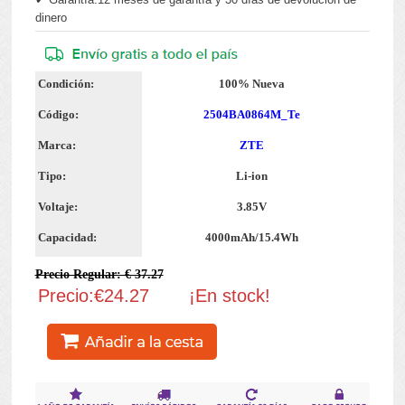
dinero
Condición:
100% Nueva
Código:
2504BA0864M_Te
Marca:
ZTE
Tipo:
Li-ion
Voltaje:
3.85V
Capacidad:
4000mAh/15.4Wh
Precio Regular: € 37.27
Precio:€24.27
¡En stock!