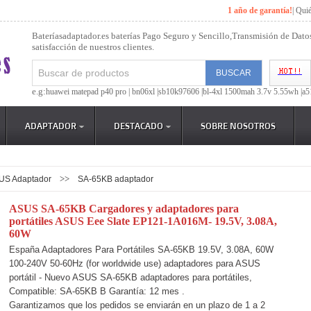
1 año de garantía!
|
Qui
Bateríasadaptador.es baterías Pago Seguro y Sencillo,Transmisión de Dato
satisfacción de nuestros clientes.
e.g:
huawei matepad p40 pro |
bn06xl |
sb10k97606 |
bl-4xl 1500mah 3.7v 5.55wh |
a5
ADAPTADOR
DESTACADO
SOBRE NOSOTROS
>>
US Adaptador
SA-65KB adaptador
ASUS SA-65KB Cargadores y adaptadores para
portátiles ASUS Eee Slate EP121-1A016M- 19.5V, 3.08A,
60W
España Adaptadores Para Portátiles SA-65KB 19.5V, 3.08A, 60W
100-240V 50-60Hz (for worldwide use) adaptadores para ASUS
portátil - Nuevo ASUS SA-65KB adaptadores para portátiles,
Compatible: SA-65KB B Garantía: 12 mes .
Garantizamos que los pedidos se enviarán en un plazo de 1 a 2