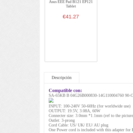
Asus EEE Pad B121 EP121
Tablet
€41.27
Descripción
Compatible con:
SA-65KB B 04G26B000830-14G110004760 90
INPUT: 100-240V 50-60Hz (for worldwide use)
OUTPUT: 19.5V, 3.08A, 60W
Connecter size: 3.0mm *1.1mm (ref to the picture
Outlet: 3-prong
Cord Cable: US/ UK/ EU/ AU plug
One Power cord is included with this adapter for