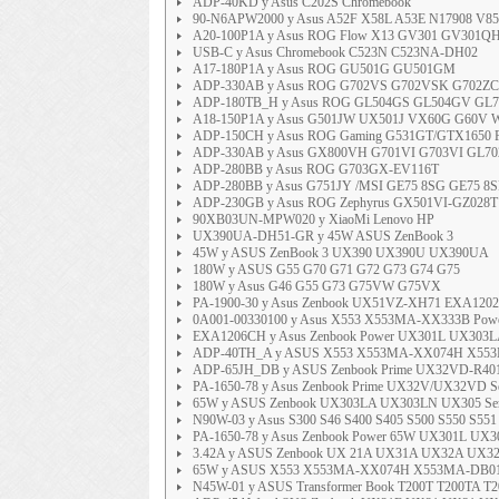
ADP-40KD y Asus C202S Chromebook
90-N6APW2000 y Asus A52F X58L A53E N17908 V85
A20-100P1A y Asus ROG Flow X13 GV301 GV301QH
USB-C y Asus Chromebook C523N C523NA-DH02
A17-180P1A y Asus ROG GU501G GU501GM
ADP-330AB y Asus ROG G702VS G702VSK G702ZC 
ADP-180TB_H y Asus ROG GL504GS GL504GV GL
A18-150P1A y Asus G501JW UX501J VX60G G60V W
ADP-150CH y Asus ROG Gaming G531GT/GTX1650 F
ADP-330AB y Asus GX800VH G701VI G703VI GL702
ADP-280BB y Asus ROG G703GX-EV116T
ADP-280BB y Asus G751JY /MSI GE75 8SG GE75 8
ADP-230GB y Asus ROG Zephyrus GX501VI-GZ028
90XB03UN-MPW020 y XiaoMi Lenovo HP
UX390UA-DH51-GR y 45W ASUS ZenBook 3
45W y ASUS ZenBook 3 UX390 UX390U UX390UA
180W y ASUS G55 G70 G71 G72 G73 G74 G75
180W y Asus G46 G55 G73 G75VW G75VX
PA-1900-30 y Asus Zenbook UX51VZ-XH71 EXA120
0A001-00330100 y Asus X553 X553MA-XX333B Power 
EXA1206CH y Asus Zenbook Power UX301L UX303L
ADP-40TH_A y ASUS X553 X553MA-XX074H X553MA
ADP-65JH_DB y ASUS Zenbook Prime UX32VD-R4013H
PA-1650-78 y Asus Zenbook Prime UX32V/UX32VD Seri
65W y ASUS Zenbook UX303LA UX303LN UX305 Serie
N90W-03 y Asus S300 S46 S400 S405 S500 S550 S551
PA-1650-78 y Asus Zenbook Power 65W UX301L UX30
3.42A y ASUS Zenbook UX 21A UX31A UX32A UX32V
65W y ASUS X553 X553MA-XX074H X553MA-DB01 15
N45W-01 y ASUS Transformer Book T200T T200TA T2