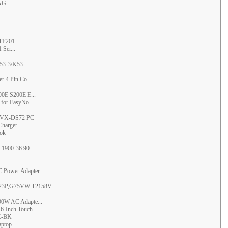
AG
.
 TF201
Ser...
3-3/K53...
 4 Pin Co...
E S200E E...
for EasyNo...
5VX-DS72 PC
harger
ok
1900-36 90...
wer Adapter ...
123P,G75VW-T2158V
0W AC Adapte...
Inch Touch ...
X-BK
ptop