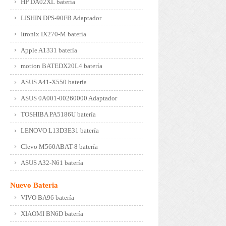
HP DA02XL batería
LISHIN DPS-90FB Adaptador
Itronix IX270-M batería
Apple A1331 batería
motion BATEDX20L4 batería
ASUS A41-X550 batería
ASUS 0A001-00260000 Adaptador
TOSHIBA PA5186U batería
LENOVO L13D3E31 batería
Clevo M560ABAT-8 batería
ASUS A32-N61 batería
Nuevo Bateria
VIVO BA96 batería
XIAOMI BN6D batería