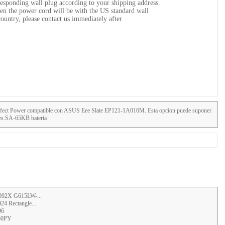
esponding wall plug according to your shipping address.
hen the power cord will be with the US standard wall
country, please contact us immediately after
 Perfect Power compatible con ASUS Eee Slate EP121-1A016M. Esta opcion puede suponer
ales.SA-65KB bateria
092X G615LW-...
 Rectangle...
96
50PY