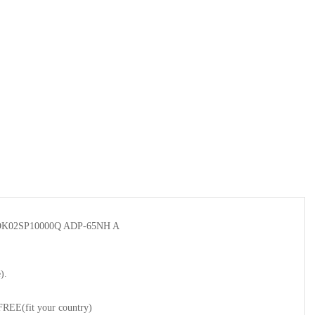
-OK02SP10000Q ADP-65NH A
).
 FREE(fit your country)