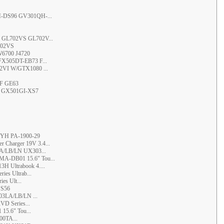
-DS96 GV301QH-...
GL702VS GL702V...
702VS
6700 J4720
X505DT-EB73 F...
VI W/GTX1080 ...
SF GE63
T GX501GI-XS7
2YH PA-1900-29
Charger 19V 3.4...
A/LB/LN UX303...
-DB01 15.6" Tou...
 Ultrabook 4....
es Ultrab...
s Ult...
 S56
3LA/LB/LN ...
D Series...
.6" Tou...
00TA...