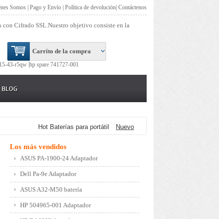
énes Somos
|
Pago y Envío
|
Política de devolución
|
Contáctenos
s con Cifrado SSL.Nuestro objetivo consiste en la
Carrito de la compra
15-43-r5qw |
hp spare 741727-001
BLOG
Hot Baterías para portátil
Nuevo
Los más vendidos
ASUS PA-1900-24 Adaptador
Dell Pa-9e Adaptador
ASUS A32-M50 batería
HP 504965-001 Adaptador