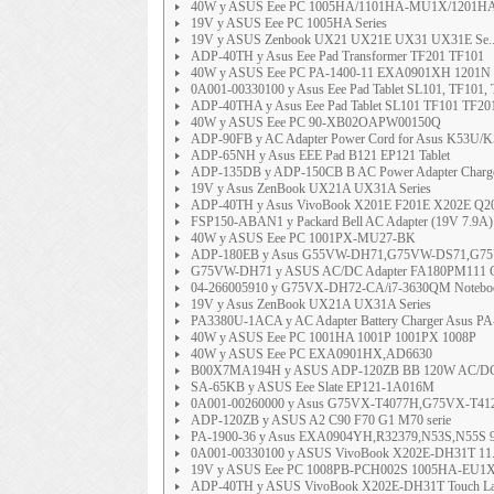
40W y ASUS Eee PC 1005HA/1101HA-MU1X/1201H
19V y ASUS Eee PC 1005HA Series
19V y ASUS Zenbook UX21 UX21E UX31 UX31E Se..
ADP-40TH y Asus Eee Pad Transformer TF201 TF101
40W y ASUS Eee PC PA-1400-11 EXA0901XH 1201N
0A001-00330100 y Asus Eee Pad Tablet SL101, TF101,
ADP-40THA y Asus Eee Pad Tablet SL101 TF101 TF201 
40W y ASUS Eee PC 90-XB02OAPW00150Q
ADP-90FB y AC Adapter Power Cord for Asus K53U/K5
ADP-65NH y Asus EEE Pad B121 EP121 Tablet
ADP-135DB y ADP-150CB B AC Power Adapter Charger
19V y Asus ZenBook UX21A UX31A Series
ADP-40TH y Asus VivoBook X201E F201E X202E Q200
FSP150-ABAN1 y Packard Bell AC Adapter (19V 7.9A) 
40W y ASUS Eee PC 1001PX-MU27-BK
ADP-180EB y Asus G55VW-DH71,G75VW-DS71,G7
G75VW-DH71 y ASUS AC/DC Adapter FA180PM111 C
04-266005910 y G75VX-DH72-CA/i7-3630QM Notebo
19V y Asus ZenBook UX21A UX31A Series
PA3380U-1ACA y AC Adapter Battery Charger Asus PA-
40W y ASUS Eee PC 1001HA 1001P 1001PX 1008P
40W y ASUS Eee PC EXA0901HX,AD6630
B00X7MA194H y ASUS ADP-120ZB BB 120W AC/DC Po
SA-65KB y ASUS Eee Slate EP121-1A016M
0A001-00260000 y Asus G75VX-T4077H,G75VX-T4
ADP-120ZB y ASUS A2 C90 F70 G1 M70 serie
PA-1900-36 y Asus EXA0904YH,R32379,N53S,N55S 9
0A001-00330100 y ASUS VivoBook X202E-DH31T 11.6-
19V y ASUS Eee PC 1008PB-PCH002S 1005HA-EU1
ADP-40TH y ASUS VivoBook X202E-DH31T Touch La