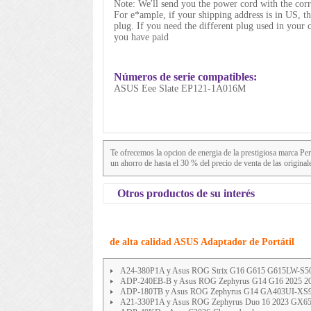
Note: We'll send you the power cord with the corr
For e*ample, if your shipping address is in US, t
plug. If you need the different plug used in your 
you have paid
Números de serie compatibles:
ASUS Eee Slate EP121-1A016M
Te ofrecemos la opcion de energia de la prestigiosa marca
un ahorro de hasta el 30 % del precio de venta de las origin
Otros productos de su interés
de alta calidad ASUS Adaptador de Portátil
A24-380P1A y Asus ROG Strix G16 G615 G615LW-S5
ADP-240EB-B y Asus ROG Zephyrus G14 G16 2025 2024
ADP-180TB y Asus ROG Zephyrus G14 GA403UI-XS
A21-330P1A y Asus ROG Zephyrus Duo 16 2023 GX6