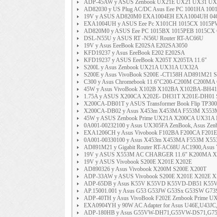
ADP-45AW y ASUS Zenbook UX21E UX21 UX31 U
AD82030 y US Plug AC/DC Asus Eee PC 1001HA 1001P
19V y ASUS AD820M0 EXA1004EH EXA1004UH 04G
EXA1004UH y ASUS Eee Pc X101CH 1015CX 1015PW
AD820M0 y ASUS Eee PC 1015BX 1015PEB 1015CX G
DSL-N55U y ASUS RT -N56U Router RT-AC66U
19V y Asus EeeBook E202SA E202SA3050
KFD19237 y Asus EeeBook E202 E202SA
KFD19237 y ASUS EeeBook X205T X205TA 11.6"
S200L y Asus Zenbook UX21A UX31A UX32A
S200E y Asus VivoBook S200E -CT158H AD891M21 S2
C300 y Asus Chromebook 11.6"C200-C200M C200MA C
45W y Asus VivoBook X102B X102BA X102BA-BH41T
1.75A y ASUS X200CA X202E- DH31T X201E-DH01 S
X200CA-DB01T y ASUS Transformer Book Flip TP300
X200CA-DB02 y Asus X453m X453MA F553M X553M
45W y ASUS Zenbook Prime UX21A X200CA UX31A B
0A001-00232100 y Asus UX305FA ZenBook, Asus Zenboo
EXA1206CH y Asus Vivobook F102BA F200CA F201
0A001-00330100 y Asus X453m X453MA F553M X55
AD891M21 y Gigabit Router RT-AC68U AC1900,Asus V
19V y ASUS X553M AC CHARGER 11.6" K200MA X
19V y ASUS Vivobook S200E X201E X202E
AD890326 y Asus Vivobook X200M S200E X200T
ADP-33AW y ASUS Vivobook S200E X201E X202E 
ADP-65DB y Asus K55V K55VD K55VD-DB51 K55
AP.15001.001 y Asus G53 G53JW G53Sx G53SW G7
ADP-40TH y Asus VivoBook F202E Zenbook Prime UX3
EXA0904YH y 90W AC Adapter for Asus U46E,U43JC
ADP-180HB y Asus G55VW-DH71,G55VW-DS71,G7