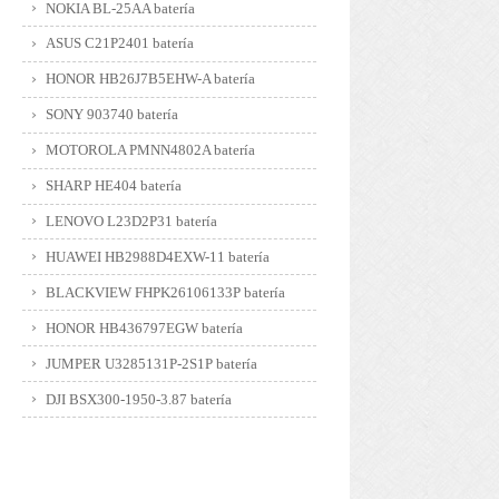
NOKIA BL-25AA batería
ASUS C21P2401 batería
HONOR HB26J7B5EHW-A batería
SONY 903740 batería
MOTOROLA PMNN4802A batería
SHARP HE404 batería
LENOVO L23D2P31 batería
HUAWEI HB2988D4EXW-11 batería
BLACKVIEW FHPK26106133P batería
HONOR HB436797EGW batería
JUMPER U3285131P-2S1P batería
DJI BSX300-1950-3.87 batería