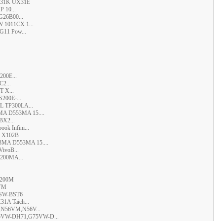
X31K UX31E
 10...
26B00...
 1011CX 1...
11 Pow...
00E...
2...
 X...
200E-...
L TP300LA...
A D553MA 15....
X2...
k Infini...
E X102B
3MA D553MA 15....
ivoB...
200MA...
X200M
VM
3SW-BST6
1A Taich...
,N56VM,N56V...
5VW-DH71,G75VW-D...